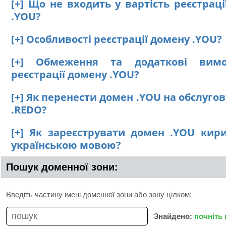
[+] Що не входить у вартість реєстрац
.YOU?
[+] Особливості реєстрації домену .YOU?
[+] Обмеження та додаткові вим
реєстрації домену .YOU?
[+] Як перенести домен .YOU на обслуго
.REDO?
[+] Як зареєструвати домен .YOU кир
українською мовою?
Пошук доменної зони:
Введіть частину імені доменної зони або зону цілком:
Знайдено:
почніть