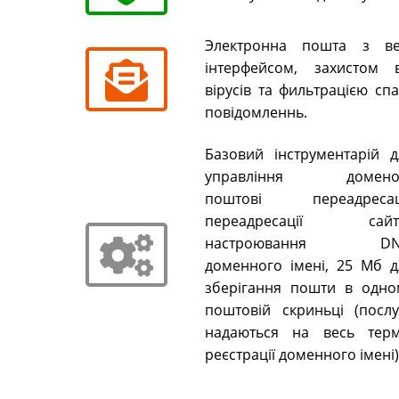
Электронна пошта з ве
інтерфейсом, захистом в
вірусів та фильтрацією сп
повідомленнь.
Базовий інструментарій д
управління домено
поштові переадресаці
переадресації сайті
настроювання DN
доменного імені, 25 Мб д
зберігання пошти в одно
поштовій скриньці (послу
надаються на весь терм
реєстрації доменного імені)