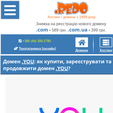
Хостинг і домени з 1999 року
Знижка на реєстрацію нового домену
.com
.com.ua
• 589 грн.
• 399 грн.
+380 (44) 300-2780
Техпідтримка
(онлайн)
Домени
Хостинг
Домен
.YOU
: як купити, зареєструвати та
продовжити домен
.YOU
?