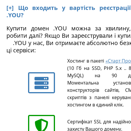
[+] Що входить у вартість реєстраці
.YOU?
Купити домен .YOU можна за хвилину
робити далі? Якщо Ви зареєстрували і куп
.YOU у нас, Ви отримаєте абсолютно бе
ці сервіси:
Хостинг в пакеті
«Старт Про
(10 Гб на SSD, PHP 5.х .. 8
MySQL) на 90 ді
Моментальна установ
конструкторів сайтів, CM
скриптів з панелі керуван
хостингом в єдиний клік.
Сертифікат SSL для надійн
захисту Вашого домену.