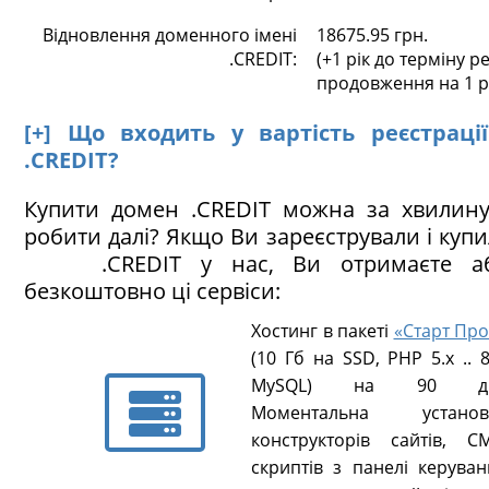
Відновлення доменного імені
18675.95 грн.
.CREDIT:
(+1 рік до терміну ре
продовження на 1 р
[+] Що входить у вартість реєстраці
.CREDIT?
Купити домен .CREDIT можна за хвилину
робити далі? Якщо Ви зареєстрували і куп
.CREDIT у нас, Ви отримаєте аб
безкоштовно ці сервіси:
Хостинг в пакеті
«Старт Про
(10 Гб на SSD, PHP 5.х .. 8
MySQL) на 90 ді
Моментальна установ
конструкторів сайтів, CM
скриптів з панелі керуван