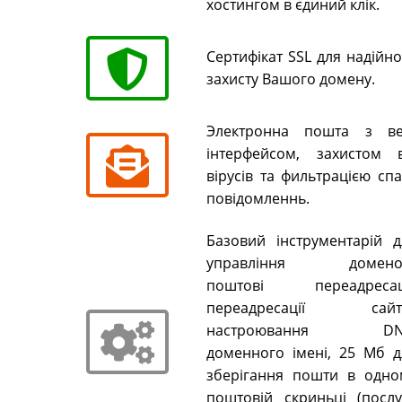
хостингом в єдиний клік.
Сертифікат SSL для надійн
захисту Вашого домену.
Электронна пошта з ве
інтерфейсом, захистом в
вірусів та фильтрацією сп
повідомленнь.
Базовий інструментарій д
управління домено
поштові переадресаці
переадресації сайті
настроювання DN
доменного імені, 25 Мб д
зберігання пошти в одно
поштовій скриньці (послу