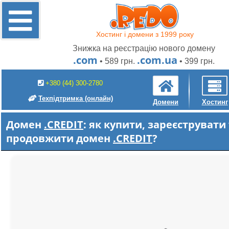
Хостинг і домени з 1999 року
Знижка на реєстрацію нового домену
.com
.com.ua
• 589 грн.
• 399 грн.
+380 (44) 300-2780
Техпідтримка
(онлайн)
Домени
Хостинг
Домен
.CREDIT
: як купити, зареєструвати
продовжити домен
.CREDIT
?