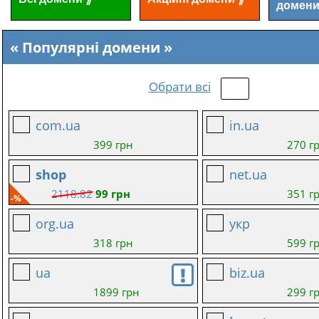
домен
Популярні домени
Обрати всі
com.ua
in.ua
399 грн
270 г
shop
net.ua
2118.82
99 грн
351 г
-%
org.ua
укр
318 грн
599 г
ua
biz.ua
1899 грн
299 г