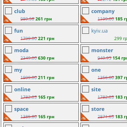
-%
-%
club
company
989.58
261 грн
1199.00
185 г
-%
-%
fun
kyiv.ua
1799.00
221 грн
299 г
-%
moda
monster
2349.00
630 грн
949.95
154 гр
-%
-%
my
one
1999.00
211 грн
1356.60
397 г
-%
-%
online
site
1782.03
165 грн
1782.03
183 г
-%
-%
space
store
1385.80
165 грн
2871.65
183 г
-%
-%