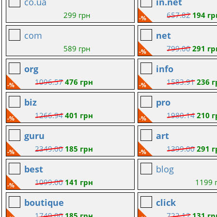
co.ua
in.net
299 грн
657.82
194 гр
-%
com
net
589 грн
799.00
291 гр
-%
org
info
1096.57
476 грн
1583.91
236 г
-%
-%
biz
pro
1266.94
401 грн
1980.14
210 г
-%
-%
guru
art
2349.00
185 грн
1399.00
291 г
-%
-%
best
blog
1099.00
141 грн
1199 
-%
boutique
click
1749.00
185 грн
722.12
131 гр