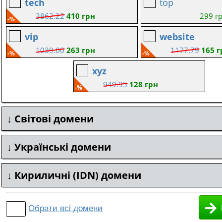
tech
top
3862.22
410 грн
299 г
-%
vip
website
1039.00
263 грн
1177.79
165 г
-%
-%
xyz
949.95
128 грн
-%
Світові домени
Українські домени
Кириличні (IDN) домени
Обрати всі
домени