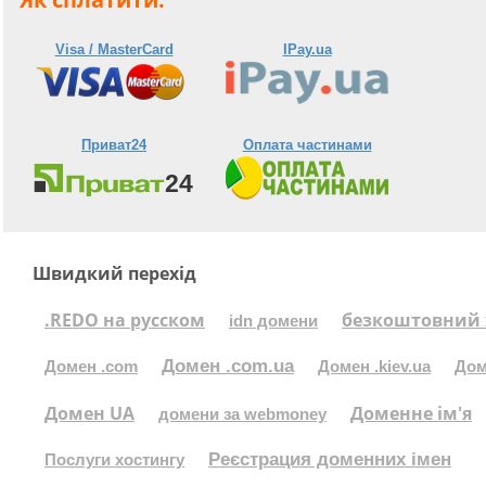
Visa / MasterCard
IPay.ua
Приват24
Оплата частинами
Швидкий перехід
.REDO на русском
безкоштовний 
idn домени
Домен .com.ua
Домен .com
Домен .kiev.ua
Дом
Домен UA
Доменне ім'я
домени за webmoney
Реєстрация доменних імен
Послуги хостингу