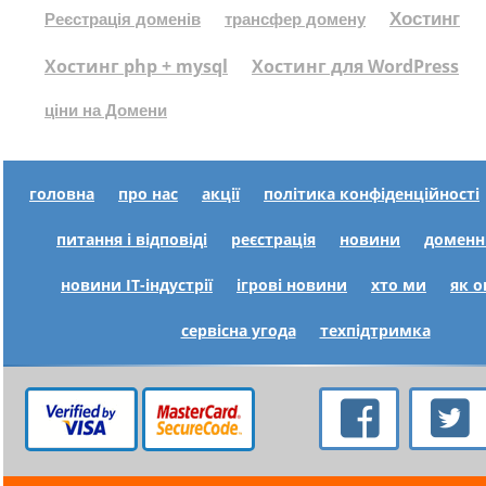
Хостинг
Реєстрація доменів
трансфер домену
Хостинг php + mysql
Хостинг для WordPress
ціни на Домени
головна
про нас
акції
політика конфіденційності
питання і відповіді
реєстрація
новини
доменн
новини IT-індустрії
ігрові новини
хто ми
як 
сервісна угода
техпідтримка