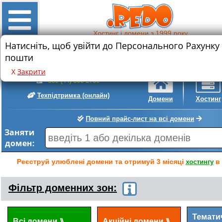
Хостинг і домени з 1999 року
Натисніть, щоб увійти до Персонального Рахунку
Знижка на реєстрацію нового домену
пошти
.com
.com.ua
• 589 грн.
• 399 грн.
Х
Закрити
+380 (44) 300-2780
Техпідтримка
(онлайн)
Домени
Хостинг
Повний прайс-лист на всі домени
Заняти
домен:
Реєструй улюблені домени та отримуй 3 місяці
в 
хостингу
Фільтр доменних зон:
Темати
Всі домени
Акційні домени
⟫
⟫