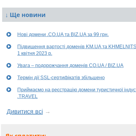
↓
Ще новини
Нові домени .CO.UA та BIZ.UA за 99 грн.
Підвищення вартості доменів KM.UA та KHMELNITS
1 квітня 2023 р.
Увага – подорожчання доменів CO.UA / BIZ.UA
Термін дії SSL-сертифікатів збільшено
Приймаємо на реєстрацію домени туристичної індуст
.TRAVEL
Дивитися всі
→
Як сплатити: