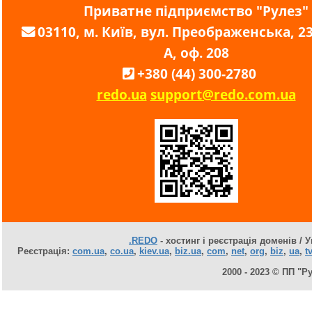
Приватне підприємство "Рулез"
03110, м. Київ, вул. Преображенська, 23,
А, оф. 208
+380 (44) 300-2780
redo.ua
support@redo.com.ua
.REDO
- хостинг і реєстрація доменів / У
Реєстрація:
com.ua
,
co.ua
,
kiev.ua
,
biz.ua
,
com
,
net
,
org
,
biz
,
ua
,
tv
2000 - 2023 © ПП "Р