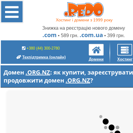
Хостинг і домени з 1999 року
Знижка на реєстрацію нового домену
.com
.com.ua
• 589 грн.
• 399 грн.
+380 (44) 300-2780
Техпідтримка
(онлайн)
Домени
Хостинг
Домен
.ORG.NZ
: як купити, зареєструвати
продовжити домен
.ORG.NZ
?