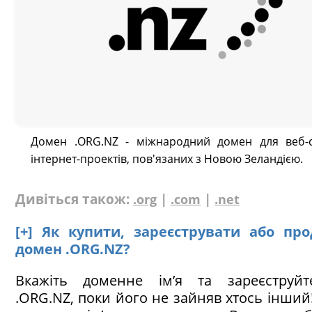
Домен .ORG.NZ - міжнародний домен для веб-с
інтернет-проектів, пов'язаних з Новою Зеландією.
Дивіться також:
|
|
.org
.com
.net
[+] Як купити, зареєструвати або пр
домен .ORG.NZ?
Вкажіть доменне ім’я та зареєструй
.ORG.NZ, поки його не зайняв хтось інший!