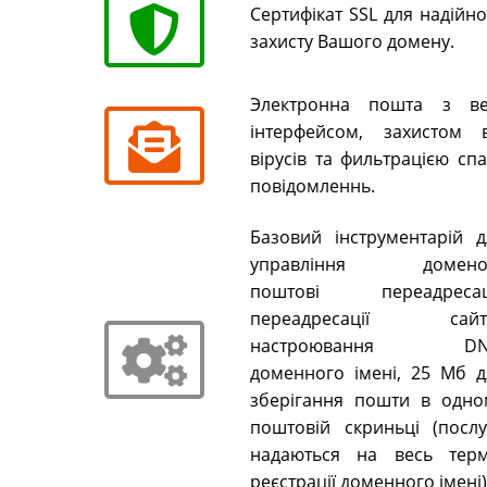
Сертифікат SSL для надійн
захисту Вашого домену.
Электронна пошта з ве
інтерфейсом, захистом в
вірусів та фильтрацією сп
повідомленнь.
Базовий інструментарій д
управління домено
поштові переадресаці
переадресації сайті
настроювання DN
доменного імені, 25 Мб д
зберігання пошти в одно
поштовій скриньці (послу
надаються на весь терм
реєстрації доменного імені)