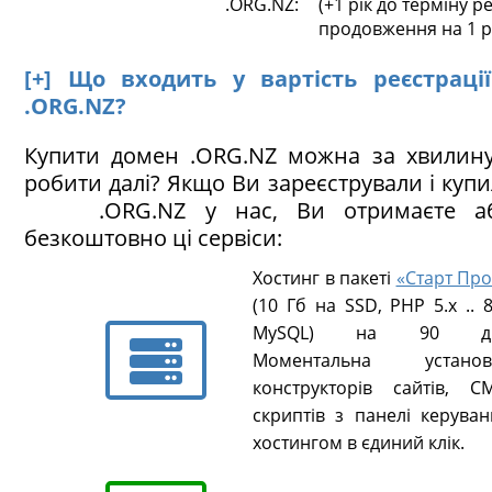
.ORG.NZ:
(+1 рік до терміну ре
продовження на 1 р
[+] Що входить у вартість реєстраці
.ORG.NZ?
Купити домен .ORG.NZ можна за хвилину
робити далі? Якщо Ви зареєстрували і куп
.ORG.NZ у нас, Ви отримаєте аб
безкоштовно ці сервіси:
Хостинг в пакеті
«Старт Про
(10 Гб на SSD, PHP 5.х .. 8
MySQL) на 90 ді
Моментальна установ
конструкторів сайтів, CM
скриптів з панелі керуван
хостингом в єдиний клік.