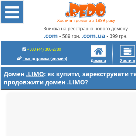
Хостинг і домени з 1999 року
Знижка на реєстрацію нового домену
.com
.com.ua
• 589 грн.
• 399 грн.
+380 (44) 300-2780
Техпідтримка
(онлайн)
Домени
Хостинг
Домен
.LIMO
: як купити, зареєструвати т
продовжити домен
.LIMO
?