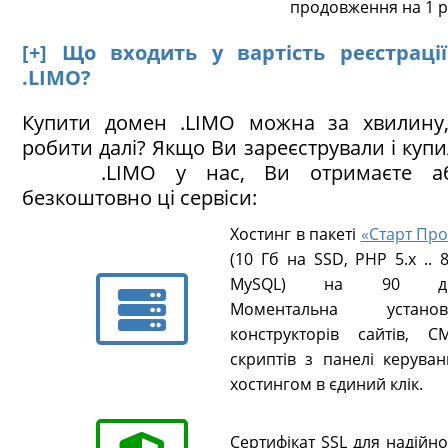
продовження на 1 р
[+] Що входить у вартість реєстраці
.LIMO?
Купити домен .LIMO можна за хвилину
робити далі? Якщо Ви зареєстрували і куп
.LIMO у нас, Ви отримаєте аб
безкоштовно ці сервіси:
Хостинг в пакеті
«Старт Про
(10 Гб на SSD, PHP 5.х .. 8
MySQL) на 90 ді
Моментальна установ
конструкторів сайтів, CM
скриптів з панелі керуван
хостингом в єдиний клік.
Сертифікат SSL для надійн