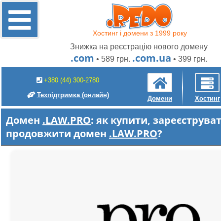
Хостинг і домени з 1999 року
Знижка на реєстрацію нового домену
.com
.com.ua
• 589 грн.
• 399 грн.
+380 (44) 300-2780
Техпідтримка
(онлайн)
Домени
Хостинг
Домен
.LAW.PRO
: як купити, зареєструва
продовжити домен
.LAW.PRO
?