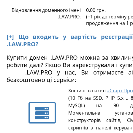
Відновлення доменного імені
0.00 грн.
.LAW.PRO:
(+1 рік до терміну ре
продовження на 1 р
[+] Що входить у вартість реєстраці
.LAW.PRO?
Купити домен .LAW.PRO можна за хвилин
робити далі? Якщо Ви зареєстрували і куп
.LAW.PRO у нас, Ви отримаєте аб
безкоштовно ці сервіси:
Хостинг в пакеті
«Старт Про
(10 Гб на SSD, PHP 5.х .. 8
MySQL) на 90 ді
Моментальна установ
конструкторів сайтів, CM
скриптів з панелі керуван