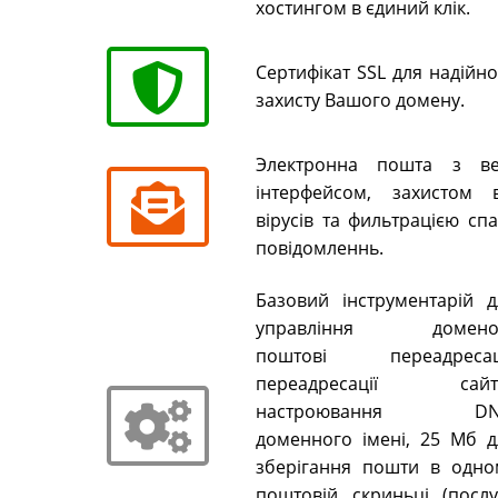
хостингом в єдиний клік.
Сертифікат SSL для надійн
захисту Вашого домену.
Электронна пошта з ве
інтерфейсом, захистом в
вірусів та фильтрацією сп
повідомленнь.
Базовий інструментарій д
управління домено
поштові переадресаці
переадресації сайті
настроювання DN
доменного імені, 25 Мб д
зберігання пошти в одно
поштовій скриньці (послу