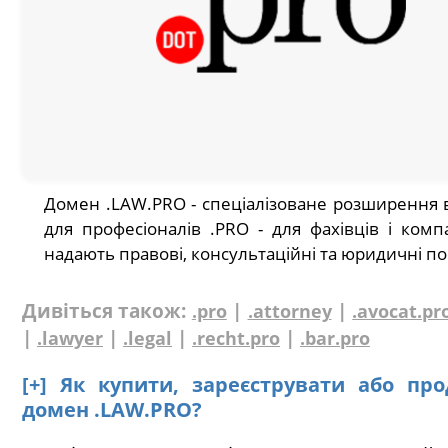
Домен .LAW.PRO - спеціалізоване розширення 
для професіоналів .PRO - для фахівців і комп
надають правові, консультаційні та юридичні по
Дивіться також:
|
|
.pro
.attorney
.avocat.pr
|
|
|
|
.lawyer
.legal
.recht.pro
.bar.pro
[+] Як купити, зареєструвати або пр
домен .LAW.PRO?