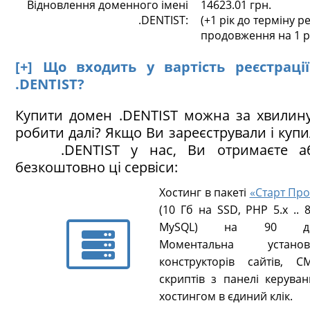
Відновлення доменного імені
14623.01 грн.
.DENTIST:
(+1 рік до терміну ре
продовження на 1 р
[+] Що входить у вартість реєстраці
.DENTIST?
Купити домен .DENTIST можна за хвилин
робити далі? Якщо Ви зареєстрували і куп
.DENTIST у нас, Ви отримаєте аб
безкоштовно ці сервіси:
Хостинг в пакеті
«Старт Про
(10 Гб на SSD, PHP 5.х .. 8
MySQL) на 90 ді
Моментальна установ
конструкторів сайтів, CM
скриптів з панелі керуван
хостингом в єдиний клік.