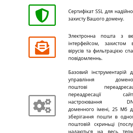
Сертифікат SSL для надійн
захисту Вашого домену.
Электронна пошта з ве
інтерфейсом, захистом в
вірусів та фильтрацією сп
повідомленнь.
Базовий інструментарій д
управління домено
поштові переадресаці
переадресації сайті
настроювання DN
доменного імені, 25 Мб д
зберігання пошти в одно
поштовій скриньці (послу
надаються на весь терм