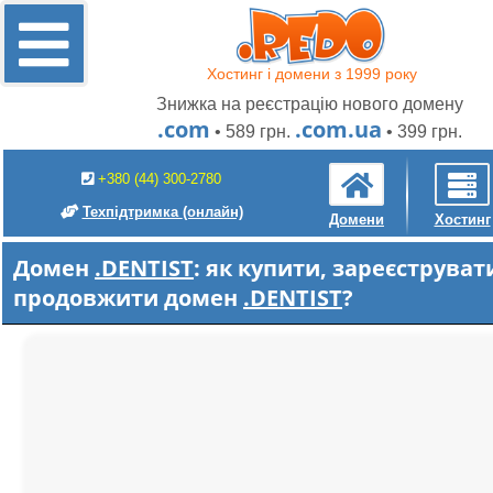
Хостинг і домени з 1999 року
Знижка на реєстрацію нового домену
.com
.com.ua
• 589 грн.
• 399 грн.
+380 (44) 300-2780
Техпідтримка
(онлайн)
Домени
Хостинг
Домен
.DENTIST
: як купити, зареєструват
продовжити домен
.DENTIST
?