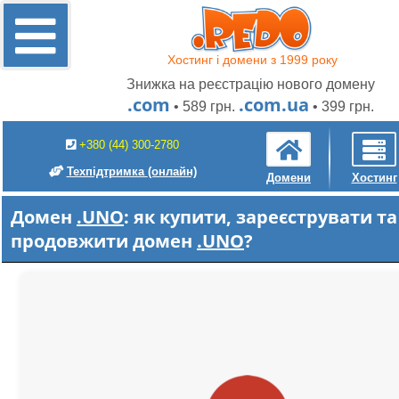
Хостинг і домени з 1999 року
Знижка на реєстрацію нового домену
.com
.com.ua
• 589 грн.
• 399 грн.
+380 (44) 300-2780
Техпідтримка
(онлайн)
Домени
Хостинг
Домен
.UNO
: як купити, зареєструвати та
продовжити домен
.UNO
?