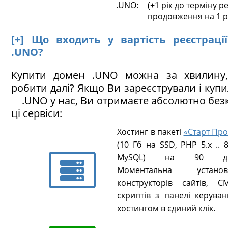
.UNO:
(+1 рік до терміну ре
продовження на 1 р
[+] Що входить у вартість реєстраці
.UNO?
Купити домен .UNO можна за хвилину
робити далі? Якщо Ви зареєстрували і куп
.UNO у нас, Ви отримаєте абсолютно бе
ці сервіси:
Хостинг в пакеті
«Старт Про
(10 Гб на SSD, PHP 5.х .. 8
MySQL) на 90 ді
Моментальна установ
конструкторів сайтів, CM
скриптів з панелі керуван
хостингом в єдиний клік.