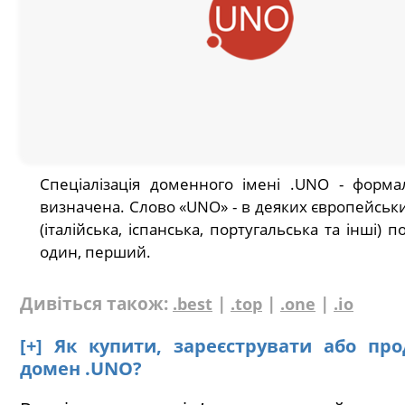
Спеціалізація доменного імені .UNO - форм
визначена. Слово «UNO» - в деяких європейськ
(італійська, іспанська, португальська та інші) п
один, перший.
Дивіться також:
|
|
|
.best
.top
.one
.io
[+] Як купити, зареєструвати або пр
домен .UNO?