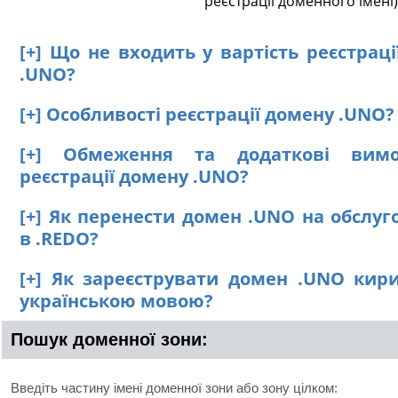
реєстрації доменного імені)
[+] Що не входить у вартість реєстрац
.UNO?
[+] Особливості реєстрації домену .UNO?
[+] Обмеження та додаткові вим
реєстрації домену .UNO?
[+] Як перенести домен .UNO на обслуг
в .REDO?
[+] Як зареєструвати домен .UNO кир
українською мовою?
Пошук доменної зони:
Введіть частину імені доменної зони або зону цілком: