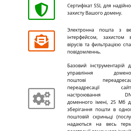
Сертифікат SSL для надійн
захисту Вашого домену.
Электронна пошта з ве
інтерфейсом, захистом в
вірусів та фильтрацією сп
повідомленнь.
Базовий інструментарій д
управління домено
поштові переадресаці
переадресації сайті
настроювання DN
доменного імені, 25 Мб д
зберігання пошти в одно
поштовій скриньці (послу
надаються на весь терм