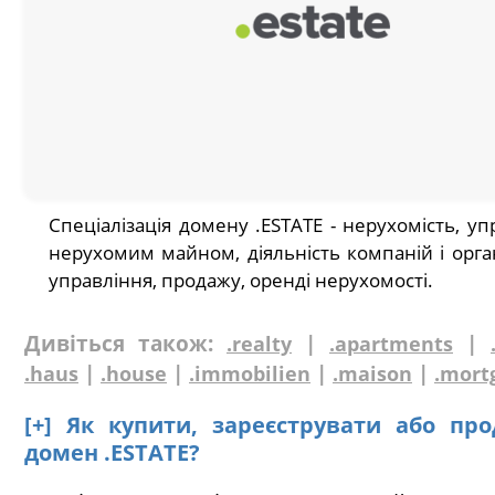
Спеціалізація домену .ESTATE - нерухомість, уп
нерухомим майном, діяльність компаній і орган
управління, продажу, оренді нерухомості.
Дивіться також:
|
|
.realty
.apartments
|
|
|
|
.haus
.house
.immobilien
.maison
.mort
[+] Як купити, зареєструвати або пр
домен .ESTATE?