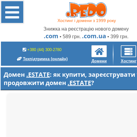
Хостинг і домени з 1999 року
Знижка на реєстрацію нового домену
.com
.com.ua
• 589 грн.
• 399 грн.
+380 (44) 300-2780
Техпідтримка
(онлайн)
Домени
Хостинг
Домен
.ESTATE
: як купити, зареєструвати
продовжити домен
.ESTATE
?