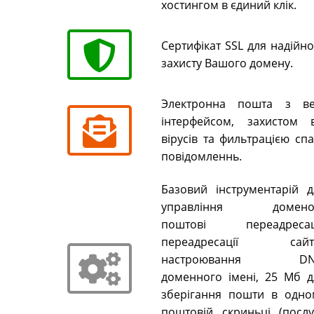
хостингом в єдиний клік.
Сертифікат SSL для надійн
захисту Вашого домену.
Электронна пошта з ве
інтерфейсом, захистом в
вірусів та фильтрацією сп
повідомленнь.
Базовий інструментарій д
управління домено
поштові переадресаці
переадресації сайті
настроювання DN
доменного імені, 25 Мб д
зберігання пошти в одно
поштовій скриньці (послу