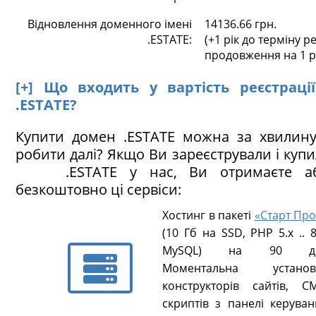
Відновлення доменного імені
14136.66 грн.
.ESTATE:
(+1 рік до терміну ре
продовження на 1 р
[+] Що входить у вартість реєстраці
.ESTATE?
Купити домен .ESTATE можна за хвилину
робити далі? Якщо Ви зареєстрували і куп
.ESTATE у нас, Ви отримаєте аб
безкоштовно ці сервіси:
Хостинг в пакеті
«Старт Про
(10 Гб на SSD, PHP 5.х .. 8
MySQL) на 90 ді
Моментальна установ
конструкторів сайтів, CM
скриптів з панелі керуван