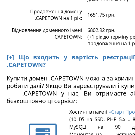
Продовження домену
1651.75 грн.
.CAPETOWN на 1 рік:
Відновлення доменного імені
6802.92 грн.
.CAPETOWN:
(+1 рік до терміну ре
продовження на 1 р
[+] Що входить у вартість реєстраці
.CAPETOWN?
Купити домен .CAPETOWN можна за хвилин
робити далі? Якщо Ви зареєстрували і куп
.CAPETOWN у нас, Ви отримаєте аб
безкоштовно ці сервіси:
Хостинг в пакеті
«Старт Про
(10 Гб на SSD, PHP 5.х .. 8
MySQL) на 90 ді
Моментальна установ