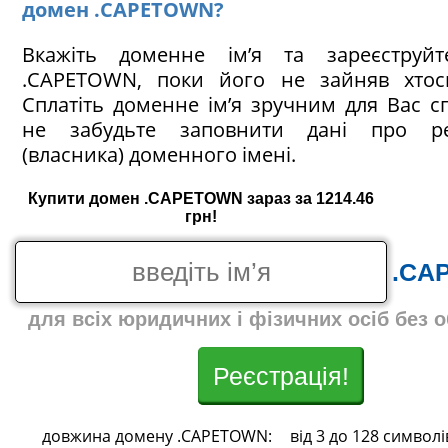
домен .CAPETOWN?
Вкажіть доменне ім’я та зареєструй
.CAPETOWN, поки його не зайняв хтос
Сплатіть доменне ім’я зручним для Вас с
не забудьте заповнити дані про ре
(власника) доменного імені.
Купити домен .CAPETOWN зараз за 1214.46
грн!
.CA
для всіх юридичних і фізичних осіб без 
Реєстрація!
довжина домену .CAPETOWN:
від 3 до 128 символі