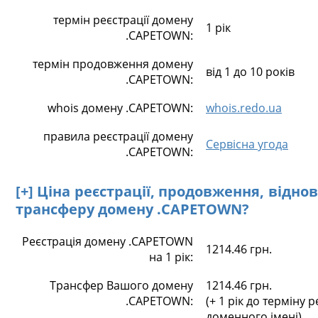
термін реєстрації домену
1 рік
.CAPETOWN:
термін продовження домену
від 1 до 10 років
.CAPETOWN:
whois домену .CAPETOWN:
whois.redo.ua
правила реєстрації домену
Сервісна угода
.CAPETOWN:
[+] Ціна реєстрації, продовження, відно
трансферу домену .CAPETOWN?
Реєстрація домену .CAPETOWN
1214.46 грн.
на 1 рік:
Трансфер Вашого домену
1214.46 грн.
.CAPETOWN:
(+ 1 рік до терміну р
доменного імені)