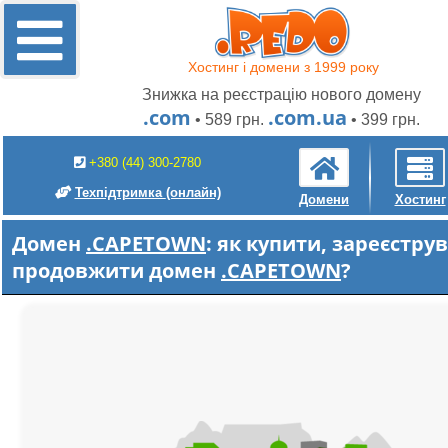
Хостинг і домени з 1999 року
Знижка на реєстрацію нового домену
.com
.com.ua
• 589 грн.
• 399 грн.
+380 (44) 300-2780
Техпідтримка
(онлайн)
Домени
Хостинг
Домен
.CAPETOWN
: як купити, зареєстру
продовжити домен
.CAPETOWN
?