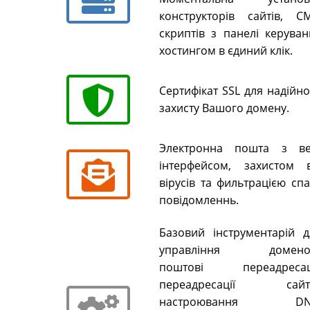
конструкторів сайтів, CM
скриптів з панелі керуван
хостингом в єдиний клік.
Сертифікат SSL для надійн
захисту Вашого домену.
Электронна пошта з ве
інтерфейсом, захистом в
вірусів та фильтрацією сп
повідомленнь.
Базовий інструментарій д
управління домено
поштові переадресаці
переадресації сайті
настроювання DN