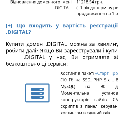
Відновлення доменного імені
11218.54 грн.
.DIGITAL:
(+1 рік до терміну ре
продовження на 1 р
[+] Що входить у вартість реєстраці
.DIGITAL?
Купити домен .DIGITAL можна за хвилин
робити далі? Якщо Ви зареєстрували і куп
.DIGITAL у нас, Ви отримаєте аб
безкоштовно ці сервіси:
Хостинг в пакеті
«Старт Про
(10 Гб на SSD, PHP 5.х .. 8
MySQL) на 90 ді
Моментальна установ
конструкторів сайтів, CM
скриптів з панелі керуван
хостингом в єдиний клік.