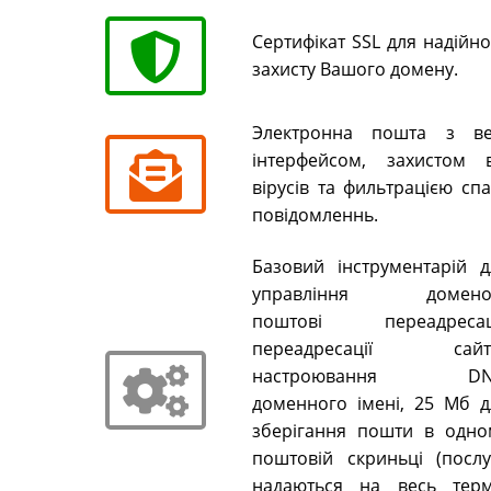
Сертифікат SSL для надійн
захисту Вашого домену.
Электронна пошта з ве
інтерфейсом, захистом в
вірусів та фильтрацією сп
повідомленнь.
Базовий інструментарій д
управління домено
поштові переадресаці
переадресації сайті
настроювання DN
доменного імені, 25 Мб д
зберігання пошти в одно
поштовій скриньці (послу
надаються на весь терм