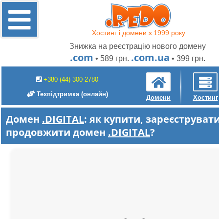
Хостинг і домени з 1999 року
Знижка на реєстрацію нового домену
.com
.com.ua
• 589 грн.
• 399 грн.
+380 (44) 300-2780
Техпідтримка
(онлайн)
Домени
Хостинг
Домен
.DIGITAL
: як купити, зареєструвати
продовжити домен
.DIGITAL
?