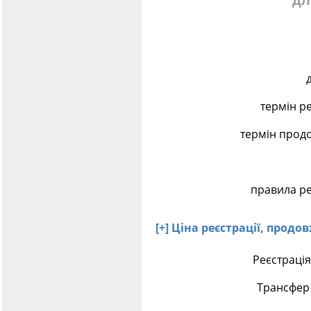
дл
термін р
термін прод
правила ре
[+] Ціна реєстрації, прод
Реєстрація
Трансфер