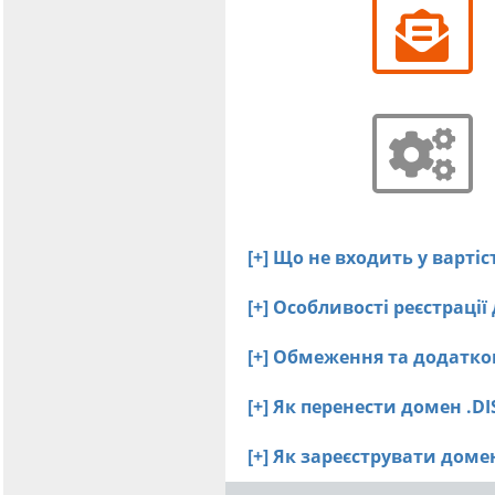
[+] Що не входить у варті
[+] Особливості реєстраці
[+] Обмеження та додатко
[+] Як перенести домен .D
[+] Як зареєструвати дом