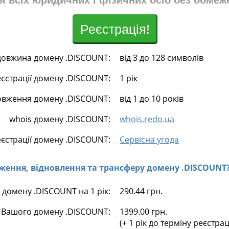
я всіх юридичних і фізичних осіб без обмеж
Реєстрація!
довжина домену .DISCOUNT:
від 3 до 128 символів
еєстрації домену .DISCOUNT:
1 рік
овження домену .DISCOUNT:
від 1 до 10 років
whois домену .DISCOUNT:
whois.redo.ua
єстрації домену .DISCOUNT:
Сервісна угода
овження, відновлення та трансферу домену .DISCOUNT
 домену .DISCOUNT на 1 рік:
290.44 грн.
 Вашого домену .DISCOUNT:
1399.00 грн.
(+ 1 рік до терміну реєстра