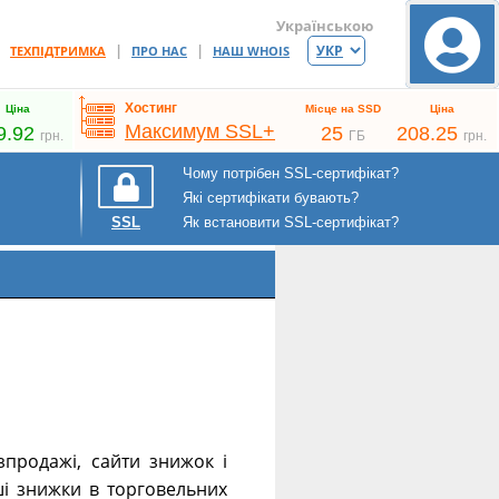
Українською
|
|
|
ТЕХПІДТРИМКА
ПРО НАС
НАШ WHOIS
Хостинг
Ціна
Місце на SSD
Ціна
Максимум SSL+
9.92
25
208.25
грн.
ГБ
грн.
Чому потрібен SSL-сертифікат?
Які сертифікати бувають?
Як встановити SSL-сертифікат?
SSL
зпродажі, сайти знижок і
ші знижки в торговельних