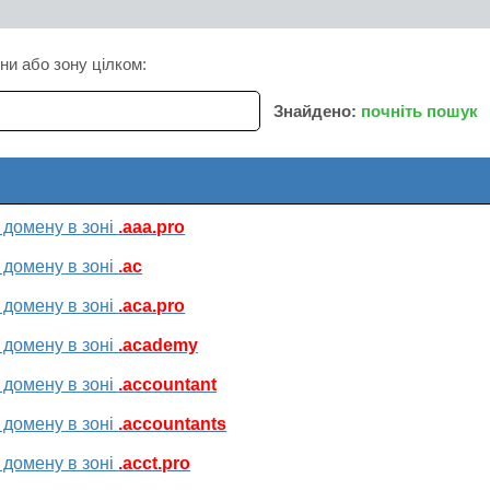
ни або зону цілком:
Знайдено:
почніть пошук
 домену в зоні
.aaa.pro
 домену в зоні
.ac
 домену в зоні
.aca.pro
 домену в зоні
.academy
 домену в зоні
.accountant
 домену в зоні
.accountants
 домену в зоні
.acct.pro