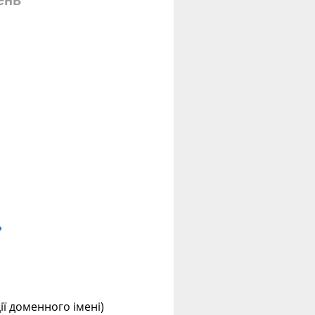
ень
?
ції доменного імені)