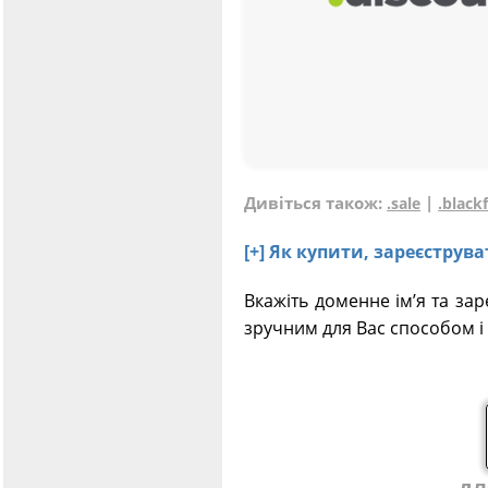
Дивіться також:
|
.sale
.black
[+] Як купити, зареєстру
Вкажіть доменне ім’я та за
зручним для Вас способом і 