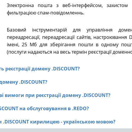
Электронна пошта з веб-інтерфейсом, захистом в
фильтрацією спам-повідомленнь.
Базовий інструментарій для управління доме
переадресації, переадресації сайтів, настроювання
імені, 25 Мб для зберігання пошти в одному пошт
(послуги надаються на весь термін реєстрації доменно
сть реєстрації домену .DISCOUNT?
ї домену .DISCOUNT?
ві вимоги при реєстрації домену .DISCOUNT?
ISCOUNT на обслуговування в .REDO?
ен .DISCOUNT кирилицею - українською мовою?