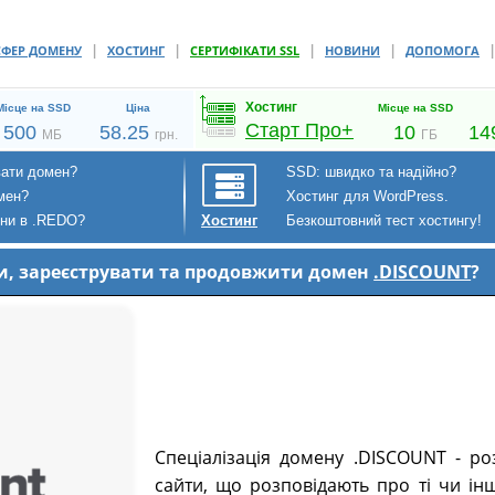
|
|
|
|
СФЕР ДОМЕНУ
ХОСТИНГ
СЕРТИФІКАТИ SSL
НОВИНИ
ДОПОМОГА
Хостинг
Місце на SSD
Ціна
Місце на SSD
Старт Про+
500
58.25
10
14
МБ
грн.
ГБ
вати домен?
SSD: швидко та надійно?
мен?
Хостинг для WordPress.
ени в .REDO?
Безкоштовний тест хостингу!
Хостинг
ти, зареєструвати та продовжити домен
.DISCOUNT
?
Спеціалізація домену .DISCOUNT - ро
сайти, що розповідають про ті чи ін