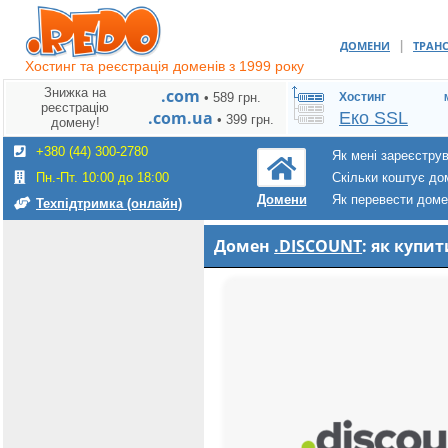
|
ДОМЕНИ
ТРАН
Хостинг та реєстрація доменів з 1999 року
Знижка на
.com
• 589 грн.
Хостинг
реєстрацію
.com.ua
Еко SSL
• 399 грн.
домену!
+380 (44) 300-2780
Як мені зареєстру
Пн.-Пт. 10:00 до 18:00
Скільки коштує до
Як перевести дом
Домени
Техпідтримка (онлайн)
Домен
.DISCOUNT
: як купи