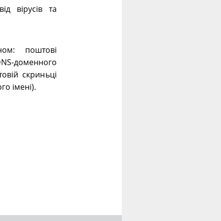
ід вірусів та
ном: поштові
 DNS-доменного
овій скриньці
го імені).