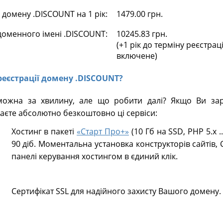
домену .DISCOUNT на 1 рік:
1479.00 грн.
доменного імені .DISCOUNT:
10245.83 грн.
(+1 рік до терміну реєстрац
включене)
 реєстрації домену .DISCOUNT?
ожна за хвилину, але що робити далі? Якщо Ви зар
єте абсолютно безкоштовно ці сервіси:
Хостинг в пакеті
«Старт Про+»
(10 Гб на SSD, PHP 5.х .
90 діб. Моментальна установка конструкторів сайтів, 
панелі керування хостингом в єдиний клік.
Сертифікат SSL для надійного захисту Вашого домену.