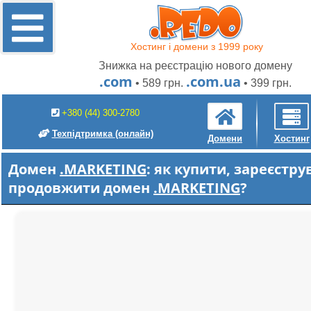
Хостинг і домени з 1999 року
Знижка на реєстрацію нового домену
.com
.com.ua
• 589 грн.
• 399 грн.
+380 (44) 300-2780
Техпідтримка
(онлайн)
Домени
Хостинг
Домен
.MARKETING
: як купити, зареєстру
продовжити домен
.MARKETING
?