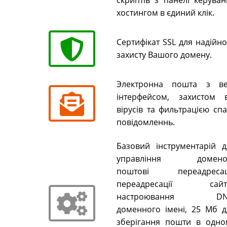
скриптів з панелі керуван
хостингом в єдиний клік.
Сертифікат SSL для надійн
захисту Вашого домену.
Электронна пошта з ве
інтерфейсом, захистом в
вірусів та фильтрацією сп
повідомленнь.
Базовий інструментарій д
управління домено
поштові переадресаці
переадресації сайті
настроювання DN
доменного імені, 25 Мб д
зберігання пошти в одно