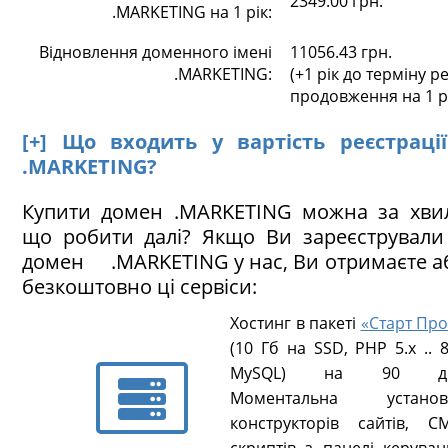
2349.00 грн.
.MARKETING на 1 рік:
Відновлення доменного імені
11056.43 грн.
.MARKETING:
(+1 рік до терміну ре
продовження на 1 р
[+] Що входить у вартість реєстраці
.MARKETING?
Купити домен .MARKETING можна за хвил
що робити далі? Якщо Ви зареєстрували
домен .MARKETING у нас, Ви отримаєте 
безкоштовно ці сервіси:
Хостинг в пакеті
«Старт Про
(10 Гб на SSD, PHP 5.х .. 8
MySQL) на 90 ді
Моментальна установ
конструкторів сайтів, CM