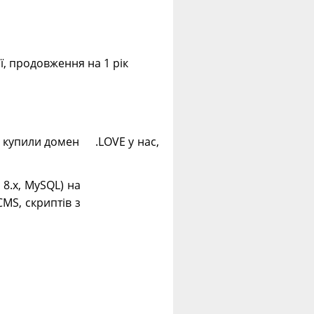
ії, продовження на 1 рік
і купили домен .LOVE у нас,
. 8.х, MySQL) на
CMS, скриптів з