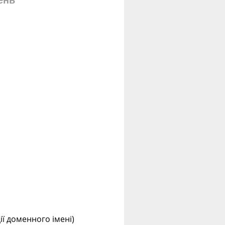
ень
ції доменного імені)