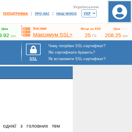
Українською
|
|
|
ТЕХПІДТРИМКА
ПРО НАС
НАШ WHOIS
Хостинг
Ціна
Місце на SSD
Ціна
Максимум SSL+
9.92
25
208.25
грн.
ГБ
грн.
Чому потрібен SSL-сертифікат?
Які сертифікати бувають?
Як встановити SSL-сертифікат?
SSL
 однієї з головних тем