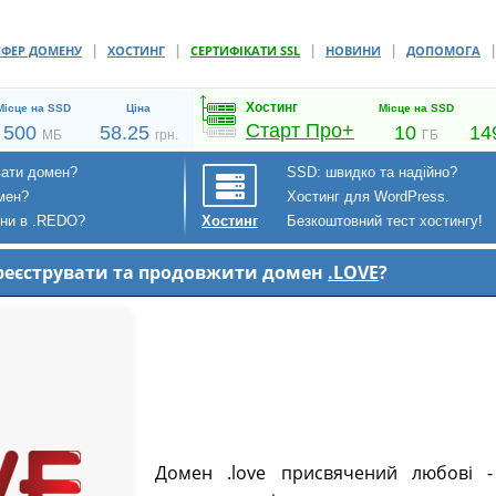
|
|
|
|
СФЕР ДОМЕНУ
ХОСТИНГ
СЕРТИФІКАТИ SSL
НОВИНИ
ДОПОМОГА
Хостинг
Місце на SSD
Ціна
Місце на SSD
Старт Про+
500
58.25
10
14
МБ
грн.
ГБ
вати домен?
SSD: швидко та надійно?
мен?
Хостинг для WordPress.
ени в .REDO?
Безкоштовний тест хостингу!
Хостинг
зареєструвати та продовжити домен
.LOVE
?
Домен .love присвячений любові -