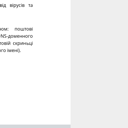
ід вірусів та
ном: поштові
 DNS-доменного
овій скриньці
го імені).