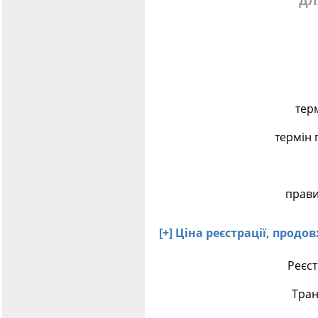
дл
тер
термін 
прави
[+] Ціна реєстрації, прод
Реєст
Тран