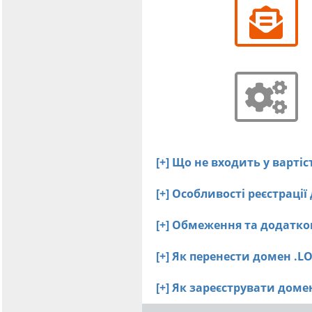
[+] Що не входить у вартіс
[+] Особливості реєстрації
[+] Обмеження та додатко
[+] Як перенести домен .L
[+] Як зареєструвати дом