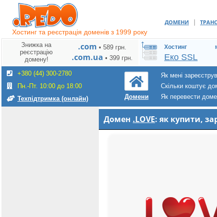
|
ДОМЕНИ
ТРАН
Хостинг та реєстрація доменів з 1999 року
Знижка на
.com
• 589 грн.
Хостинг
реєстрацію
.com.ua
Еко SSL
• 399 грн.
домену!
+380 (44) 300-2780
Як мені зареєстру
Пн.-Пт. 10:00 до 18:00
Скільки коштує до
Як перевести дом
Домени
Техпідтримка (онлайн)
Домен
.LOVE
: як купити, 