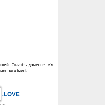
нший! Сплатіть доменне ім’я
оменного імені.
.LOVE