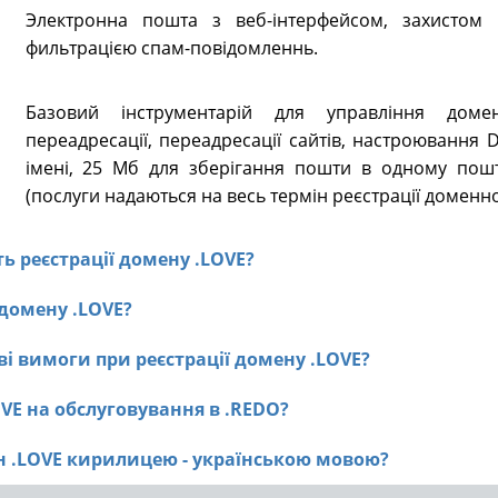
Электронна пошта з веб-інтерфейсом, захистом в
фильтрацією спам-повідомленнь.
Базовий інструментарій для управління доме
переадресації, переадресації сайтів, настроювання
імені, 25 Мб для зберігання пошти в одному пошт
(послуги надаються на весь термін реєстрації доменно
ть реєстрації домену .LOVE?
 домену .LOVE?
ві вимоги при реєстрації домену .LOVE?
OVE на обслуговування в .REDO?
ен .LOVE кирилицею - українською мовою?