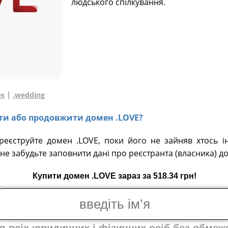
людського спілкування.
|
es
.wedding
вати або продовжити домен .LOVE?
ареєструйте домен .LOVE, поки його не зайняв хтось і
не забудьте заповнити дані про реєстранта (власника) д
Купити домен .LOVE зараз за 518.34 грн!