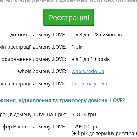
я всіх юридичних і фізичних осіб без обмеж
Реєстрація!
довжина домену .LOVE:
від 3 до 128 символів
мін реєстрації домену .LOVE:
1 рік
продовження домену .LOVE:
від 1 до 10 років
whois домену .LOVE:
whois.redo.ua
ла реєстрації домену .LOVE:
Сервісна угода
овження, відновлення та трансферу домену .LOVE?
рація домену .LOVE на 1 рік:
518.34 грн.
сфер Вашого домену .LOVE:
1299.00 грн.
(+ 1 рік до терміну реєстра