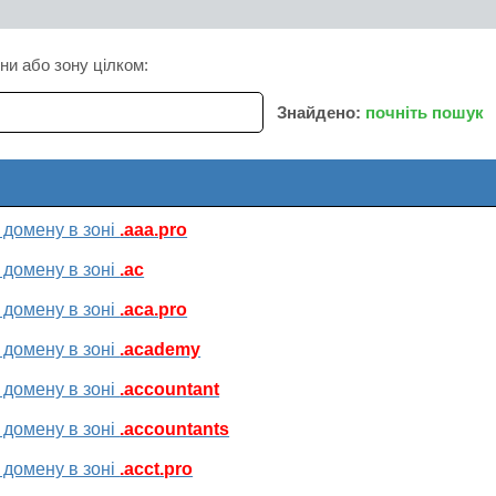
ни або зону цілком:
Знайдено:
почніть пошук
 домену в зоні
.aaa.pro
 домену в зоні
.ac
 домену в зоні
.aca.pro
 домену в зоні
.academy
 домену в зоні
.accountant
 домену в зоні
.accountants
 домену в зоні
.acct.pro