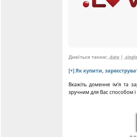
Дивіться також:
|
.date
.singl
[+] Як купити, зареєстру
Вкажіть доменне ім’я та з
зручним для Вас способом і 