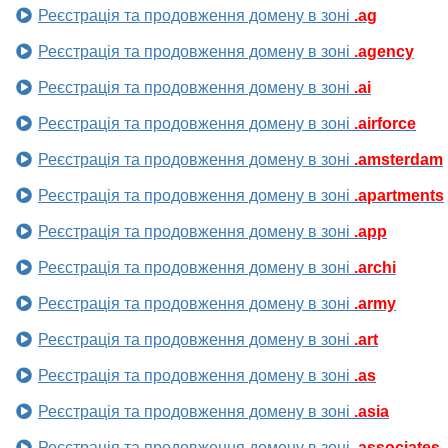
Реєстрація та продовження домену в зоні
.ag
Реєстрація та продовження домену в зоні
.agency
Реєстрація та продовження домену в зоні
.ai
Реєстрація та продовження домену в зоні
.airforce
Реєстрація та продовження домену в зоні
.amsterdam
Реєстрація та продовження домену в зоні
.apartments
Реєстрація та продовження домену в зоні
.app
Реєстрація та продовження домену в зоні
.archi
Реєстрація та продовження домену в зоні
.army
Реєстрація та продовження домену в зоні
.art
Реєстрація та продовження домену в зоні
.as
Реєстрація та продовження домену в зоні
.asia
Реєстрація та продовження домену в зоні
.associates