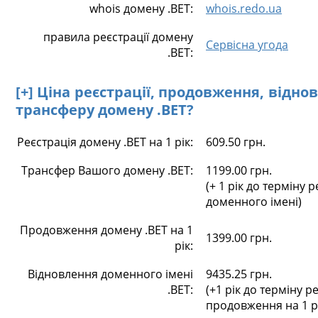
whois домену .BET:
whois.redo.ua
правила реєстрації домену
Сервісна угода
.BET:
[+] Ціна реєстрації, продовження, відно
трансферу домену .BET?
Реєстрація домену .BET на 1 рік:
609.50 грн.
Трансфер Вашого домену .BET:
1199.00 грн.
(+ 1 рік до терміну р
доменного імені)
Продовження домену .BET на 1
1399.00 грн.
рік:
Відновлення доменного імені
9435.25 грн.
.BET:
(+1 рік до терміну ре
продовження на 1 р