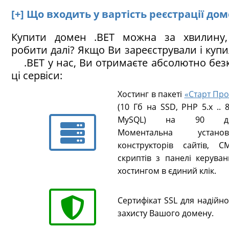
[+] Що входить у вартість реєстрації дом
Купити домен .BET можна за хвилину
робити далі? Якщо Ви зареєстрували і куп
.BET у нас, Ви отримаєте абсолютно бе
ці сервіси:
Хостинг в пакеті
«Старт Про
(10 Гб на SSD, PHP 5.х .. 8
MySQL) на 90 ді
Моментальна установ
конструкторів сайтів, CM
скриптів з панелі керуван
хостингом в єдиний клік.
Сертифікат SSL для надійн
захисту Вашого домену.