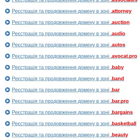
Реєстрація та продовження домену в зоні
.attorney
Реєстрація та продовження домену в зоні
.auction
Реєстрація та продовження домену в зоні
.audio
Реєстрація та продовження домену в зоні
.autos
Реєстрація та продовження домену в зоні
.avocat.pro
Реєстрація та продовження домену в зоні
.baby
Реєстрація та продовження домену в зоні
.band
Реєстрація та продовження домену в зоні
.bar
Реєстрація та продовження домену в зоні
.bar.pro
Реєстрація та продовження домену в зоні
.bargains
Реєстрація та продовження домену в зоні
.basketball
Реєстрація та продовження домену в зоні
.beauty