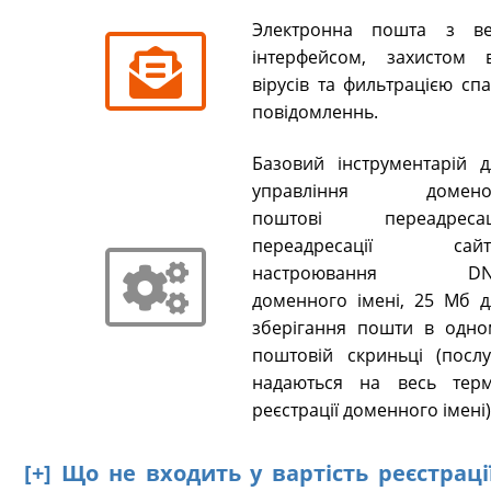
Электронна пошта з ве
інтерфейсом, захистом в
вірусів та фильтрацією сп
повідомленнь.
Базовий інструментарій д
управління домено
поштові переадресаці
переадресації сайті
настроювання DN
доменного імені, 25 Мб д
зберігання пошти в одно
поштовій скриньці (послу
надаються на весь терм
реєстрації доменного імені)
[+] Що не входить у вартість реєстрац