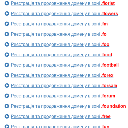
Реєстрація та продовження домену в зоні
.florist
Реєстрація та продовження домену в зоні
.flowers
Реєстрація та продовження домену в зоні
.fm
Реєстрація та продовження домену в зоні
.fo
Реєстрація та продовження домену в зоні
.foo
Реєстрація та продовження домену в зоні
.food
Реєстрація та продовження домену в зоні
.football
Реєстрація та продовження домену в зоні
.forex
Реєстрація та продовження домену в зоні
.forsale
Реєстрація та продовження домену в зоні
.forum
Реєстрація та продовження домену в зоні
.foundation
Реєстрація та продовження домену в зоні
.free
Реєстрація та продовження домену в зоні
.fun