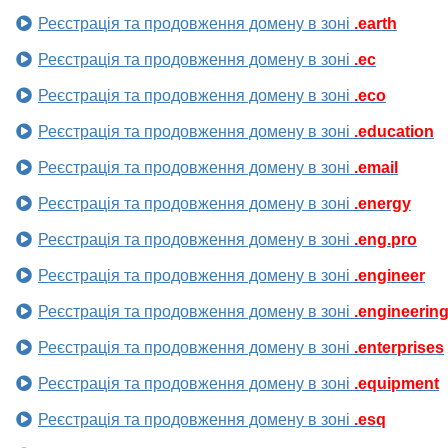
Реєстрація та продовження домену в зоні
.earth
Реєстрація та продовження домену в зоні
.ec
Реєстрація та продовження домену в зоні
.eco
Реєстрація та продовження домену в зоні
.education
Реєстрація та продовження домену в зоні
.email
Реєстрація та продовження домену в зоні
.energy
Реєстрація та продовження домену в зоні
.eng.pro
Реєстрація та продовження домену в зоні
.engineer
Реєстрація та продовження домену в зоні
.engineerin
Реєстрація та продовження домену в зоні
.enterprises
Реєстрація та продовження домену в зоні
.equipment
Реєстрація та продовження домену в зоні
.esq