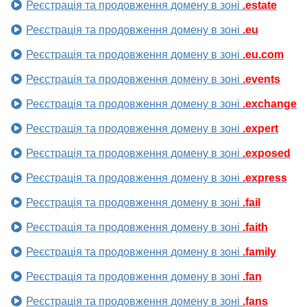
Реєстрація та продовження домену в зоні
.estate
Реєстрація та продовження домену в зоні
.eu
Реєстрація та продовження домену в зоні
.eu.com
Реєстрація та продовження домену в зоні
.events
Реєстрація та продовження домену в зоні
.exchange
Реєстрація та продовження домену в зоні
.expert
Реєстрація та продовження домену в зоні
.exposed
Реєстрація та продовження домену в зоні
.express
Реєстрація та продовження домену в зоні
.fail
Реєстрація та продовження домену в зоні
.faith
Реєстрація та продовження домену в зоні
.family
Реєстрація та продовження домену в зоні
.fan
Реєстрація та продовження домену в зоні
.fans