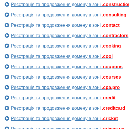
Реєстрація та продовження домену в зоні
.constructio
Реєстрація та продовження домену в зоні
.consulting
Реєстрація та продовження домену в зоні
.contact
Реєстрація та продовження домену в зоні
.contractors
Реєстрація та продовження домену в зоні
.cooking
Реєстрація та продовження домену в зоні
.cool
Реєстрація та продовження домену в зоні
.coupons
Реєстрація та продовження домену в зоні
.courses
Реєстрація та продовження домену в зоні
.cpa.pro
Реєстрація та продовження домену в зоні
.credit
Реєстрація та продовження домену в зоні
.creditcard
Реєстрація та продовження домену в зоні
.cricket
Реєстрація та продовження домену в зоні
.crimea.ua