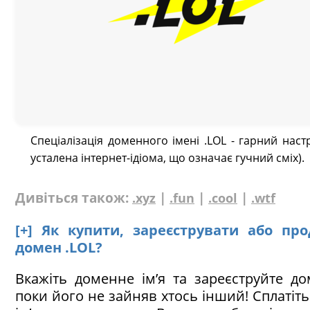
Спеціалізація доменного імені .LOL - гарний настр
усталена інтернет-ідіома, що означає гучний сміх).
Дивіться також:
|
|
|
.xyz
.fun
.cool
.wtf
[+] Як купити, зареєструвати або пр
домен .LOL?
Вкажіть доменне ім’я та зареєструйте до
поки його не зайняв хтось інший! Сплатіт