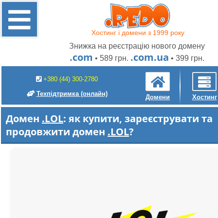
Хостинг і домени з 1999 року
Знижка на реєстрацію нового домену
.com
.com.ua
• 589 грн.
• 399 грн.
+380 (44) 300-2780
Техпідтримка
(онлайн)
Домени
Хостинг
Домен
.LOL
: як купити, зареєструвати та
продовжити домен
.LOL
?