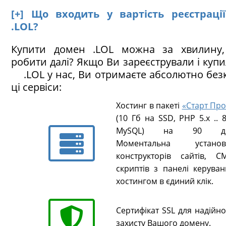
[+] Що входить у вартість реєстраці
.LOL?
Купити домен .LOL можна за хвилину
робити далі? Якщо Ви зареєстрували і куп
.LOL у нас, Ви отримаєте абсолютно бе
ці сервіси:
Хостинг в пакеті
«Старт Про
(10 Гб на SSD, PHP 5.х .. 8
MySQL) на 90 ді
Моментальна установ
конструкторів сайтів, CM
скриптів з панелі керуван
хостингом в єдиний клік.
Сертифікат SSL для надійн
захисту Вашого домену.