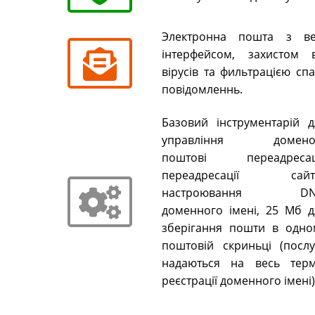
Электронна пошта з ве
інтерфейсом, захистом в
вірусів та фильтрацією сп
повідомленнь.
Базовий інструментарій д
управління домено
поштові переадресаці
переадресації сайті
настроювання DN
доменного імені, 25 Мб д
зберігання пошти в одно
поштовій скриньці (послу
надаються на весь терм
реєстрації доменного імені)