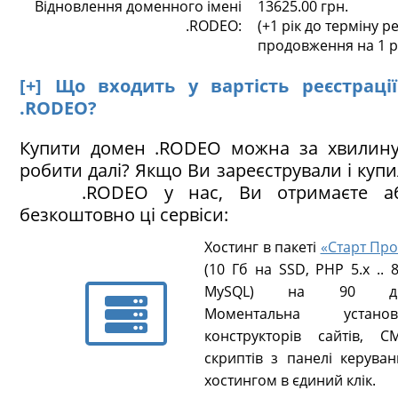
Відновлення доменного імені
13625.00 грн.
.RODEO:
(+1 рік до терміну ре
продовження на 1 р
[+] Що входить у вартість реєстраці
.RODEO?
Купити домен .RODEO можна за хвилину
робити далі? Якщо Ви зареєстрували і куп
.RODEO у нас, Ви отримаєте аб
безкоштовно ці сервіси:
Хостинг в пакеті
«Старт Про
(10 Гб на SSD, PHP 5.х .. 8
MySQL) на 90 ді
Моментальна установ
конструкторів сайтів, CM
скриптів з панелі керуван
хостингом в єдиний клік.