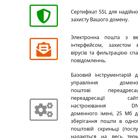
Сертифікат SSL для надійн
захисту Вашого домену.
Электронна пошта з ве
інтерфейсом, захистом в
вірусів та фильтрацією сп
повідомленнь.
Базовий інструментарій д
управління домено
поштові переадресаці
переадресації сайті
настроювання DN
доменного імені, 25 Мб д
зберігання пошти в одно
поштовій скриньці (послу
надаються на весь терм