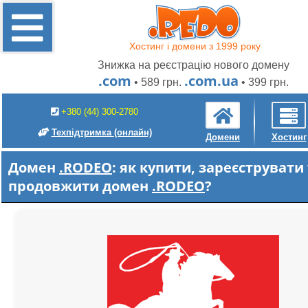
Хостинг і домени з 1999 року
Знижка на реєстрацію нового домену
.com
.com.ua
• 589 грн.
• 399 грн.
+380 (44) 300-2780
Техпідтримка
(онлайн)
Домени
Хостинг
Домен
.RODEO
: як купити, зареєструвати
продовжити домен
.RODEO
?