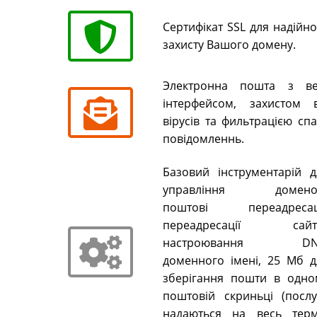
Сертифікат SSL для надійн
захисту Вашого домену.
Электронна пошта з ве
інтерфейсом, захистом в
вірусів та фильтрацією сп
повідомленнь.
Базовий інструментарій д
управління домено
поштові переадресаці
переадресації сайті
настроювання DN
доменного імені, 25 Мб д
зберігання пошти в одно
поштовій скриньці (послу
надаються на весь терм