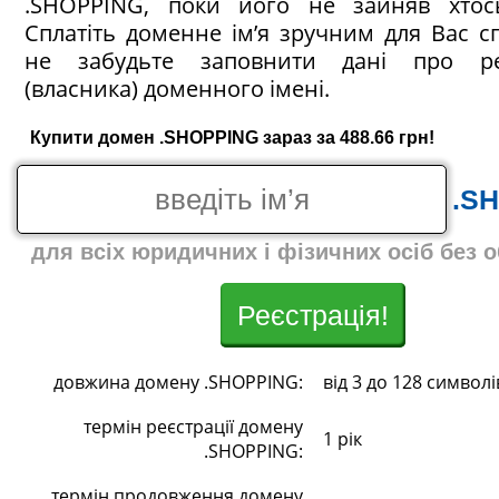
.SHOPPING, поки його не зайняв хтос
Сплатіть доменне ім’я зручним для Вас с
не забудьте заповнити дані про ре
(власника) доменного імені.
Купити домен .SHOPPING зараз за 488.66 грн!
.S
для всіх юридичних і фізичних осіб без 
Реєстрація!
довжина домену .SHOPPING:
від 3 до 128 символі
термін реєстрації домену
1 рік
.SHOPPING:
термін продовження домену