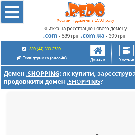
Хостинг і домени з 1999 року
Знижка на реєстрацію нового домену
.com
.com.ua
• 589 грн.
• 399 грн.
+380 (44) 300-2780
Техпідтримка
(онлайн)
Домени
Хостинг
Домен
.SHOPPING
: як купити, зареєструв
продовжити домен
.SHOPPING
?