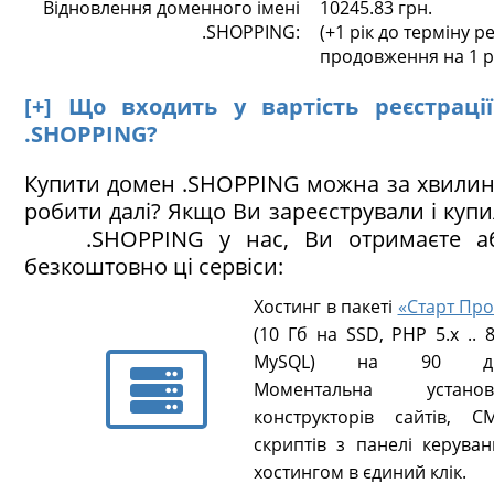
Відновлення доменного імені
10245.83 грн.
.SHOPPING:
(+1 рік до терміну ре
продовження на 1 р
[+] Що входить у вартість реєстраці
.SHOPPING?
Купити домен .SHOPPING можна за хвилин
робити далі? Якщо Ви зареєстрували і куп
.SHOPPING у нас, Ви отримаєте аб
безкоштовно ці сервіси:
Хостинг в пакеті
«Старт Про
(10 Гб на SSD, PHP 5.х .. 8
MySQL) на 90 ді
Моментальна установ
конструкторів сайтів, CM
скриптів з панелі керуван
хостингом в єдиний клік.