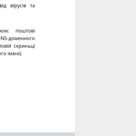
ід вірусів та
ном: поштові
 DNS-доменного
овій скриньці
го імені).