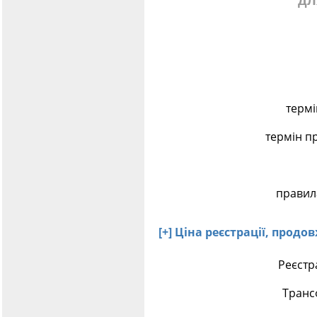
дл
термі
термін п
правила
[+] Ціна реєстрації, прод
Реєстра
Транс