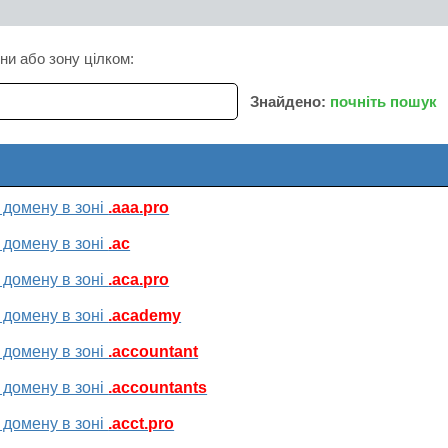
ни або зону цілком:
Знайдено:
почніть пошук
 домену в зоні
.aaa.pro
 домену в зоні
.ac
 домену в зоні
.aca.pro
 домену в зоні
.academy
 домену в зоні
.accountant
 домену в зоні
.accountants
 домену в зоні
.acct.pro