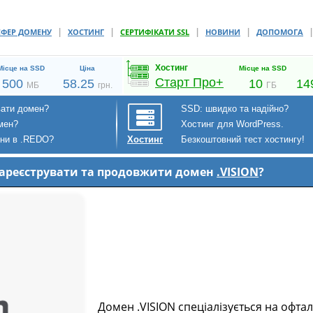
|
|
|
|
СФЕР ДОМЕНУ
ХОСТИНГ
СЕРТИФІКАТИ SSL
НОВИНИ
ДОПОМОГА
Хостинг
Місце на SSD
Ціна
Місце на SSD
Старт Про+
500
58.25
10
14
МБ
грн.
ГБ
вати домен?
SSD: швидко та надійно?
мен?
Хостинг для WordPress.
ени в .REDO?
Безкоштовний тест хостингу!
Хостинг
 зареєструвати та продовжити домен
.VISION
?
Домен .VISION спеціалізується на офтал