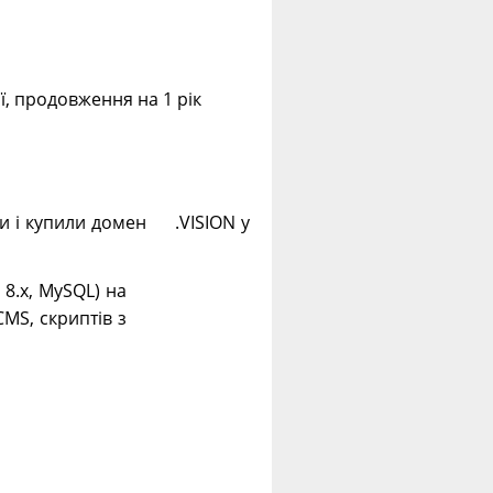
ії, продовження на 1 рік
ли і купили домен .VISION у
. 8.х, MySQL) на
CMS, скриптів з