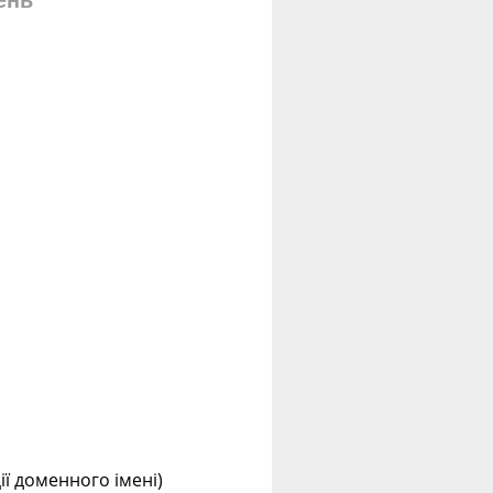
ень
ції доменного імені)