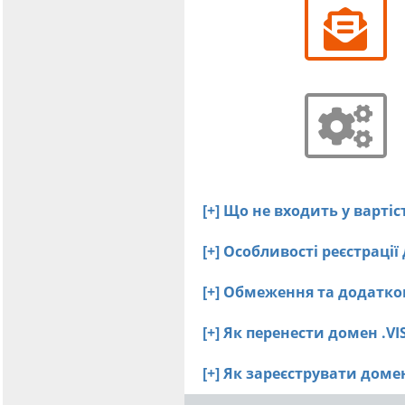
[+] Що не входить у вартіс
[+] Особливості реєстрації
[+] Обмеження та додатков
[+] Як перенести домен .V
[+] Як зареєструвати дом