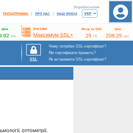
Українською
|
|
|
ТЕХПІДТРИМКА
ПРО НАС
НАШ WHOIS
Хостинг
Ціна
Місце на SSD
Ціна
Максимум SSL+
9.92
25
208.25
грн.
ГБ
грн.
Чому потрібен SSL-сертифікат?
Які сертифікати бувають?
Як встановити SSL-сертифікат?
SSL
ьмології, оптометрії.