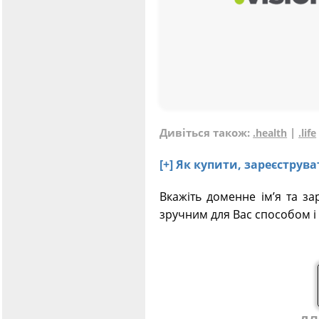
Дивіться також:
|
.health
.life
[+] Як купити, зареєструв
Вкажіть доменне ім’я та за
зручним для Вас способом і 