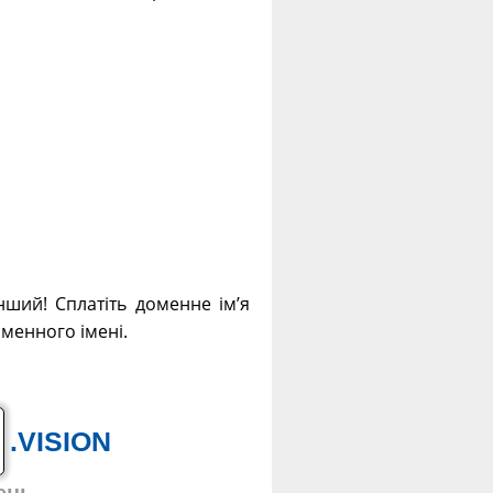
нший! Сплатіть доменне ім’я
оменного імені.
.VISION