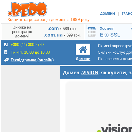
|
ДОМЕНИ
ТРАН
Хостинг та реєстрація доменів з 1999 року
Знижка на
.com
• 589 грн.
Хостинг
реєстрацію
.com.ua
Еко SSL
• 399 грн.
домену!
+380 (44) 300-2780
Як мені зареєстру
Пн.-Пт. 10:00 до 18:00
Скільки коштує до
Як перевести дом
Домени
Техпідтримка (онлайн)
Домен
.VISION
: як купити,