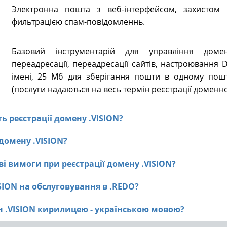
Электронна пошта з веб-інтерфейсом, захистом в
фильтрацією спам-повідомленнь.
Базовий інструментарій для управління доме
переадресації, переадресації сайтів, настроювання
імені, 25 Мб для зберігання пошти в одному пошт
(послуги надаються на весь термін реєстрації доменно
ть реєстрації домену .VISION?
 домену .VISION?
і вимоги при реєстрації домену .VISION?
ISION на обслуговування в .REDO?
ен .VISION кирилицею - українською мовою?