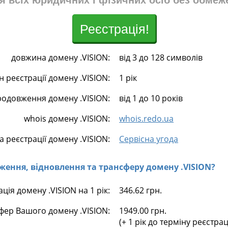
я всіх юридичних і фізичних осіб без обмеж
Реєстрація!
довжина домену .VISION:
від 3 до 128 символів
н реєстрації домену .VISION:
1 рік
родовження домену .VISION:
від 1 до 10 років
whois домену .VISION:
whois.redo.ua
 реєстрації домену .VISION:
Сервісна угода
овження, відновлення та трансферу домену .VISION?
ція домену .VISION на 1 рік:
346.62 грн.
фер Вашого домену .VISION:
1949.00 грн.
(+ 1 рік до терміну реєстра