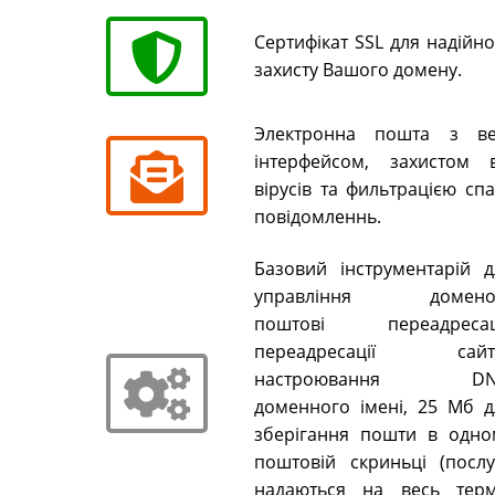
Сертифікат SSL для надійн
захисту Вашого домену.
Электронна пошта з ве
інтерфейсом, захистом в
вірусів та фильтрацією сп
повідомленнь.
Базовий інструментарій д
управління домено
поштові переадресаці
переадресації сайті
настроювання DN
доменного імені, 25 Мб д
зберігання пошти в одно
поштовій скриньці (послу
надаються на весь терм