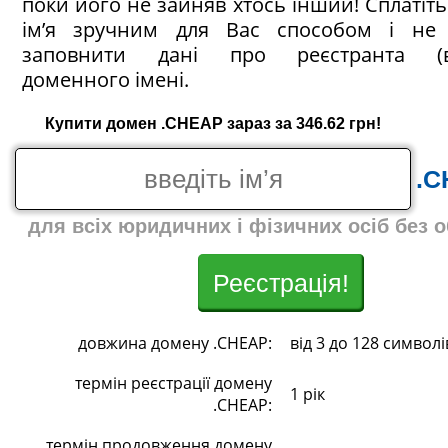
поки його не зайняв хтось інший! Сплатіт
ім’я зручним для Вас способом і не 
заповнити дані про реєстранта (в
доменного імені.
Купити домен .CHEAP зараз за 346.62 грн!
.C
для всіх юридичних і фізичних осіб без 
Реєстрація!
довжина домену .CHEAP:
від 3 до 128 символі
термін реєстрації домену
1 рік
.CHEAP:
термін продовження домену