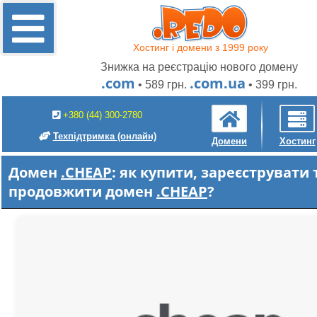
Хостинг і домени з 1999 року
Знижка на реєстрацію нового домену
.com
.com.ua
• 589 грн.
• 399 грн.
+380 (44) 300-2780
Техпідтримка
(онлайн)
Домени
Хостинг
Домен
.CHEAP
: як купити, зареєструвати 
продовжити домен
.CHEAP
?