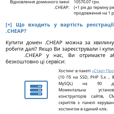
Відновлення доменного імені
10570.07 грн.
.CHEAP:
(+1 рік до терміну ре
продовження на 1 р
[+] Що входить у вартість реєстраці
.CHEAP?
Купити домен .CHEAP можна за хвилину
робити далі? Якщо Ви зареєстрували і куп
.CHEAP у нас, Ви отримаєте аб
безкоштовно ці сервіси:
Хостинг в пакеті
«Старт Про
(10 Гб на SSD, PHP 5.х .. 8
MySQL) на 90 ді
Моментальна установ
конструкторів сайтів, CM
скриптів з панелі керуван
хостингом в єдиний клік.