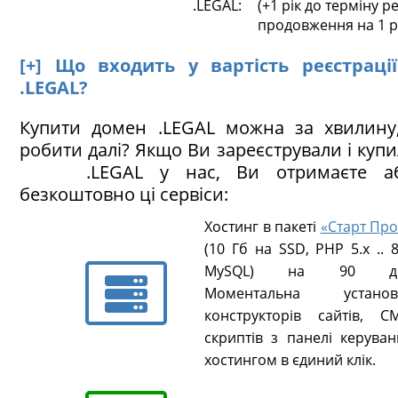
.LEGAL:
(+1 рік до терміну ре
продовження на 1 р
[+] Що входить у вартість реєстраці
.LEGAL?
Купити домен .LEGAL можна за хвилину
робити далі? Якщо Ви зареєстрували і куп
.LEGAL у нас, Ви отримаєте аб
безкоштовно ці сервіси:
Хостинг в пакеті
«Старт Про
(10 Гб на SSD, PHP 5.х .. 8
MySQL) на 90 ді
Моментальна установ
конструкторів сайтів, CM
скриптів з панелі керуван
хостингом в єдиний клік.