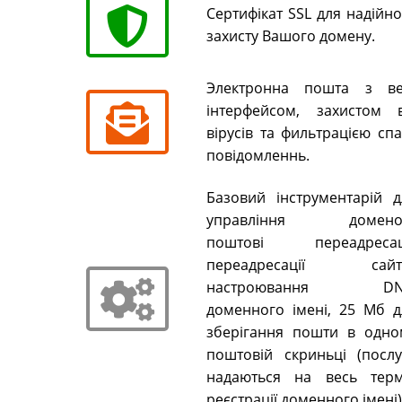
Сертифікат SSL для надійн
захисту Вашого домену.
Электронна пошта з ве
інтерфейсом, захистом в
вірусів та фильтрацією сп
повідомленнь.
Базовий інструментарій д
управління домено
поштові переадресаці
переадресації сайті
настроювання DN
доменного імені, 25 Мб д
зберігання пошти в одно
поштовій скриньці (послу
надаються на весь терм
реєстрації доменного імені)