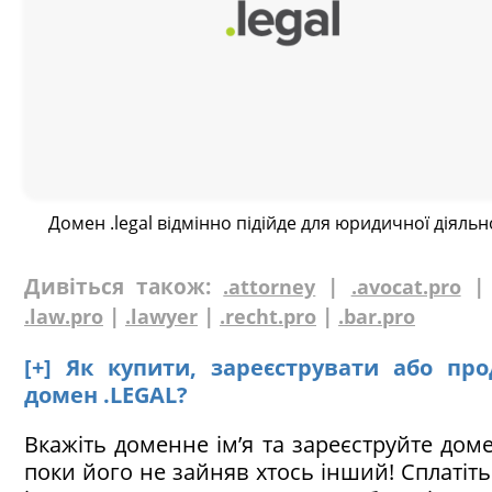
Домен .legal відмінно підійде для юридичної діяльно
Дивіться також:
|
.attorney
.avocat.pro
|
|
|
.law.pro
.lawyer
.recht.pro
.bar.pro
[+] Як купити, зареєструвати або пр
домен .LEGAL?
Вкажіть доменне ім’я та зареєструйте доме
поки його не зайняв хтось інший! Сплатіт