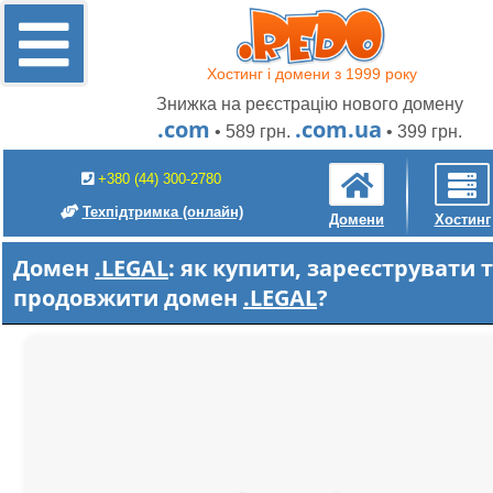
Хостинг і домени з 1999 року
Знижка на реєстрацію нового домену
.com
.com.ua
• 589 грн.
• 399 грн.
+380 (44) 300-2780
Техпідтримка
(онлайн)
Домени
Хостинг
Домен
.LEGAL
: як купити, зареєструвати 
продовжити домен
.LEGAL
?