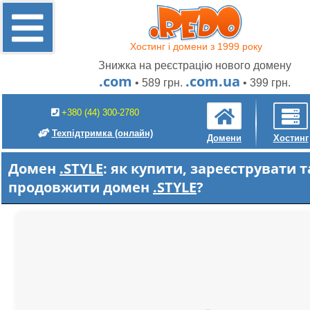
Хостинг і домени з 1999 року
Знижка на реєстрацію нового домену
.com
.com.ua
• 589 грн.
• 399 грн.
+380 (44) 300-2780
Техпідтримка
(онлайн)
Домени
Хостинг
Домен
.STYLE
: як купити, зареєструвати т
продовжити домен
.STYLE
?