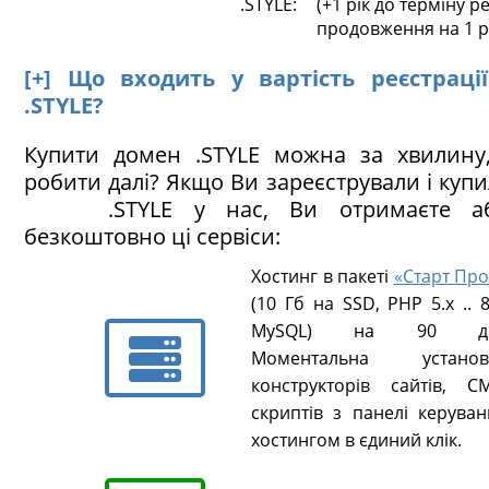
.STYLE:
(+1 рік до терміну ре
продовження на 1 р
[+] Що входить у вартість реєстраці
.STYLE?
Купити домен .STYLE можна за хвилину
робити далі? Якщо Ви зареєстрували і куп
.STYLE у нас, Ви отримаєте аб
безкоштовно ці сервіси:
Хостинг в пакеті
«Старт Про
(10 Гб на SSD, PHP 5.х .. 8
MySQL) на 90 ді
Моментальна установ
конструкторів сайтів, CM
скриптів з панелі керуван
хостингом в єдиний клік.