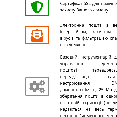
Сертифікат SSL для надійн
захисту Вашого домену.
Электронна пошта з ве
інтерфейсом, захистом в
вірусів та фильтрацією сп
повідомленнь.
Базовий інструментарій д
управління домено
поштові переадресаці
переадресації сайті
настроювання DN
доменного імені, 25 Мб д
зберігання пошти в одно
поштовій скриньці (послу
надаються на весь терм
реєстрації доменного імені)