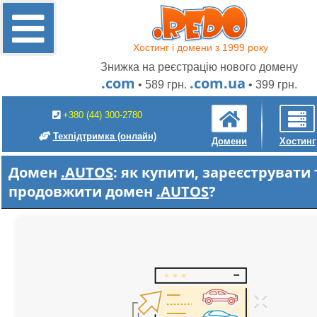
Хостинг і домени з 1999 року
Знижка на реєстрацію нового домену
.com
.com.ua
• 589 грн.
• 399 грн.
+380 (44) 300-2780
Техпідтримка
(онлайн)
Домени
Хостинг
Домен
.AUTOS
: як купити, зареєструвати 
продовжити домен
.AUTOS
?