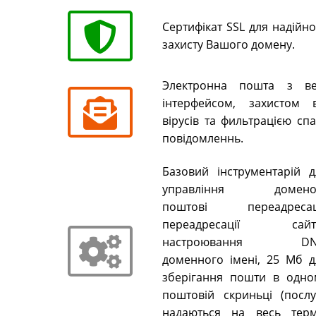
Сертифікат SSL для надійн
захисту Вашого домену.
Электронна пошта з ве
інтерфейсом, захистом в
вірусів та фильтрацією сп
повідомленнь.
Базовий інструментарій д
управління домено
поштові переадресаці
переадресації сайті
настроювання DN
доменного імені, 25 Мб д
зберігання пошти в одно
поштовій скриньці (послу
надаються на весь терм