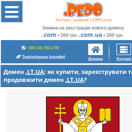
Хостинг і домени з 1999 року
Знижка на реєстрацію нового домену
.com
.com.ua
• 589 грн.
• 399 грн.
+380 (44) 300-2780
Техпідтримка
(онлайн)
Домени
Хостинг
Домен
.LT.UA
: як купити, зареєструвати т
продовжити домен
.LT.UA
?