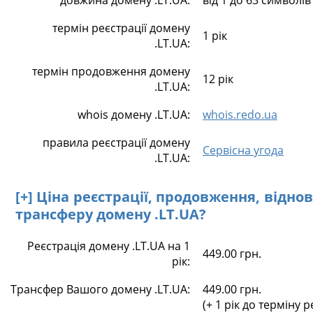
довжина домену .LT.UA:
від 1 до 63 символів
термін реєстрації домену
1 рік
.LT.UA:
термін продовження домену
12 рік
.LT.UA:
whois домену .LT.UA:
whois.redo.ua
правила реєстрації домену
Сервісна угода
.LT.UA:
[+] Ціна реєстрації, продовження, відно
трансферу домену .LT.UA?
Реєстрація домену .LT.UA на 1
449.00 грн.
рік:
Трансфер Вашого домену .LT.UA:
449.00 грн.
(+ 1 рік до терміну р