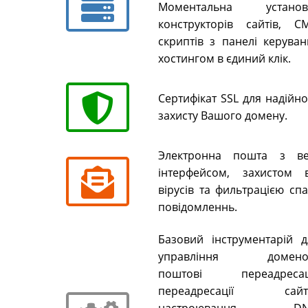
Моментальна установ
конструкторів сайтів, CM
скриптів з панелі керуван
хостингом в єдиний клік.
Сертифікат SSL для надійн
захисту Вашого домену.
Электронна пошта з ве
інтерфейсом, захистом в
вірусів та фильтрацією сп
повідомленнь.
Базовий інструментарій д
управління домено
поштові переадресаці
переадресації сайті