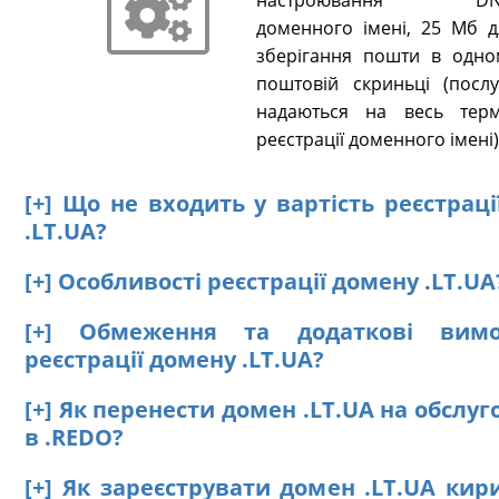
настроювання DN
доменного імені, 25 Мб д
зберігання пошти в одно
поштовій скриньці (послу
надаються на весь терм
реєстрації доменного імені)
[+] Що не входить у вартість реєстрац
.LT.UA?
[+] Особливості реєстрації домену .LT.UA
[+] Обмеження та додаткові вим
реєстрації домену .LT.UA?
[+] Як перенести домен .LT.UA на обслу
в .REDO?
[+] Як зареєструвати домен .LT.UA кир