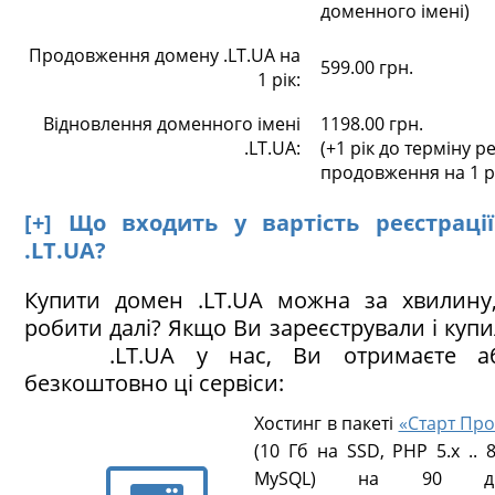
доменного імені)
Продовження домену .LT.UA на
599.00 грн.
1 рік:
Відновлення доменного імені
1198.00 грн.
.LT.UA:
(+1 рік до терміну ре
продовження на 1 р
[+] Що входить у вартість реєстраці
.LT.UA?
Купити домен .LT.UA можна за хвилину
робити далі? Якщо Ви зареєстрували і куп
.LT.UA у нас, Ви отримаєте аб
безкоштовно ці сервіси:
Хостинг в пакеті
«Старт Про
(10 Гб на SSD, PHP 5.х .. 8
MySQL) на 90 ді