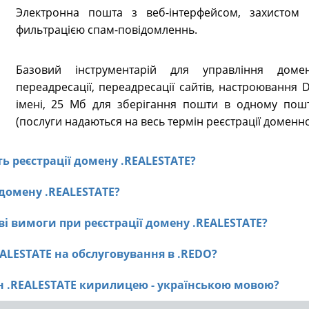
Электронна пошта з веб-інтерфейсом, захистом в
фильтрацією спам-повідомленнь.
Базовий інструментарій для управління доме
переадресації, переадресації сайтів, настроювання
імені, 25 Мб для зберігання пошти в одному пошт
(послуги надаються на весь термін реєстрації доменно
сть реєстрації домену .REALESTATE?
ї домену .REALESTATE?
ві вимоги при реєстрації домену .REALESTATE?
EALESTATE на обслуговування в .REDO?
ен .REALESTATE кирилицею - українською мовою?