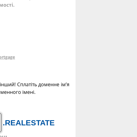
мості.
ortgage
інший! Сплатіть доменне ім’я
оменного імені.
.REALESTATE