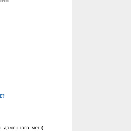
ень
E?
ції доменного імені)