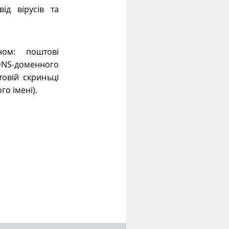
ід вірусів та
ном: поштові
 DNS-доменного
овій скриньці
го імені).