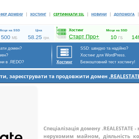
|
|
|
|
СФЕР ДОМЕНУ
ХОСТИНГ
СЕРТИФІКАТИ SSL
НОВИНИ
ДОПОМОГА
Хостинг
Місце на SSD
Ціна
Місце на SSD
Старт Про+
500
58.25
10
14
МБ
грн.
ГБ
вати домен?
SSD: швидко та надійно?
мен?
Хостинг для WordPress.
ени в .REDO?
Безкоштовний тест хостингу!
Хостинг
пити, зареєструвати та продовжити домен
.REALESTAT
Спеціалізація домену .REALESTATE -
нерухомим майном, діяльність ко