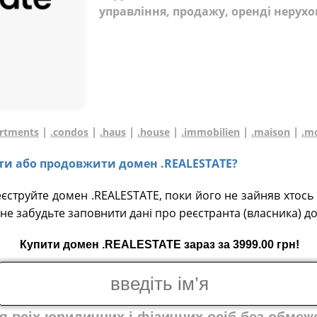
управління, продажу, оренді нерухо
|
|
|
|
|
|
artments
.condos
.haus
.house
.immobilien
.maison
.m
вати або продовжити домен .REALESTATE?
еєструйте домен .REALESTATE, поки його не зайняв хтось 
не забудьте заповнити дані про реєстранта (власника) д
Купити домен .REALESTATE зараз за 3999.00 грн!