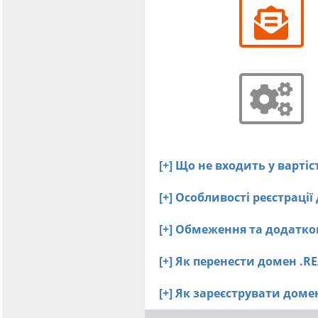
[+] Що не входить у варті
[+] Особливості реєстраці
[+] Обмеження та додатко
[+] Як перенести домен .R
[+] Як зареєструвати дом