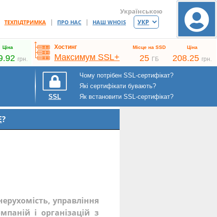
Українською
|
|
|
ТЕХПІДТРИМКА
ПРО НАС
НАШ WHOIS
Хостинг
Ціна
Місце на SSD
Ціна
Максимум SSL+
9.92
25
208.25
грн.
ГБ
грн.
Чому потрібен SSL-сертифікат?
Які сертифікати бувають?
Як встановити SSL-сертифікат?
SSL
E
?
 нерухомість, управління
мпаній і організацій з