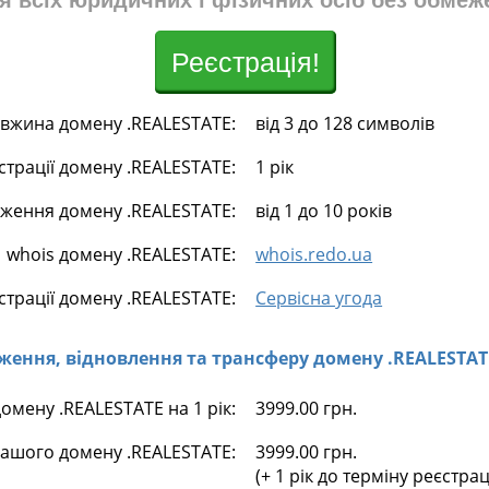
я всіх юридичних і фізичних осіб без обмеж
Реєстрація!
вжина домену .REALESTATE:
від 3 до 128 символів
страції домену .REALESTATE:
1 рік
ження домену .REALESTATE:
від 1 до 10 років
whois домену .REALESTATE:
whois.redo.ua
страції домену .REALESTATE:
Сервісна угода
овження, відновлення та трансферу домену .REALESTAT
домену .REALESTATE на 1 рік:
3999.00 грн.
ашого домену .REALESTATE:
3999.00 грн.
(+ 1 рік до терміну реєстра