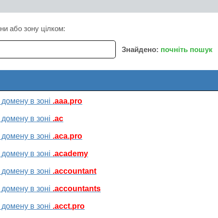
ни або зону цілком:
Знайдено:
почніть пошук
 домену в зоні
.aaa.pro
 домену в зоні
.ac
 домену в зоні
.aca.pro
 домену в зоні
.academy
 домену в зоні
.accountant
 домену в зоні
.accountants
 домену в зоні
.acct.pro