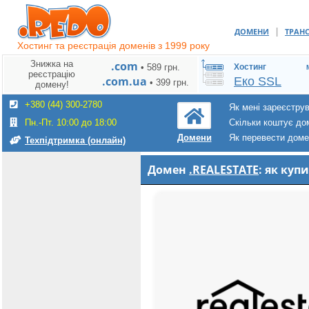
|
ДОМЕНИ
ТРАН
Хостинг та реєстрація доменів з 1999 року
Знижка на
.com
• 589 грн.
Хостинг
реєстрацію
.com.ua
Еко SSL
• 399 грн.
домену!
+380 (44) 300-2780
Як мені зареєстру
Пн.-Пт. 10:00 до 18:00
Скільки коштує до
Як перевести дом
Домени
Техпідтримка (онлайн)
Домен
.REALESTATE
: як ку