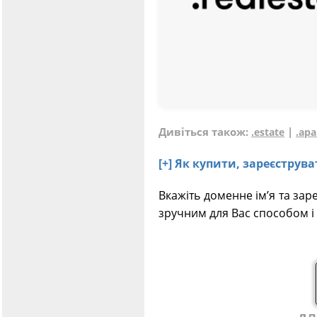
Дивіться також:
|
.estate
.ap
[+] Як купити, зареєстру
Вкажіть доменне ім’я та зар
зручним для Вас способом і 