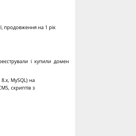
ії, продовження на 1 рік
еєстрували і купили домен
. 8.х, MySQL) на
CMS, скриптів з