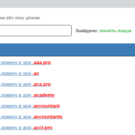
ни або зону цілком:
Знайдено:
почніть пошук
 домену в зоні
.aaa.pro
 домену в зоні
.ac
 домену в зоні
.aca.pro
 домену в зоні
.academy
 домену в зоні
.accountant
 домену в зоні
.accountants
 домену в зоні
.acct.pro