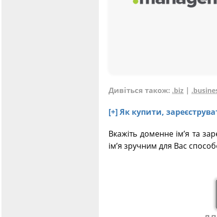
Дивіться також:
|
.biz
.busine
[+] Як купити, зареєстр
Вкажіть доменне ім’я та за
ім’я зручним для Вас способ