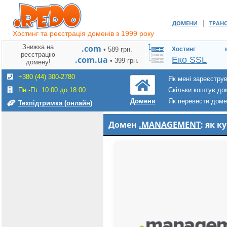
|
ДОМЕНИ
ТРАН
Хостинг та реєстрація доменів з 1999 року
Знижка на
.com
• 589 грн.
Хостинг
реєстрацію
.com.ua
Еко SSL
• 399 грн.
домену!
+380 (44) 300-2780
Як мені зареєстру
Пн.-Пт. 10:00 до 18:00
Скільки коштує до
Як перевести дом
Домени
Техпідтримка (онлайн)
Домен
.MANAGEMENT
: як 