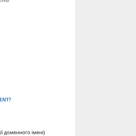
ень
MENT?
ції доменного імені)