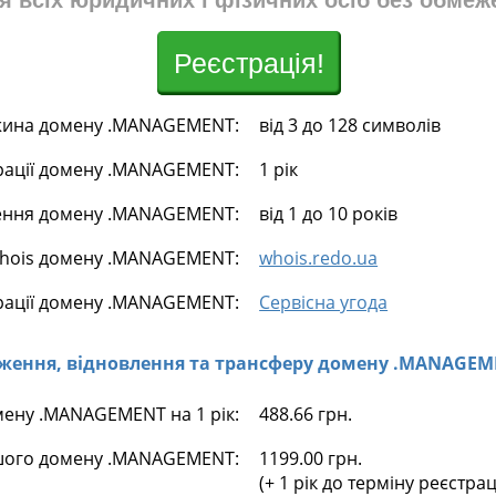
я всіх юридичних і фізичних осіб без обмеж
Реєстрація!
ина домену .MANAGEMENT:
від 3 до 128 символів
рації домену .MANAGEMENT:
1 рік
ення домену .MANAGEMENT:
від 1 до 10 років
hois домену .MANAGEMENT:
whois.redo.ua
рації домену .MANAGEMENT:
Сервісна угода
довження, відновлення та трансферу домену .MANAGE
мену .MANAGEMENT на 1 рік:
488.66 грн.
шого домену .MANAGEMENT:
1199.00 грн.
(+ 1 рік до терміну реєстра