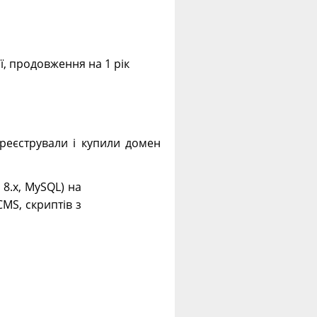
ії, продовження на 1 рік
еєстрували і купили домен
. 8.х, MySQL) на
CMS, скриптів з