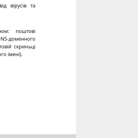
ід вірусів та
ном: поштові
 DNS-доменного
овій скриньці
го імені).