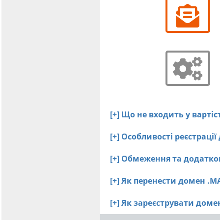
[+] Що не входить у варт
[+] Особливості реєстрац
[+] Обмеження та додатко
[+] Як перенести домен .
[+] Як зареєструвати до