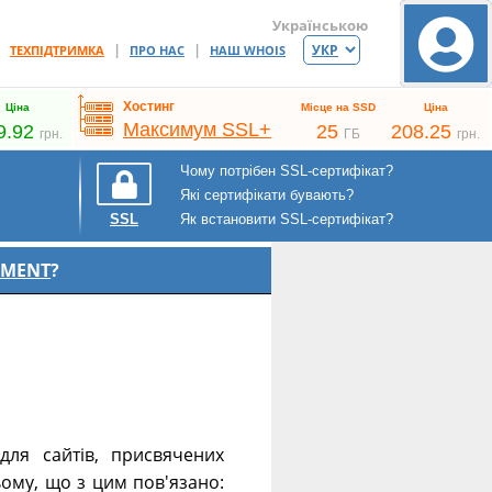
Українською
|
|
|
ТЕХПІДТРИМКА
ПРО НАС
НАШ WHOIS
Хостинг
Ціна
Місце на SSD
Ціна
Максимум SSL+
9.92
25
208.25
грн.
ГБ
грн.
Чому потрібен SSL-сертифікат?
Які сертифікати бувають?
Як встановити SSL-сертифікат?
SSL
EMENT
?
ля сайтів, присвячених
ьому, що з цим пов'язано: