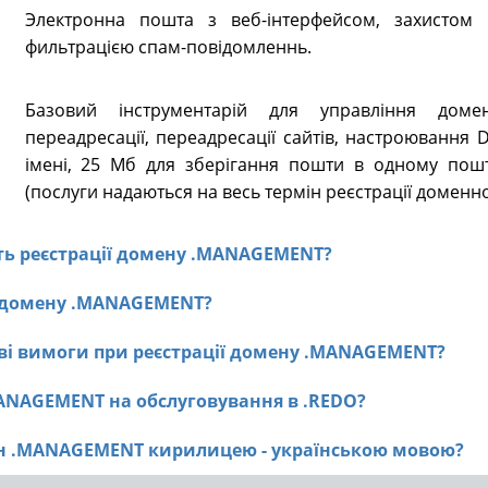
Электронна пошта з веб-інтерфейсом, захистом в
фильтрацією спам-повідомленнь.
Базовий інструментарій для управління доме
переадресації, переадресації сайтів, настроювання
імені, 25 Мб для зберігання пошти в одному пошт
(послуги надаються на весь термін реєстрації доменно
ість реєстрації домену .MANAGEMENT?
ії домену .MANAGEMENT?
ві вимоги при реєстрації домену .MANAGEMENT?
MANAGEMENT на обслуговування в .REDO?
мен .MANAGEMENT кирилицею - українською мовою?