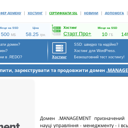
|
|
|
|
СФЕР ДОМЕНУ
ХОСТИНГ
СЕРТИФІКАТИ SSL
НОВИНИ
ДОПОМОГА
Хостинг
Місце на SSD
Ціна
Місце на SSD
Старт Про+
500
58.25
10
14
МБ
грн.
ГБ
вати домен?
SSD: швидко та надійно?
мен?
Хостинг для WordPress.
ени в .REDO?
Безкоштовний тест хостингу!
Хостинг
купити, зареєструвати та продовжити домен
.MANAG
Домен .MANAGEMENT призначений д
науці управління - менеджменту - і вс