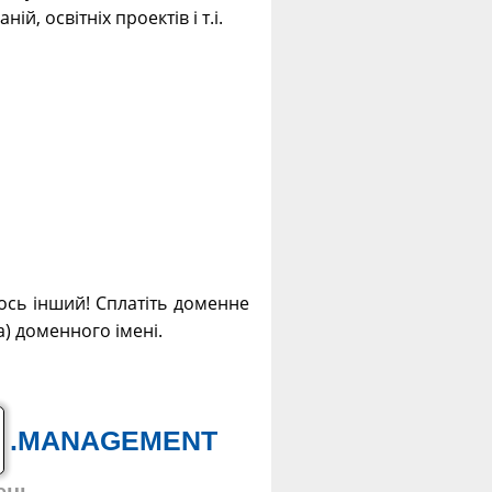
й, освітніх проектів і т.і.
ось інший! Сплатіть доменне
а) доменного імені.
.MANAGEMENT