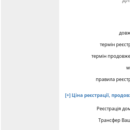
дл
довж
термін реєст
термін продовж
w
правила реєст
[+] Ціна реєстрації, про
Реєстрація до
Трансфер Ва