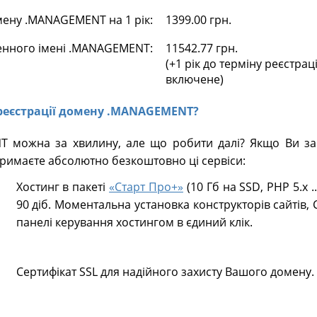
ену .MANAGEMENT на 1 рік:
1399.00 грн.
енного імені .MANAGEMENT:
11542.77 грн.
(+1 рік до терміну реєстрац
включене)
ь реєстрації домену .MANAGEMENT?
 можна за хвилину, але що робити далі? Якщо Ви зар
имаєте абсолютно безкоштовно ці сервіси:
Хостинг в пакеті
«Старт Про+»
(10 Гб на SSD, PHP 5.х .
90 діб. Моментальна установка конструкторів сайтів, 
панелі керування хостингом в єдиний клік.
Сертифікат SSL для надійного захисту Вашого домену.