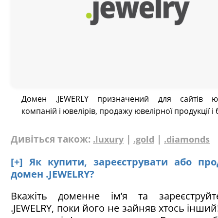
Домен .JEWERLY призначений для сайтів юв
компаній і ювелірів, продажу ювелірної продукції і б
Дивіться також:
|
|
.luxury
.gold
.diamonds
[+] Як купити, зареєструвати або пр
домен .JEWELRY?
Вкажіть доменне ім’я та зареєструй
.JEWELRY, поки його не зайняв хтось інший!