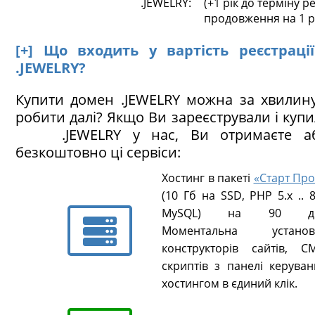
.JEWELRY:
(+1 рік до терміну ре
продовження на 1 р
[+] Що входить у вартість реєстраці
.JEWELRY?
Купити домен .JEWELRY можна за хвилин
робити далі? Якщо Ви зареєстрували і куп
.JEWELRY у нас, Ви отримаєте аб
безкоштовно ці сервіси:
Хостинг в пакеті
«Старт Про
(10 Гб на SSD, PHP 5.х .. 8
MySQL) на 90 ді
Моментальна установ
конструкторів сайтів, CM
скриптів з панелі керуван
хостингом в єдиний клік.