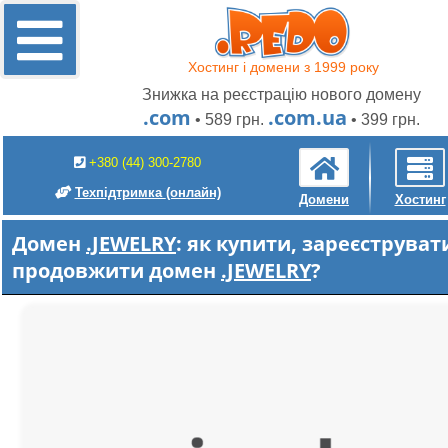
Хостинг і домени з 1999 року
Знижка на реєстрацію нового домену
.com
.com.ua
• 589 грн.
• 399 грн.
+380 (44) 300-2780
Техпідтримка
(онлайн)
Домени
Хостинг
Домен
.JEWELRY
: як купити, зареєструват
продовжити домен
.JEWELRY
?