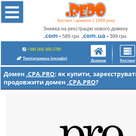
Хостинг і домени з 1999 року
Знижка на реєстрацію нового домену
.com
.com.ua
• 589 грн.
• 399 грн.
+380 (44) 300-2780
Техпідтримка
(онлайн)
Домени
Хостинг
Домен
.CPA.PRO
: як купити, зареєструват
продовжити домен
.CPA.PRO
?