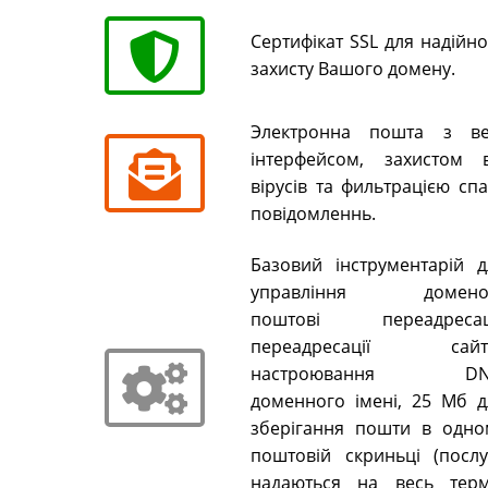
Сертифікат SSL для надійн
захисту Вашого домену.
Электронна пошта з ве
інтерфейсом, захистом в
вірусів та фильтрацією сп
повідомленнь.
Базовий інструментарій д
управління домено
поштові переадресаці
переадресації сайті
настроювання DN
доменного імені, 25 Мб д
зберігання пошти в одно
поштовій скриньці (послу
надаються на весь терм