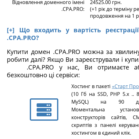
Відновлення доменного імені
24525.00 грн.
.CPA.PRO:
(+1 рік до терміну ре
продовження на 1 р
[+] Що входить у вартість реєстраці
.CPA.PRO?
Купити домен .CPA.PRO можна за хвилин
робити далі? Якщо Ви зареєстрували і куп
.CPA.PRO у нас, Ви отримаєте аб
безкоштовно ці сервіси:
Хостинг в пакеті
«Старт Про
(10 Гб на SSD, PHP 5.х .. 8
MySQL) на 90 ді
Моментальна установ
конструкторів сайтів, CM
скриптів з панелі керуван
хостингом в єдиний клік.