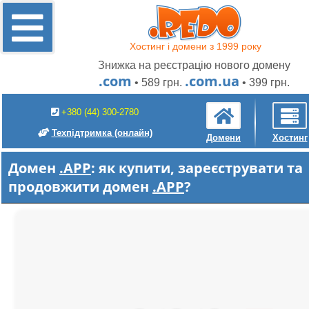
Хостинг і домени з 1999 року
Знижка на реєстрацію нового домену
.com
.com.ua
• 589 грн.
• 399 грн.
+380 (44) 300-2780
Техпідтримка
(онлайн)
Домени
Хостинг
Домен
.APP
: як купити, зареєструвати та
продовжити домен
.APP
?