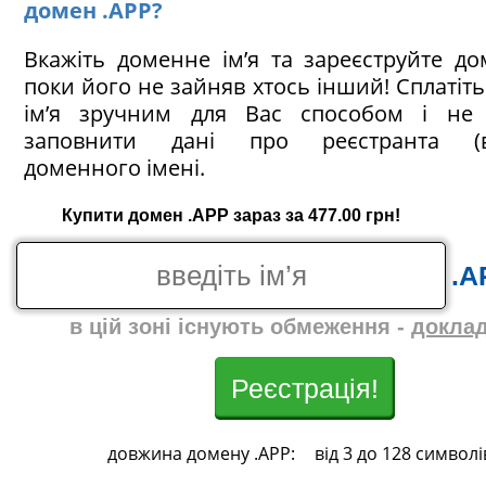
домен .APP?
Вкажіть доменне ім’я та зареєструйте до
поки його не зайняв хтось інший! Сплатіт
ім’я зручним для Вас способом і не 
заповнити дані про реєстранта (в
доменного імені.
Купити домен .APP зараз за 477.00 грн!
.A
в цій зоні існують обмеження -
докла
Реєстрація!
довжина домену .APP:
від 3 до 128 символі