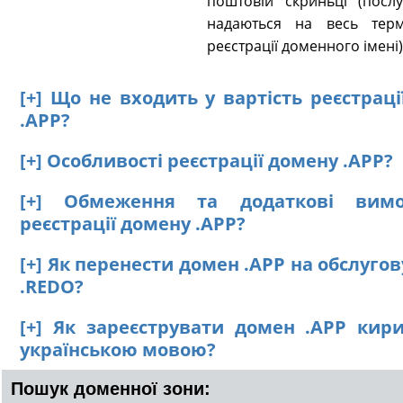
поштовій скриньці (послу
надаються на весь терм
реєстрації доменного імені)
[+] Що не входить у вартість реєстрац
.APP?
[+] Особливості реєстрації домену .APP?
[+] Обмеження та додаткові вим
реєстрації домену .APP?
[+] Як перенести домен .APP на обслуго
.REDO?
[+] Як зареєструвати домен .APP кир
українською мовою?
Пошук доменної зони: