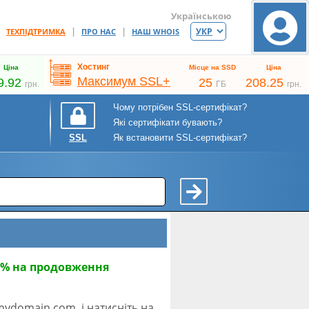
Українською
|
|
|
ТЕХПІДТРИМКА
ПРО НАС
НАШ WHOIS
Хостинг
Ціна
Місце на SSD
Ціна
Максимум SSL+
9.92
25
208.25
грн.
ГБ
грн.
Чому потрібен SSL-сертифікат?
Які сертифікати бувають?
Як встановити SSL-сертифікат?
SSL
5% на продовження
mydomain.com, і натисніть на