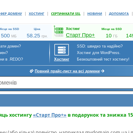
|
|
|
|
СФЕР ДОМЕНУ
ХОСТИНГ
СЕРТИФІКАТИ SSL
НОВИНИ
ДОПОМОГА
Хостинг
Місце на SSD
Ціна
Місце на SSD
Старт Про+
500
58.25
10
14
МБ
грн.
ГБ
вати домен?
SSD: швидко та надійно?
мен?
Хостинг для WordPress.
ени в .REDO?
Безкоштовний тест хостингу!
Хостинг
Повний прайс-лист на всі домени
сяць хостингу
«Старт Про+»
в подарунок та знижка 1
мену (або кілька) повністю, наприклад mydomain.com.ua і 