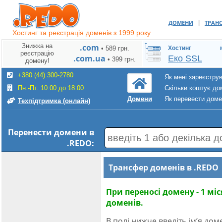
|
ДОМЕНИ
ТРАН
Хостинг та реєстрація доменів з 1999 року
Знижка на
.com
• 589 грн.
Хостинг
реєстрацію
.com.ua
Еко SSL
• 399 грн.
домену!
+380 (44) 300-2780
Як мені зареєстру
Пн.-Пт. 10:00 до 18:00
Скільки коштує до
Як перевести дом
Домени
Техпідтримка (онлайн)
Перенести домени
в
.REDO
:
Трансфер доменів в .REDO
При переносі домену - 1 мі
доменів.
В полі нижче введіть ім’я до