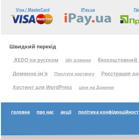
Visa / MasterCard
IPay.ua
Пр
Швидкий перехід
.REDO на русском
безкоштовний 
idn домени
Доменне ім'я
Реєстрация до
Послуги хостингу
Хостинг для WordPress
ціни на Домени
головна
про нас
акції
політика конфіденційност