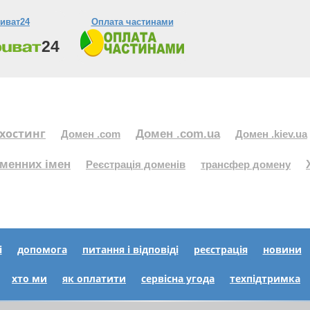
иват24
Оплата частинами
хостинг
Домен .com.ua
Домен .com
Домен .kiev.ua
менних імен
Реєстрація доменів
трансфер домену
і
допомога
питання і відповіді
реєстрація
новини
хто ми
як оплатити
сервісна угода
техпідтримка