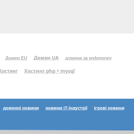
Домен UA
Домен EU
домени за webmoney
Хостинг php + mysql
Хостинг
доменні новини
новини IT-індустрії
ігрові новини