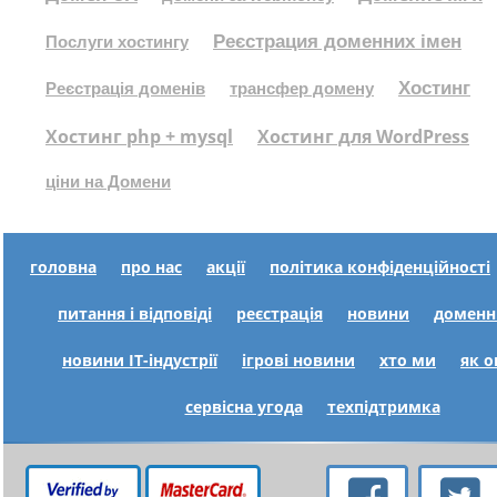
Реєстрация доменних імен
Послуги хостингу
Хостинг
Реєстрація доменів
трансфер домену
Хостинг php + mysql
Хостинг для WordPress
ціни на Домени
головна
про нас
акції
політика конфіденційності
питання і відповіді
реєстрація
новини
доменн
новини IT-індустрії
ігрові новини
хто ми
як 
сервісна угода
техпідтримка