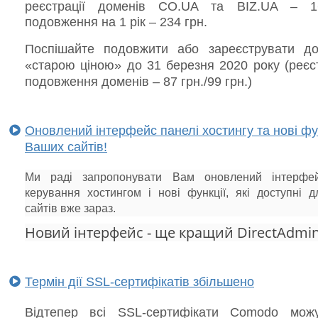
реєстрації доменів
CO.UA
та
BIZ.UA –
подовження на 1 р
ік – 234 грн.
Поспішайте подовжити або зареєструвати д
«старою ціною» до 31 березня 2020 року (реєс
подовження доменів – 87 грн./99 грн.)
Оновлений інтерфейс панелі хостингу та нові фу
Ваших сайтів!
Ми раді запропонувати Вам оновлений інтерфей
керування хостингом і нові функції, які доступні 
сайтів вже зараз.
Новий інтерфейс - ще кращий DirectAdmin
Термін дії SSL-сертифікатів збільшено
Відтепер всі SSL-сертифікати Comodo мож