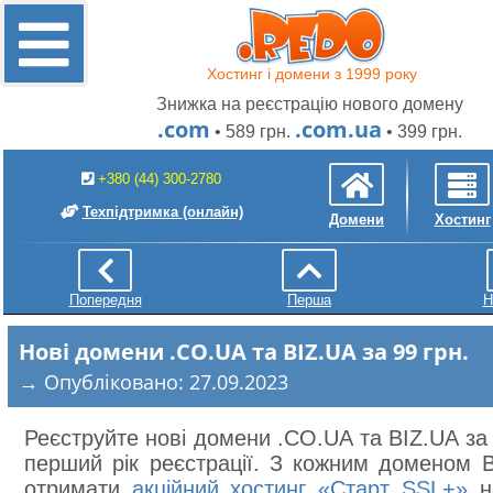
Хостинг і домени з 1999 року
Знижка на реєстрацію нового домену
.com
.com.ua
• 589 грн.
• 399 грн.
+380 (44) 300-2780
Техпідтримка
(онлайн)
Домени
Хостинг
Попередня
Перша
Н
Нові домени .CO.UA та BIZ.UA за 99 грн.
→ Опубліковано: 27.09.2023
Реєструйте нові домени .CO.UA та BIZ.UA за 
перший рік реєстрації. З кожним доменом 
отримати
акційний хостинг «Старт SSL+»
на