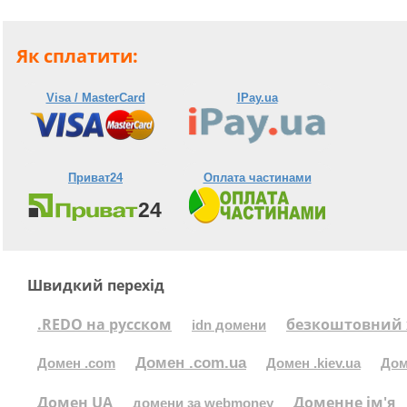
Як сплатити:
Visa / MasterCard
IPay.ua
Приват24
Оплата частинами
Швидкий перехід
.REDO на русском
безкоштовний 
idn домени
Домен .com.ua
Домен .com
Домен .kiev.ua
Дом
Домен UA
Доменне ім'я
домени за webmoney