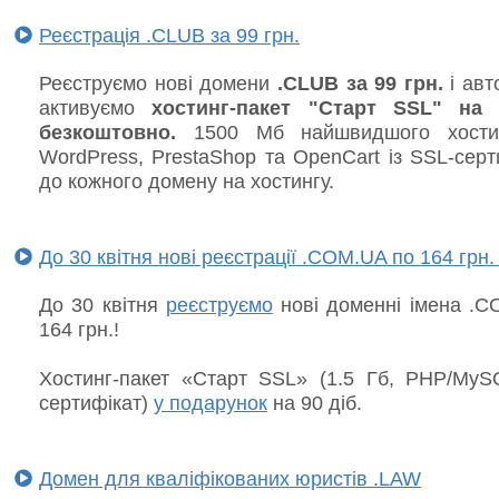
Реєстрація .CLUB за 99 грн.
Реєструємо нові домени
.CLUB за 99 грн.
і авт
активуємо
хостинг-пакет "Старт SSL" на 
безкоштовно.
1500 Мб найшвидшого хости
WordPress, PrestaShop та OpenCart із SSL-сер
до кожного домену на хостингу.
До 30 квітня нові реєстрації .COM.UA по 164 грн. 
До 30 квітня
реєструємо
нові доменні імена .C
164 грн.!
Хостинг-пакет «Старт SSL» (1.5 Гб, PHP/MyS
сертифікат)
у подарунок
на 90 діб.
Домен для кваліфікованих юристів .LAW