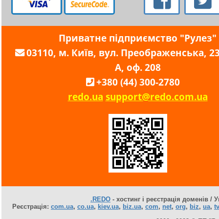
Приватне підприємство "Рулез"
03110, м. Київ, вул. Преображенська, 23,
А, оф. 208
+380 (44) 300-2780
redo.ua
support@redo.com.ua
.REDO
- хостинг і реєстрація доменів / У
Реєстрація:
com.ua
,
co.ua
,
kiev.ua
,
biz.ua
,
com
,
net
,
org
,
biz
,
ua
,
tv