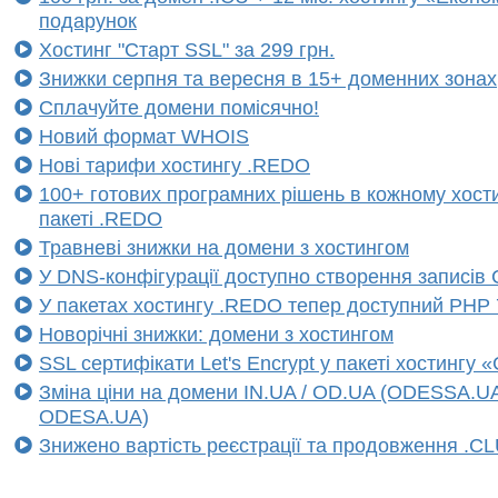
подарунок
Хостинг "Старт SSL" за 299 грн.
Знижки серпня та вересня в 15+ доменних зонах
Сплачуйте домени помісячно!
Новий формат WHOIS
Нові тарифи хостингу .REDO
100+ готових програмних рішень в кожному хост
пакеті .REDO
Травневі знижки на домени з хостингом
У DNS-конфігурації доступно створення записів
У пакетах хостингу .REDO тепер доступний PHP 
Новорічні знижки: домени з хостингом
SSL сертифікати Let's Encrypt у пакеті хостингу 
Зміна ціни на домени IN.UA / OD.UA (ODESSA.U
ODESA.UA)
Знижено вартість реєстрації та продовження .C