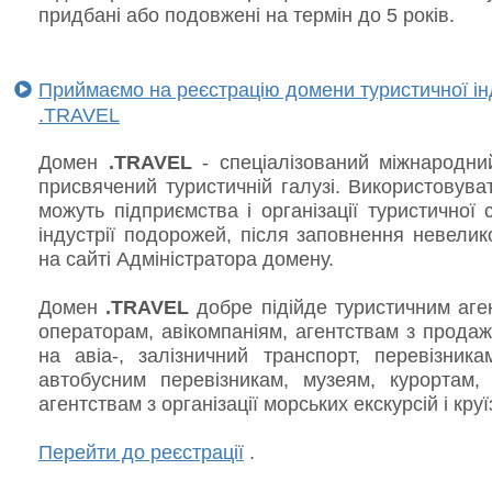
придбані або подовжені на термін до 5 років.
Приймаємо на реєстрацію домени туристичної інд
.TRAVEL
Домен
.TRAVEL
- спеціалізований міжнародни
присвячений туристичній галузі. Використовув
можуть підприємства і організації туристичної
індустрії подорожей, після заповнення невелик
на сайті Адміністратора домену.
Домен
.TRAVEL
добре підійде туристичним аге
операторам, авікомпаніям, агентствам з продаж
на авіа-, залізничний транспорт, перевізника
автобусним перевізникам, музеям, курортам, 
агентствам з організації морських екскурсій і круїз
Перейти до реєстрації
.