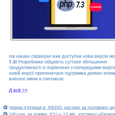
На наших серверах вже доступна нова версія м
7.3!
Розробники обіцяють суттєве збільшення
продуктивності в порівнянні з попередніми версі
новій версії припинилася підтримка деяких елеме
внесені зміни в синтаксис.
Д всё >>
Чорна п'ятниця в .REDO: хостинг за половину ці
100 грн. за домен .ICU + 12 міс. хостингу «Екон