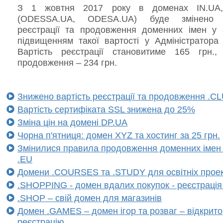
З 1 жовтня 2017 року в доменах IN.UA
(ODESSA.UA, ODESA.UA) буде змінено в
реєстрації та продовження доменних імен у з
підвищенням такої вартості у Адміністратора 
Вартість реєстрації становитиме 165 грн., 
продовження – 234 грн.
Знижено вартість реєстрації та продовження .C
Вартість сертифіката SSL знижена до 25%
Зміна цін на домені DP.UA
Чорна п'ятниця: домен XYZ та хостинг за 25 грн.
Змінилися правила продовження доменних імен 
.EU
Домени .COURSES та .STUDY для освітніх проек
.SHOPPING - домен вдалих покупок - реєстрація
.SHOP – свій домен для магазинів
Домен .GAMES – домен ігор та розваг – відкрито
реєстрацію