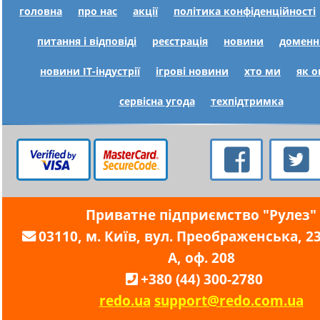
головна
про нас
акції
політика конфіденційності
питання і відповіді
реєстрація
новини
доменн
новини IT-індустрії
ігрові новини
хто ми
як 
сервісна угода
техпідтримка
Приватне підприємство "Рулез"
03110, м. Київ, вул. Преображенська, 23,
А, оф. 208
+380 (44) 300-2780
redo.ua
support@redo.com.ua