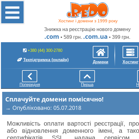
Хостинг і домени з 1999 року
Знижка на реєстрацію нового домену
.com
.com.ua
• 589 грн.
• 399 грн.
+380 (44) 300-2780
Техпідтримка
(онлайн)
Домени
Хостинг
Попередня
Перша
Н
Сплачуйте домени помісячно!
→ Опубліковано: 05.07.2018
Можливість оплати вартості реєстрації, пр
або відновлення доменного імені, а так
сертифікатів SSL, надана сервісом 