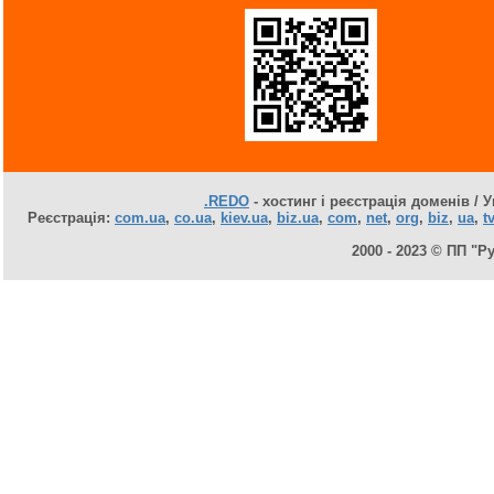
.REDO
- хостинг і реєстрація доменів / У
Реєстрація:
com.ua
,
co.ua
,
kiev.ua
,
biz.ua
,
com
,
net
,
org
,
biz
,
ua
,
tv
2000 - 2023 © ПП "Р