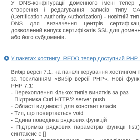
У DNS-конфігурації доменного імені тепер 
створення і редагування записів типу C
(Certification Authority Authorization) - новітній ти
DNS для визначення центрів сертифікаці
дозволений випуск сертифікатів SSL для доменн
або його субдоменів.
У пакетах хостингу .REDO тепер доступний PHP 
Вибір версії 7.1. на панелі керування хостингом 
за посиланням «Вибір версії PHP». Нові функц
PHP 7.1:
- Перехоплення кількох типів винятків за раз
- Підтримка Curl HTTP/2 server push
- Області видимості для констант класів
- Тип, що повертається void
- Єдина поведінка рядкових функцій
- Підтримка рядкових параметрів функції list(
синтаксис c []