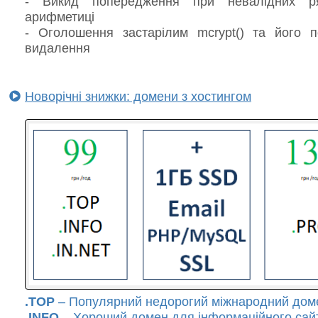
- Викид попередження при невалідних р
арифметиці
- Оголошення застарілим mcrypt() та його 
видалення
Новорічні знижки: домени з хостингом
.TOP
– Популярний недорогий міжнародний дом
.INFO
– Хороший домен для інформаційного сайт