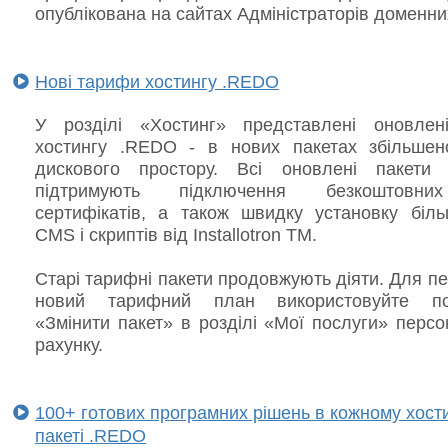
опублікована на сайтах Адміністраторів доменни
Нові тарифи хостингу .REDO
У розділі «Хостинг» представлені оновлен
хостингу .REDO - в нових пакетах збільшен
дискового простору. Всі оновлені пакети 
підтримують підключення безкоштовн
сертифікатів, а також швидку установку біль
CMS і скриптів від Installotron TM.
Старі тарифні пакети продовжують діяти. Для п
новий тарифний план використовуйте по
«Змінити пакет» в розділі «Мої послуги» перс
рахунку.
100+ готових програмних рішень в кожному хост
пакеті .REDO