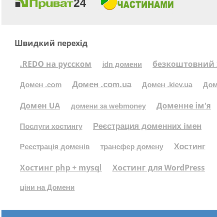
Швидкий перехід
.REDO на русском
безкоштовний 
idn домени
Домен .com.ua
Домен .com
Домен .kiev.ua
Дом
Домен UA
Доменне ім'я
домени за webmoney
Реєстрация доменних імен
Послуги хостингу
Хостинг
Реєстрація доменів
трансфер домену
Хостинг php + mysql
Хостинг для WordPress
ціни на Домени