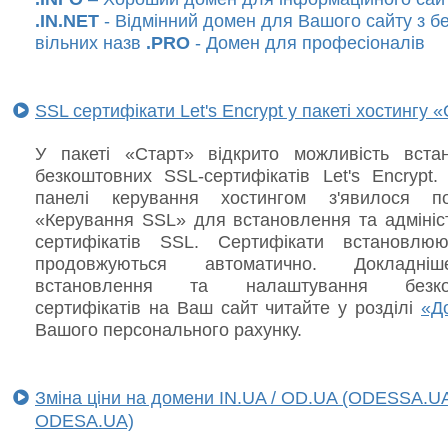
.IN.NET
- Відмінний домен для Вашого сайту з б
вільних назв
.PRO
- Домен для професіоналів
SSL сертифікати Let's Encrypt у пакеті хостингу 
У пакеті «Старт» відкрито можливість вста
безкоштовних SSL-сертифікатів Let's Encrypt.
панелі керування хостингом з'явилося по
«Керування SSL» для встановлення та адмініс
сертифікатів SSL. Сертифікати встановлю
продовжуються автоматично. Докладн
встановлення та налаштування безко
сертифікатів на Ваш сайт читайте у розділі
«Д
Вашого персонального рахунку.
Зміна ціни на домени IN.UA / OD.UA (ODESSA.U
ODESA.UA)