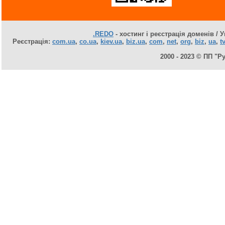
.REDO
- хостинг і реєстрація доменів / У
Реєстрація:
com.ua
,
co.ua
,
kiev.ua
,
biz.ua
,
com
,
net
,
org
,
biz
,
ua
,
tv
2000 - 2023 © ПП "Р