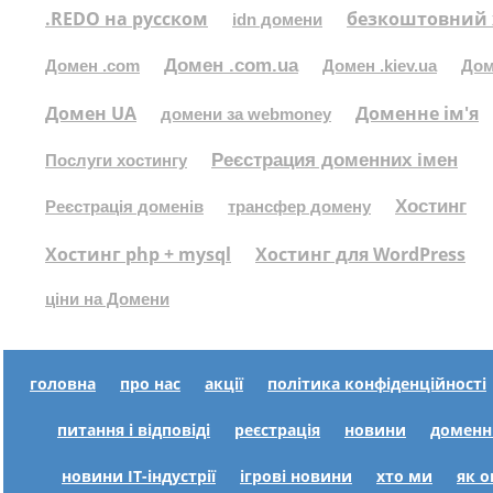
.REDO на русском
безкоштовний 
idn домени
Домен .com.ua
Домен .com
Домен .kiev.ua
Дом
Домен UA
Доменне ім'я
домени за webmoney
Реєстрация доменних імен
Послуги хостингу
Хостинг
Реєстрація доменів
трансфер домену
Хостинг php + mysql
Хостинг для WordPress
ціни на Домени
головна
про нас
акції
політика конфіденційності
питання і відповіді
реєстрація
новини
доменн
новини IT-індустрії
ігрові новини
хто ми
як 