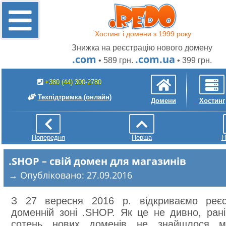
Хостинг і домени з 1999 року
Знижка на реєстрацію нового домену
.com
.com.ua
• 589 грн.
• 399 грн.
+380 (44) 300-2780
Техпідтримка
(онлайн)
Домени
Хостинг
Попередня
Перша
Н
.SHOP – свій домен для магазинів
→ Опубліковано: 27.09.2016
З 27 вересня 2016 р. відкриваємо реєс
доменній зоні .SHOP. Як це не дивно, ран
сотень нових доменів не знайшлося м