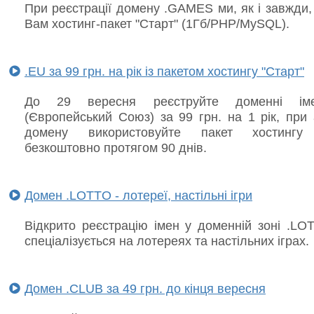
При реєстрації домену .GAMES ми, як і завжди
Вам хостинг-пакет "Старт" (1Гб/PHP/MySQL).
.EU за 99 грн. на рік із пакетом хостингу "Старт"
До 29 вересня реєструйте доменні і
(Європейський Союз) за 99 грн. на 1 рік, при 
домену використовуйте пакет хостингу 
безкоштовно протягом 90 днів.
Домен .LOTTO - лотереї, настільні ігри
Відкрито реєстрацію імен у доменній зоні .LO
спеціалізується на лотереях та настільних іграх.
Домен .CLUB за 49 грн. до кінця вересня