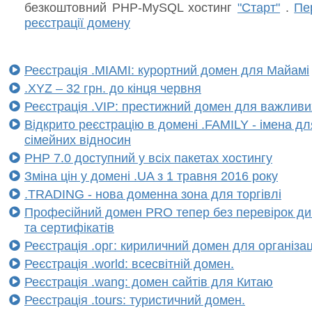
безкоштовний PHP-MySQL хостинг
"Старт"
.
Пе
реєстрації домену
Реєстрація .MIAMI: курортний домен для Майамі
.XYZ – 32 грн. до кінця червня
Реєстрація .VIP: престижний домен для важливи
Відкрито реєстрацію в домені .FAMILY - імена для
сімейних відносин
PHP 7.0 доступний у всіх пакетах хостингу
Зміна цін у домені .UA з 1 травня 2016 року
.TRADING - нова доменна зона для торгівлі
Професійний домен PRO тепер без перевірок ди
та сертифікатів
Реєстрація .орг: кириличний домен для організац
Реєстрація .world: всесвітній домен.
Реєстрація .wang: домен сайтів для Китаю
Реєстрація .tours: туристичний домен.