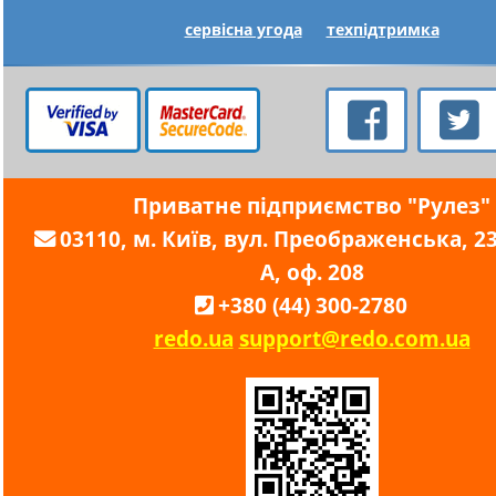
сервісна угода
техпідтримка
Приватне підприємство "Рулез"
03110, м. Київ, вул. Преображенська, 23,
А, оф. 208
+380 (44) 300-2780
redo.ua
support@redo.com.ua