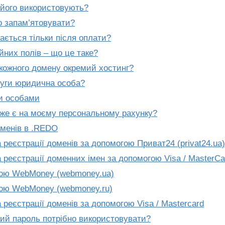
 його використовують?
го запам’ятовувати?
ається тільки після оплати?
йних полів – що це таке?
 кожного домену окремий хостинг?
луги юридична особа?
и особами
 вже є на моєму персональному рахунку?
оменів в .REDO
 реєстрації доменів за допомогою Приват24 (privat24.ua
 реєстрації доменних імен за допомогою Visa / MasterCa
гою WebMoney (webmoney.ua)
гою WebMoney (webmoney.ru)
 реєстрації доменів за допомогою Visa / Mastercard
кий пароль потрібно використовувати?