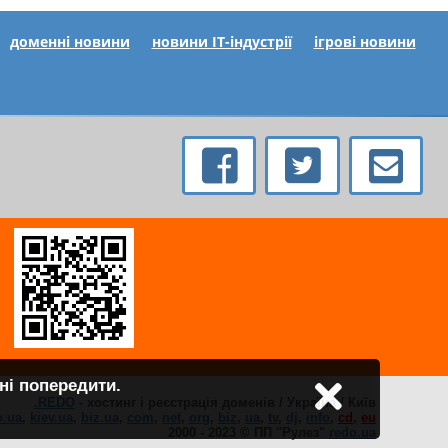
доменні новини
новини IT-індустрії
ігрові новини
ні попередити.
.REDO
- хостинг і реєстрація доменів / Україна / Київ
o.ua
,
kiev.ua
,
biz.ua
,
com
,
net
,
org
,
biz
,
ua
,
tv
,
dj
,
info
,
cd
,
eu
2000 - 2023 © ПП "Рулез"
redo.ua