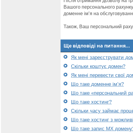
Після отримання дозволу на тр
Вашого персонального рахунку
доменне ім’я на обслуговуванн
Також, Ваш персональний рахун
Ще відповіді на питання...
Як мені зареєструвати до
Скільки коштує домен?
Як мені перевести свої д
Що таке доменне ім’я?
Що таке «персональний ра
Що таке хостинг?
Скільки часу займає проц
Що таке хостинг з можлив
Що таке запис MX домену