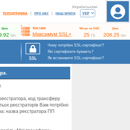
Українською
|
|
|
ТЕХПІДТРИМКА
ПРО НАС
НАШ WHOIS
Хостинг
Ціна
Місце на SSD
Ціна
Максимум SSL+
9.92
25
208.25
грн.
ГБ
грн.
Чому потрібен SSL-сертифікат?
Які сертифікати бувають?
Як встановити SSL-сертифікат?
SSL
ра.
.
реєстратора, код трансферу
тьох реєстраторів Вам потрібно
ора: назва реєстратора ПП