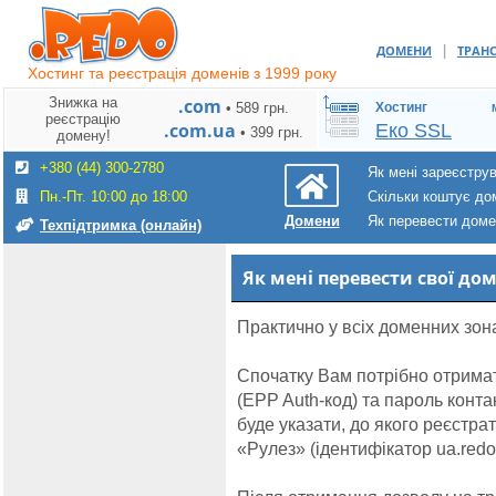
|
ДОМЕНИ
ТРАН
Хостинг та реєстрація доменів з 1999 року
Знижка на
.com
• 589 грн.
Хостинг
реєстрацію
.com.ua
Еко SSL
• 399 грн.
домену!
+380 (44) 300-2780
Як мені зареєстру
Пн.-Пт. 10:00 до 18:00
Скільки коштує до
Як перевести дом
Домени
Техпідтримка (онлайн)
Як мені перевести свої до
Практично у всіх доменних зон
Спочатку Вам потрібно отримат
(EPP Auth-код) та пароль конт
буде указати, до якого реєстр
«Рулез» (ідентифікатор ua.redo