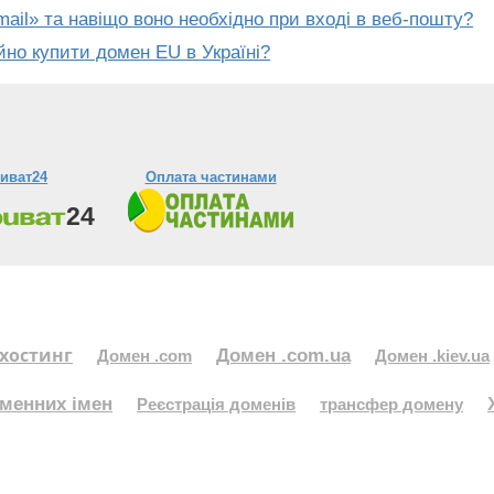
ail» та навіщо воно необхідно при вході в веб-пошту?
йно купити домен EU в Україні?
иват24
Оплата частинами
хостинг
Домен .com.ua
Домен .com
Домен .kiev.ua
менних імен
Реєстрація доменів
трансфер домену