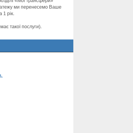
розділі «Мої трансфери»
латежу ми перенесемо Ваше
 1 рік.
ає такої послуги).
а.