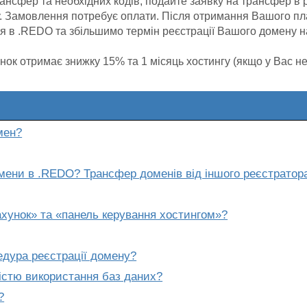
ансфер та необхідних кодів, подайте заявку на трансфер в 
. Замовлення потребує оплати. Після отримання Вашого п
я в .REDO та збільшимо термін реєстрації Вашого домену на
ок отримає знижку 15% та 1 місяць хостингу (якщо у Вас нем
мен?
омени в .REDO? Трансфер доменів від іншого реєстратор
хунок» та «панель керування хостингом»?
едура реєстрації домену?
істю використання баз даних?
?