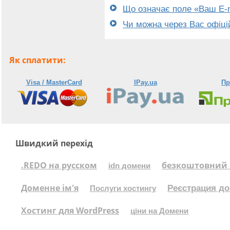
Що означає поле «Ваш E-m
Чи можна через Вас офіці
Як сплатити:
Visa / MasterCard
IPay.ua
Пр
Швидкий перехід
.REDO на русском
безкоштовний 
idn домени
Доменне ім'я
Реєстрация до
Послуги хостингу
Хостинг для WordPress
ціни на Домени