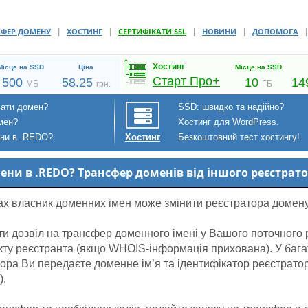
|
|
|
|
СФЕР ДОМЕНУ
ХОСТИНГ
СЕРТИФІКАТИ SSL
НОВИНИ
ДОПОМОГА
Хостинг
Місце на SSD
Ціна
Місце на SSD
Старт Про+
500
58.25
10
14
МБ
грн.
ГБ
вати домен?
SSD: швидко та надійно?
мен?
Хостинг для WordPress.
ени в .REDO?
Безкоштовний тест хостингу!
Хостинг
мени в .REDO? Трансфер доменів від іншого реєстрато
ах власник доменних імен може змінити реєстратора домену
и дозвіл на трансфер доменного імені у Вашого поточного 
акту реєстранта (якщо WHOIS-інформація прихована). У бага
атора Ви передаєте доменне ім’я та ідентифікатор реєстрат
).