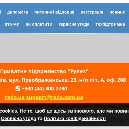
і
допомога
питання і відповіді
реєстрація
новини
хто ми
як оплатити
сервісна угода
техпідтримка
Приватне підприємство "Рулез"
їв, вул. Преображенська, 23, н/п літ. А, оф. 208
+380 (44) 300-2780
redo.ua
support@redo.com.ua
cоokies. Не те, щоб це щось змінювало, але ми повин
та
Сервісна угода
Політика конфіденційності
Реєстрація:
com.ua
,
c