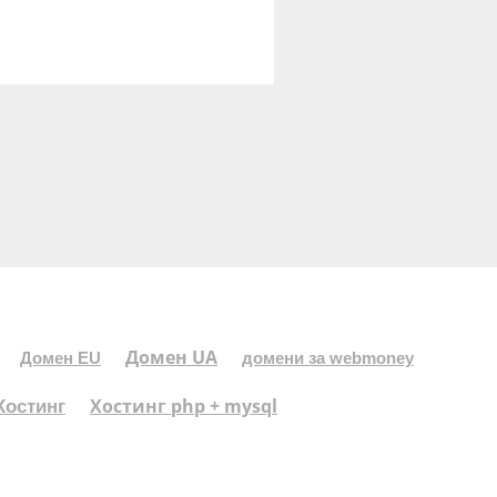
Домен UA
Домен EU
домени за webmoney
Хостинг php + mysql
Хостинг