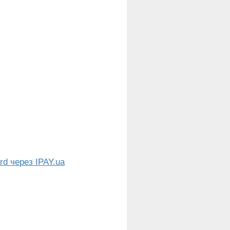
)
rd через IPAY.ua