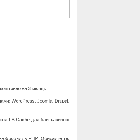
оштовно на 3 місяці.
ами: WordPress, Joomla, Drupal,
ання
LS Cache
для блискавичної
в-обробників PHP. Обирайте те,