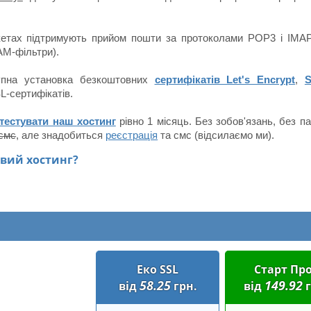
акетах підтримують прийом пошти за протоколами POP3 і IMAP
АМ-фільтри).
тупна установка безкоштовних
сертифікатів Let's Encrypt
,
S
SL-сертифікатів.
тестувати наш хостинг
рівно 1 місяць. Без зобов'язань, без па
 смс
, але знадобиться
реєстрація
та смс (відсилаємо ми).
евий хостинг?
Еко SSL
Старт Пр
58.25
149.92
від
грн.
від
г