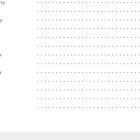
ету
ту
и
з