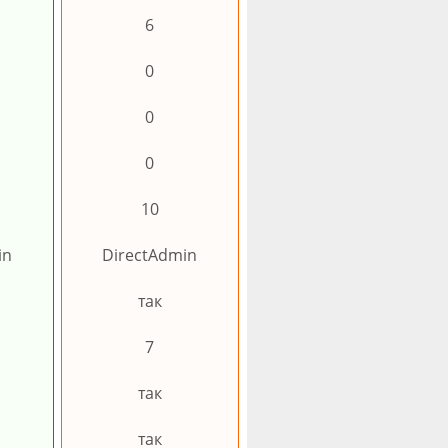
6
0
0
0
10
in
DirectAdmin
так
7
так
так