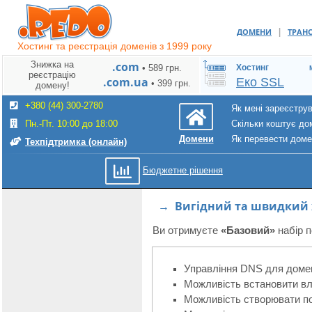
|
ДОМЕНИ
ТРАН
Хостинг та реєстрація доменів з 1999 року
Знижка на
.com
• 589 грн.
Хостинг
реєстрацію
.com.ua
Еко SSL
• 399 грн.
домену!
+380 (44) 300-2780
Як мені зареєстру
Пн.-Пт. 10:00 до 18:00
Скільки коштує до
Як перевести дом
Домени
Техпідтримка (онлайн)
Бюджетне рішення
→ Вигідний та швидкий х
Ви отримуєте
«Базовий»
набір п
Управління DNS для доме
Можливість встановити вл
Можливість створювати по