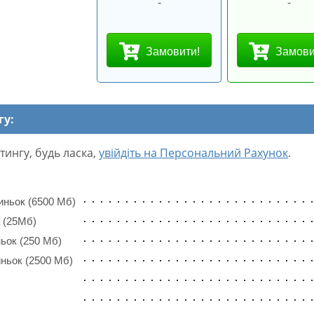
-
-
Замовити!
Замови
гу:
тингу, будь ласка,
увійдіть на Персональний Рахунок
.
иньок (6500 Мб)
 (25Мб)
ьок (250 Мб)
ньок (2500 Мб)