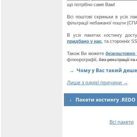
що потрібно саме Вам!
Всі поштові скриньки в усіх п
фільтрації небажаної пошти (СП
В усіх пакетах хостингу дос
придбано у нас
, та сторонніх S
Також Ви можете
безкоштовно 
флюорографії,
без реєстрації та
→
Чому у Вас такий деш
Лише з однієї причини →
↓ Пакети хостингу .REDO
Всі пакети