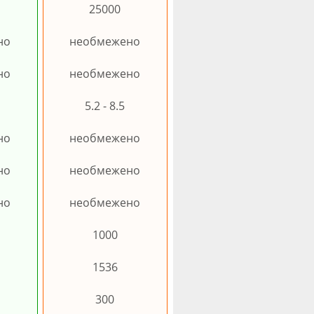
25000
но
необмежено
но
необмежено
5.2 - 8.5
но
необмежено
но
необмежено
но
необмежено
1000
1536
300