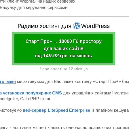
ти клієнт Webmail на наших серверах
Рахунку для керування сервісами
Радимо хостинг для
WordPress
Старт Про+ → 10000 Гб простору
для ваших сайтів
149.92
від
грн. на місяць
* при оплаті за 12 місяців
го імені
ми активуємо для Вас пакет хостингу «Старт Про+» безк
а установка популярних CMS
для управління сайтами і магазин
deIgniter, CakePHP і інші.
ористовуємо
веб-сервер LiteSpeed Enterprise
із плагіном кешув
тингу
- доступне місце і кількість одночасно працюючих процесі