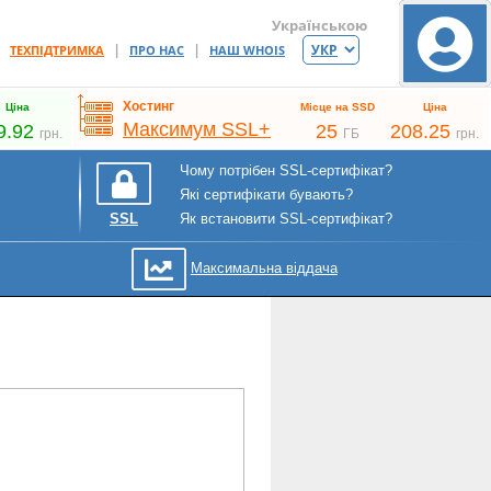
Українською
|
|
|
ТЕХПІДТРИМКА
ПРО НАС
НАШ WHOIS
Хостинг
Ціна
Місце на SSD
Ціна
Максимум SSL+
9.92
25
208.25
грн.
ГБ
грн.
Чому потрібен SSL-сертифікат?
Які сертифікати бувають?
Як встановити SSL-сертифікат?
SSL
Максимальна віддача