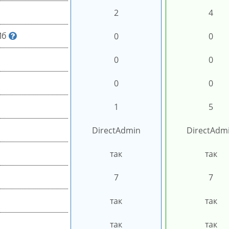
2
4
Мб
0
0
0
0
0
0
1
5
DirectAdmin
DirectAdm
так
так
7
7
так
так
так
так