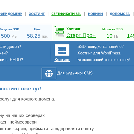
|
|
|
|
СФЕР ДОМЕНУ
ХОСТИНГ
СЕРТИФІКАТИ SSL
НОВИНИ
ДОПОМОГА
Хостинг
Місце на SSD
Ціна
Місце на SSD
Старт Про+
500
58.25
10
14
МБ
грн.
ГБ
вати домен?
SSD: швидко та надійно?
мен?
Хостинг для WordPress.
ени в .REDO?
Безкоштовний тест хостингу!
Хостинг
Для будь-якої CMS
остинг вже тут!
ослуг для кожного домена.
ну на наших серверах
асні неймсервери
штові скрині, приймати та відправляти пошту