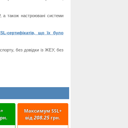
, а також настроювані системи
SL-сертифікатів, що їх було
спорту, без довідки із ЖЕУ, без
о+
Максимум SSL+
208.25
рн.
від
грн.