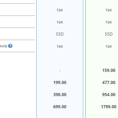
так
так
так
так
SSD
SSD
инів
так
так
-
159.00
199.00
477.00
398.00
954.00
699.00
1799.00