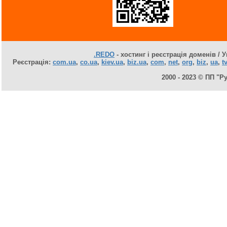
.REDO
- хостинг і реєстрація доменів / У
Реєстрація:
com.ua
,
co.ua
,
kiev.ua
,
biz.ua
,
com
,
net
,
org
,
biz
,
ua
,
tv
2000 - 2023 © ПП "Р