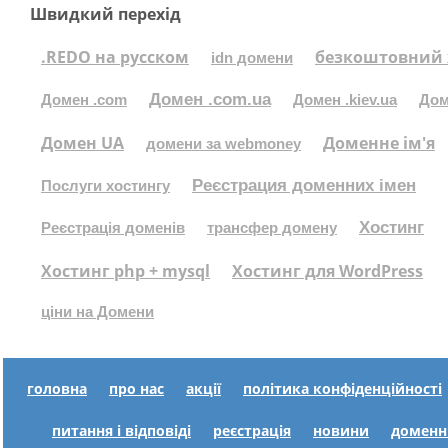
Швидкий перехід
.REDO на русском
безкоштовний 
idn домени
Домен .com.ua
Домен .com
Домен .kiev.ua
Дом
Домен UA
Доменне ім'я
домени за webmoney
Реєстрация доменних імен
Послуги хостингу
Хостинг
Реєстрація доменів
трансфер домену
Хостинг php + mysql
Хостинг для WordPress
ціни на Домени
головна
про нас
акції
політика конфіденційності
питання і відповіді
реєстрація
новини
доменн