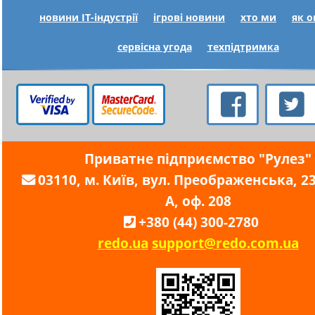
новини IT-індустрії
ігрові новини
хто ми
як 
сервісна угода
техпідтримка
Приватне підприємство "Рулез"
03110, м. Київ, вул. Преображенська, 23,
А, оф. 208
+380 (44) 300-2780
redo.ua
support@redo.com.ua