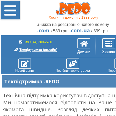
Хостинг і домени з 1999 року
Знижка на реєстрацію нового домену
.com
.com.ua
• 589 грн.
• 399 грн.
+380 (44) 300-2780
Техпідтримка
(онлайн)
Домени
Хостинг
Новий запит
Посібник користувача
Пере
Техпідтримка .REDO
Технічна підтримка користувачів доступна ц
Ми намагатимемося відповісти на Ваше 
якомога швидше. Розгляд деяких пит