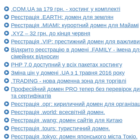
.COM.UA за 179 грн. - хостинг у комплекті
Реєстрація .EARTH: домен для землян
Реєстрація .MIAMI: курортний домен для Майамі
.XYZ – 32 грн. до кінця червня
Реєстрація .VIP: престижний домен для важливи
Відкрито реєстрацію в домені .FAMILY - імена для
сімейних відносин
PHP 7.0 доступний у всіх пакетах хостингу
Зміна цін у домені .UA з 1 травня 2016 року
.TRADING - нова доменна зона для торгівлі
Професійний домен PRO тепер без перевірок ди
та сертифікатів
Реєстрація .орг: кириличний домен для організац
Реєстрація .world: всесвітній домен.
Реєстрація .wang: домен сайтів для Китаю
Реєстрація .tours: туристичний домен.
Реєстрація .tokyo: домен японського міста Токіо.