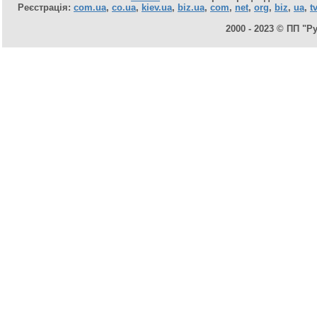
Реєстрація:
com.ua
,
co.ua
,
kiev.ua
,
biz.ua
,
com
,
net
,
org
,
biz
,
ua
,
tv
2000 - 2023 © ПП "Р