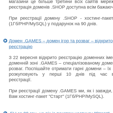
магазини це більше третини всіх сайтів мереж
реєстрація доменів .SHOP доступна всім бажаю
При реєстрації домену .SHOP - хостинг-пакет
(1Гб/PHP/MySQL) у подарунок на 90 днів.
Домен .GAMES – домен ігор та розваг – відкрито
реєстрацію
З 22 вересня відкрито реєстрацію доменних іме
доменній зоні .GAMES – спеціалізованому домен
розваг. Поспішайте отримати гарні домени – їх
розкуповують у перші 10 днів під час ві
реєстрації.
При реєстрації домену .GAMES ми, як і завжди
Вам хостинг-пакет "Старт" (1Гб/PHP/MySQL).