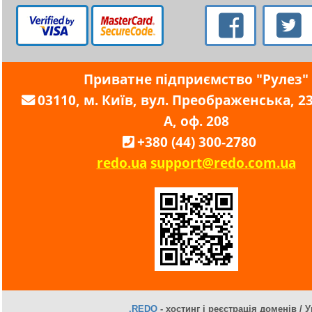
Приватне підприємство "Рулез"
03110, м. Київ, вул. Преображенська, 23,
А, оф. 208
+380 (44) 300-2780
redo.ua
support@redo.com.ua
.REDO
- хостинг і реєстрація доменів / У