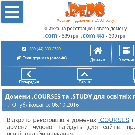
Хостинг і домени з 1999 року
Знижка на реєстрацію нового домену
.com
.com.ua
• 589 грн.
• 399 грн.
+380 (44) 300-2780
Техпідтримка
(онлайн)
Домени
Хостинг
Попередня
Перша
Н
Домени .COURSES та .STUDY для освітніх 
→ Опубліковано: 06.10.2016
Відкрито реєстрацію в доменах
.COURSES
домени чудово підійдуть для сайтів, пр
освіті, онлайн навчання.