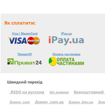
Як сплатити:
Visa / MasterCard
IPay.ua
Приват24
Оплата частинами
Швидкий перехід
.REDO на русском
безкоштовний 
idn домени
Домен .com.ua
Домен .com
Домен .kiev.ua
Дом