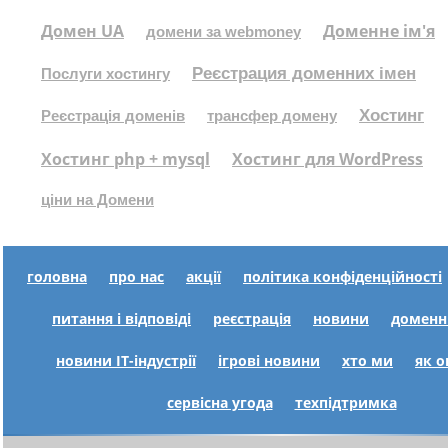
Домен UA
Доменне ім'я
домени за webmoney
Реєстрация доменних імен
Послуги хостингу
Хостинг
Реєстрація доменів
трансфер домену
Хостинг php + mysql
Хостинг для WordPress
ціни на Домени
головна
про нас
акції
політика конфіденційності
питання і відповіді
реєстрація
новини
доменн
новини IT-індустрії
ігрові новини
хто ми
як 
сервісна угода
техпідтримка