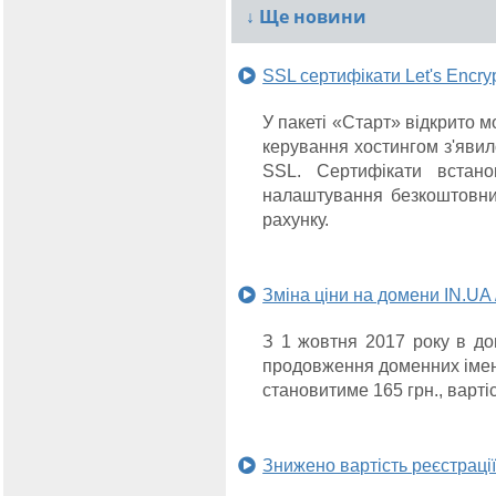
↓
Ще новини
SSL сертифікати Let's Encryp
У пакеті «Старт» відкрито м
керування хостингом з'яви
SSL. Сертифікати встан
налаштування безкоштовни
рахунку.
Зміна ціни на домени IN.U
З 1 жовтня 2017 року в до
продовження доменних імен у
становитиме 165 грн., варті
Знижено вартість реєстраці