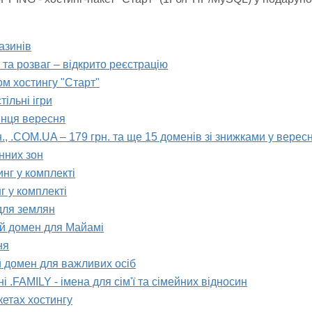
азинів
та розваг – відкрито реєстрацію
том хостингу "Старт"
ільні ігри
кінця вересня
н., .COM.UA – 179 грн. та ще 15 доменів зі знижками у вересн
нних зон
инг у комплекті
г у комплекті
для землян
ий домен для Майамі
ня
й домен для важливих осіб
і .FAMILY - імена для сім'ї та сімейних відносин
кетах хостингу