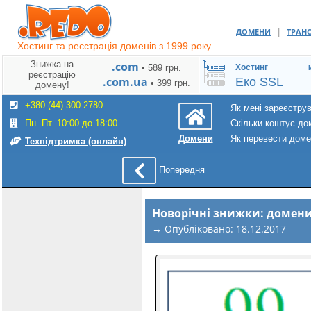
|
ДОМЕНИ
ТРАН
Хостинг та реєстрація доменів з 1999 року
Знижка на
.com
• 589 грн.
Хостинг
реєстрацію
.com.ua
Еко SSL
• 399 грн.
домену!
+380 (44) 300-2780
Як мені зареєстру
Пн.-Пт. 10:00 до 18:00
Скільки коштує до
Як перевести дом
Домени
Техпідтримка (онлайн)
Попередня
Новорічні знижки: домени
→ Опубліковано: 18.12.2017