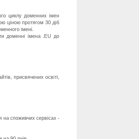
ого циклу доменних імен
ою ціною протягом 30 діб
менного імені.
ти доменні імена .EU до
йтів, присвячених освіті,
я на споживчих сервісах -
 на 90 днів.