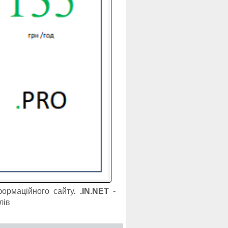
ормаційного сайту.
.IN.NET
-
лів