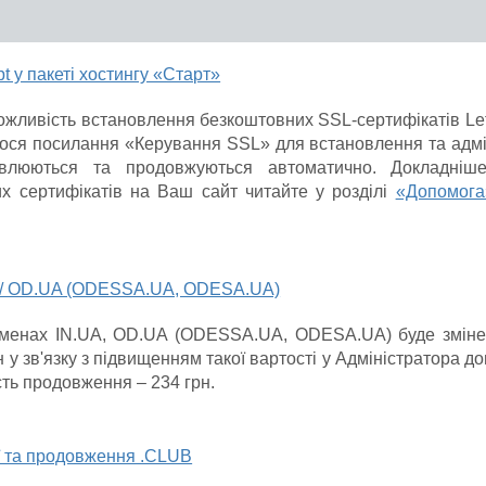
t у пакеті хостингу «Старт»
ожливість встановлення безкоштовних SSL-сертифікатів Let'
лося посилання «Керування SSL» для встановлення та адмі
овлюються та продовжуються автоматично. Докладніш
х сертифікатів на Ваш сайт читайте у розділі
«Допомога
A / OD.UA (ODESSA.UA, ODESA.UA)
менах IN.UA, OD.UA (ODESSA.UA, ODESA.UA) буде змінено
 зв'язку з підвищенням такої вартості у Адміністратора дом
сть продовження – 234 грн.
ї та продовження .CLUB