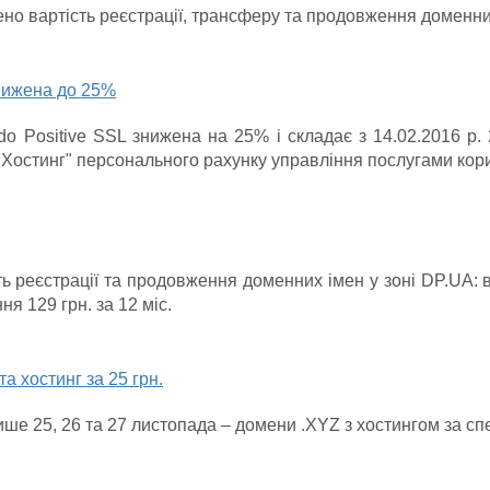
ено вартість реєстрації, трансферу та продовження доменн
знижена до 25%
o Positive SSL знижена на 25% і складає з 14.02.2016 р. 
 "Хостинг" персонального рахунку управління послугами кори
ть реєстрації та продовження доменних імен у зоні DP.UA: в
ня 129 грн. за 12 міс.
а хостинг за 25 грн.
лише 25, 26 та 27 листопада – домени .XYZ з хостингом за сп