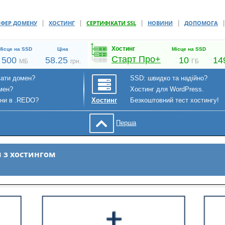
|
|
|
|
СФЕР ДОМЕНУ
ХОСТИНГ
СЕРТИФІКАТИ SSL
НОВИНИ
ДОПОМОГА
Хостинг
Місце на SSD
Ціна
Місце на SSD
Старт Про+
500
58.25
10
14
МБ
грн.
ГБ
вати домен?
SSD: швидко та надійно?
мен?
Хостинг для WordPress.
ени в .REDO?
Безкоштовний тест хостингу!
Хостинг
Перша
 з хостингом