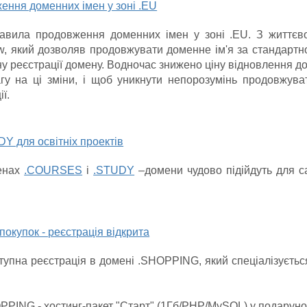
ення доменних імен у зоні .EU
равила продовження доменних імен у зоні .EU. З життєв
w, який дозволяв продовжувати доменне ім'я за стандартн
ну реєстрації домену. Водночас знижено ціну відновлення до
у на ці зміни, і щоб уникнути непорозумінь продовжува
ї.
 для освітніх проектів
менах
.COURSES
і
.STUDY
–домени чудово підійдуть для са
окупок - реєстрація відкрита
тупна реєстрація в домені .SHOPPING, який спеціалізуєтьс
PPING - хостинг-пакет "Старт" (1Гб/PHP/MySQL) у подарунок