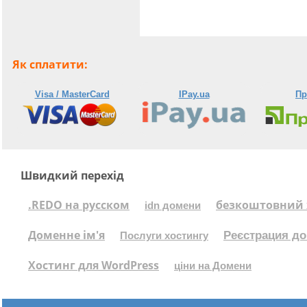
Як сплатити:
Visa / MasterCard
IPay.ua
Пр
Швидкий перехід
.REDO на русском
безкоштовний 
idn домени
Доменне ім'я
Реєстрация до
Послуги хостингу
Хостинг для WordPress
ціни на Домени