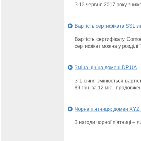
З 13 червня 2017 року зниж
Вартість сертифіката SSL 
Вартість сертифікату Comod
сертифікат можна у розділі
Зміна цін на домені DP.UA
З 1 січня змінюється вартіс
89 грн. за 12 міс., продовжен
Чорна п'ятниця: домен XYZ т
З нагоди чорної п'ятниці – 