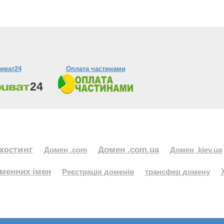
иват24
Оплата частинами
хостинг
Домен .com.ua
Домен .com
Домен .kiev.ua
менних імен
Реєстрація доменів
трансфер домену