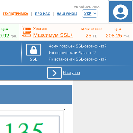
Українською
|
|
|
ТЕХПІДТРИМКА
ПРО НАС
НАШ WHOIS
Хостинг
Ціна
Місце на SSD
Ціна
Максимум SSL+
9.92
25
208.25
грн.
ГБ
грн.
Чому потрібен SSL-сертифікат?
Які сертифікати бувають?
Як встановити SSL-сертифікат?
SSL
Наступна