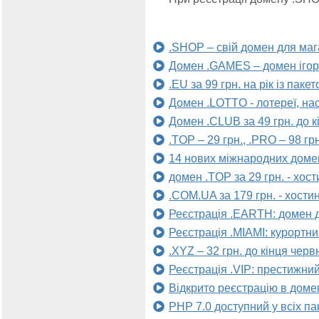
.SHOP – свій домен для маг
Домен .GAMES – домен ігор 
.EU за 99 грн. на рік із паке
Домен .LOTTO - лотереї, наст
Домен .CLUB за 49 грн. до 
.TOP – 29 грн., .PRO – 98 гр
14 нових міжнародних доме
домен .TOP за 29 грн. - хост
.COM.UA за 179 грн. - хостин
Реєстрація .EARTH: домен 
Реєстрація .MIAMI: курортн
.XYZ – 32 грн. до кінця черв
Реєстрація .VIP: престижни
Відкрито реєстрацію в домен
PHP 7.0 доступний у всіх па