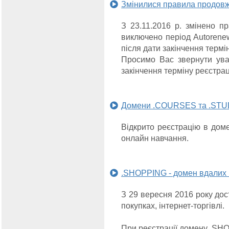
Змінилися правила продовж
З 23.11.2016 р. змінено п
виключено період Autorene
після дати закінчення термі
Просимо Вас звернути уваг
закінчення терміну реєстраці
Домени .COURSES та .STUDY
Відкрито реєстрацію в до
онлайн навчання.
.SHOPPING - домен вдалих п
З 29 вересня 2016 року дос
покупках, інтернет-торгівлі.
При реєстрації домену .SHO