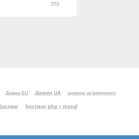
>>>
Домен UA
Домен EU
домени за webmoney
Хостинг php + mysql
Хостинг