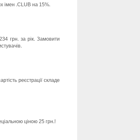
их імен .CLUB на 15%.
234 грн. за рік. Замовити
стувачів.
артість реєстрації складе
еціальною ціною 25 грн.!