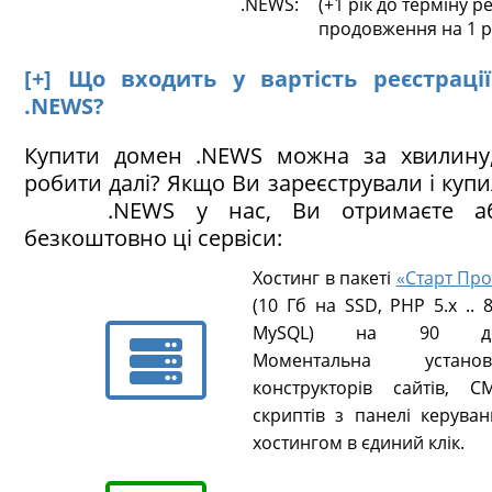
.NEWS:
(+1 рік до терміну ре
продовження на 1 р
[+] Що входить у вартість реєстраці
.NEWS?
Купити домен .NEWS можна за хвилину
робити далі? Якщо Ви зареєстрували і куп
.NEWS у нас, Ви отримаєте аб
безкоштовно ці сервіси:
Хостинг в пакеті
«Старт Про
(10 Гб на SSD, PHP 5.х .. 8
MySQL) на 90 ді
Моментальна установ
конструкторів сайтів, CM
скриптів з панелі керуван
хостингом в єдиний клік.