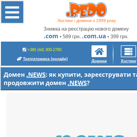
Хостинг і домени з 1999 року
Знижка на реєстрацію нового домену
.com
.com.ua
• 589 грн.
• 399 грн.
+380 (44) 300-2780
Техпідтримка
(онлайн)
Домени
Хостинг
Домен
.NEWS
: як купити, зареєструвати т
продовжити домен
.NEWS
?