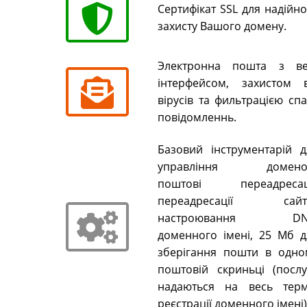
Сертифікат SSL для надійн
захисту Вашого домену.
Электронна пошта з ве
інтерфейсом, захистом в
вірусів та фильтрацією сп
повідомленнь.
Базовий інструментарій д
управління домено
поштові переадресаці
переадресації сайті
настроювання DN
доменного імені, 25 Мб д
зберігання пошти в одно
поштовій скриньці (послу
надаються на весь терм
реєстрації доменного імені)