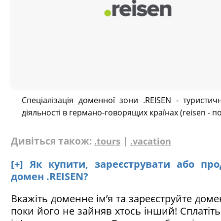
Спеціалізація доменної зони .REISEN - туристич
діяльності в германо-говорящих країнах (reisen - п
Дивіться також:
|
.tours
.vacation
[+] Як купити, зареєструвати або пр
домен .REISEN?
Вкажіть доменне ім’я та зареєструйте домен
поки його не зайняв хтось інший! Сплатіт