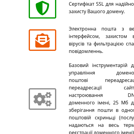
Сертифікат SSL для надійн
захисту Вашого домену.
Электронна пошта з ве
інтерфейсом, захистом в
вірусів та фильтрацією сп
повідомленнь.
Базовий інструментарій д
управління домено
поштові переадресаці
переадресації сайті
настроювання DN
доменного імені, 25 Мб д
зберігання пошти в одно
поштовій скриньці (послу
надаються на весь терм
реєстрації доменного імені)