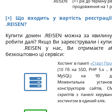
.REISEN:
(+1 рік до терміну ре
продовження на 1 р
[+] Що входить у вартість реєстраці
.REISEN?
Купити домен .REISEN можна за хвилину
робити далі? Якщо Ви зареєстрували і куп
.REISEN у нас, Ви отримаєте аб
безкоштовно ці сервіси:
Хостинг в пакеті
«Старт Про
(10 Гб на SSD, PHP 5.х .. 8
MySQL) на 90 ді
Моментальна установ
конструкторів сайтів, CM
скриптів з панелі керуван
хостингом в єдиний клік.