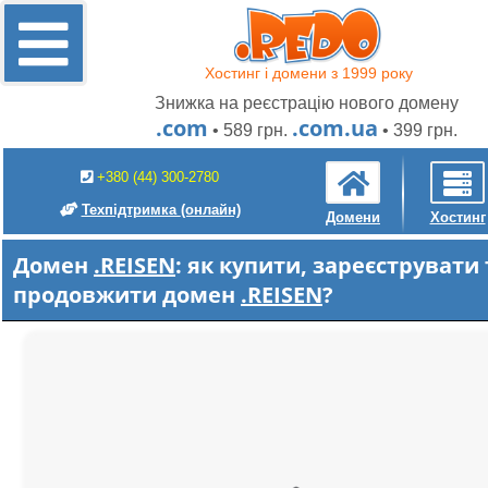
Хостинг і домени з 1999 року
Знижка на реєстрацію нового домену
.com
.com.ua
• 589 грн.
• 399 грн.
+380 (44) 300-2780
Техпідтримка
(онлайн)
Домени
Хостинг
Домен
.REISEN
: як купити, зареєструвати 
продовжити домен
.REISEN
?