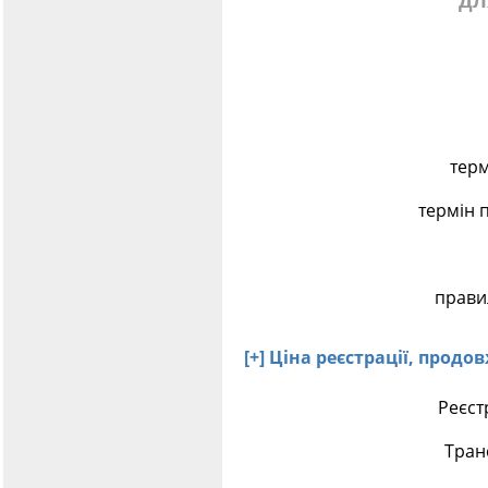
дл
терм
термін 
правил
[+] Ціна реєстрації, прод
Реєст
Тран