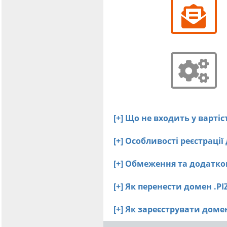
[+] Що не входить у вартіс
[+] Особливості реєстрації
[+] Обмеження та додатков
[+] Як перенести домен .P
[+] Як зареєструвати дом