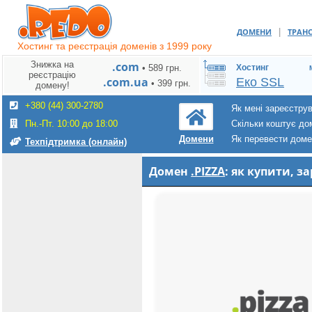
|
ДОМЕНИ
ТРАН
Хостинг та реєстрація доменів з 1999 року
Знижка на
.com
• 589 грн.
Хостинг
реєстрацію
.com.ua
Еко SSL
• 399 грн.
домену!
+380 (44) 300-2780
Як мені зареєстру
Пн.-Пт. 10:00 до 18:00
Скільки коштує до
Як перевести дом
Домени
Техпідтримка (онлайн)
Домен
.PIZZA
: як купити, 