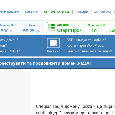
|
|
|
|
СФЕР ДОМЕНУ
ХОСТИНГ
СЕРТИФІКАТИ SSL
НОВИНИ
ДОПОМОГА
Хостинг
Місце на SSD
Ціна
Місце на SSD
Старт Про+
500
58.25
10
14
МБ
грн.
ГБ
вати домен?
SSD: швидко та надійно?
мен?
Хостинг для WordPress.
ени в .REDO?
Безкоштовний тест хостингу!
Хостинг
зареєструвати та продовжити домен
.PIZZA
?
Спеціалізація домену .pizza - це піца
світі: піцерії, служби доставки піци