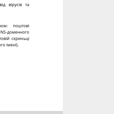
ід вірусів та
ном: поштові
 DNS-доменного
овій скриньці
го імені).