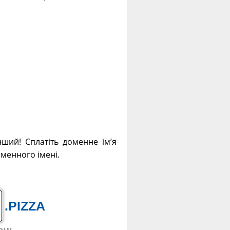
нший! Сплатіть доменне ім’я
оменного імені.
.PIZZA