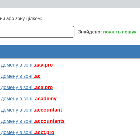
ни або зону цілком:
Знайдено:
почніть пошук
 домену в зоні
.aaa.pro
 домену в зоні
.ac
 домену в зоні
.aca.pro
 домену в зоні
.academy
 домену в зоні
.accountant
 домену в зоні
.accountants
 домену в зоні
.acct.pro