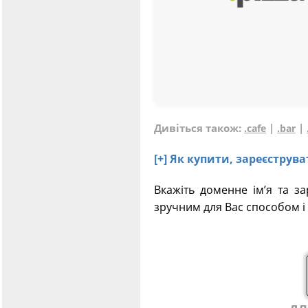
Дивіться також:
|
|
.cafe
.bar
[+] Як купити, зареєструв
Вкажіть доменне ім’я та за
зручним для Вас способом і 