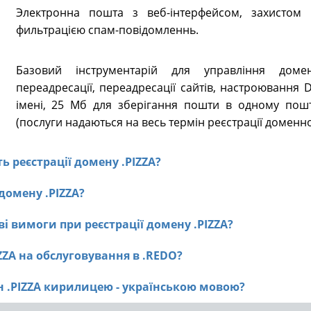
Электронна пошта з веб-інтерфейсом, захистом в
фильтрацією спам-повідомленнь.
Базовий інструментарій для управління доме
переадресації, переадресації сайтів, настроювання
імені, 25 Мб для зберігання пошти в одному пошт
(послуги надаються на весь термін реєстрації доменно
ть реєстрації домену .PIZZA?
 домену .PIZZA?
і вимоги при реєстрації домену .PIZZA?
IZZA на обслуговування в .REDO?
ен .PIZZA кирилицею - українською мовою?