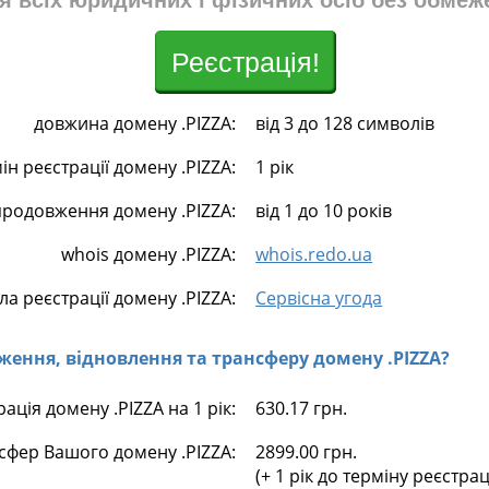
я всіх юридичних і фізичних осіб без обмеж
Реєстрація!
довжина домену .PIZZA:
від 3 до 128 символів
ін реєстрації домену .PIZZA:
1 рік
продовження домену .PIZZA:
від 1 до 10 років
whois домену .PIZZA:
whois.redo.ua
а реєстрації домену .PIZZA:
Сервісна угода
овження, відновлення та трансферу домену .PIZZA?
рація домену .PIZZA на 1 рік:
630.17 грн.
сфер Вашого домену .PIZZA:
2899.00 грн.
(+ 1 рік до терміну реєстра