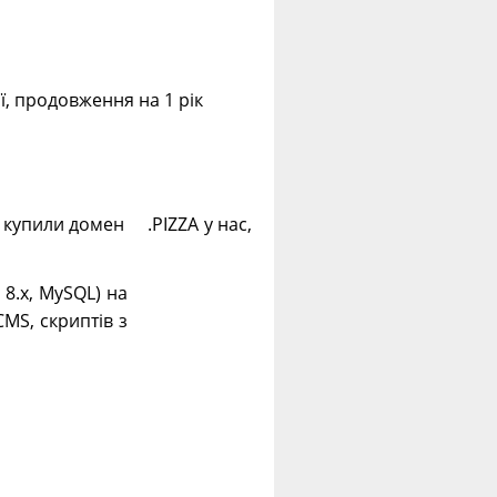
ії, продовження на 1 рік
і купили домен .PIZZA у нас,
. 8.х, MySQL) на
CMS, скриптів з