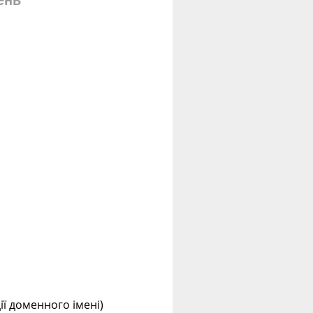
ень
ції доменного імені)