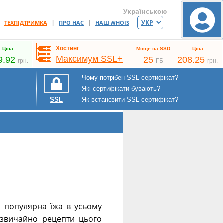
Українською
|
|
|
ТЕХПІДТРИМКА
ПРО НАС
НАШ WHOIS
Хостинг
Ціна
Місце на SSD
Ціна
Максимум SSL+
9.92
25
208.25
грн.
ГБ
грн.
Чому потрібен SSL-сертифікат?
Які сертифікати бувають?
Як встановити SSL-сертифікат?
SSL
 - популярна їжа в усьому
 і звичайно рецепти цього