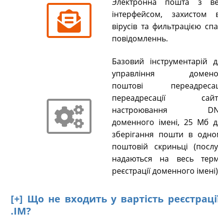
Электронна пошта з ве
інтерфейсом, захистом в
вірусів та фильтрацією сп
повідомленнь.
Базовий інструментарій д
управління домено
поштові переадресаці
переадресації сайті
настроювання DN
доменного імені, 25 Мб д
зберігання пошти в одно
поштовій скриньці (послу
надаються на весь терм
реєстрації доменного імені)
[+] Що не входить у вартість реєстрац
.IM?