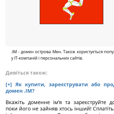
.IM - домен острова Мен. Також користується поп
у IT-компаній і персональних сайтів.
Дивіться також:
[+] Як купити, зареєструвати або пр
домен .IM?
Вкажіть доменне ім’я та зареєструйте д
поки його не зайняв хтось інший! Сплатіт