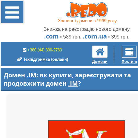
Хостинг і домени з 1999 року
Знижка на реєстрацію нового домену
.com
.com.ua
• 589 грн.
• 399 грн.
+380 (44) 300-2780
Техпідтримка
(онлайн)
Домени
Хостинг
Домен
.IM
: як купити, зареєструвати та
продовжити домен
.IM
?