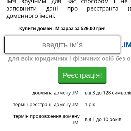
ім’я зручним для Вас способом і не 
заповнити дані про реєстранта (в
доменного імені.
Купити домен .IM зараз за 529.00 грн!
.I
для всіх юридичних і фізичних осіб без 
Реєстрація!
довжина домену .IM:
від 3 до 128 символі
термін реєстрації домену .IM:
1 рік
термін продовження домену
від 1 до 10 років
.IM: