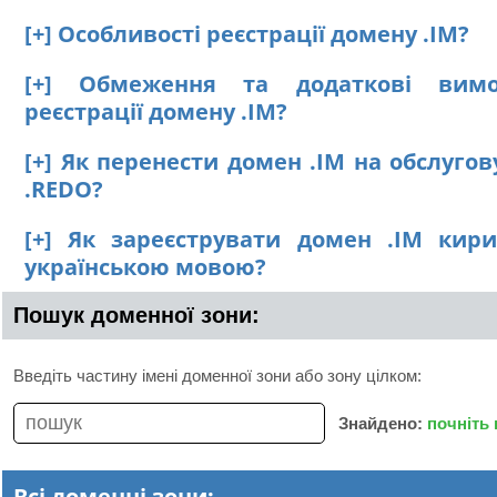
[+] Особливості реєстрації домену .IM?
[+] Обмеження та додаткові вим
реєстрації домену .IM?
[+] Як перенести домен .IM на обслуго
.REDO?
[+] Як зареєструвати домен .IM кир
українською мовою?
Пошук доменної зони:
Введіть частину імені доменної зони або зону цілком:
Знайдено:
почніть
Всі доменні зони: