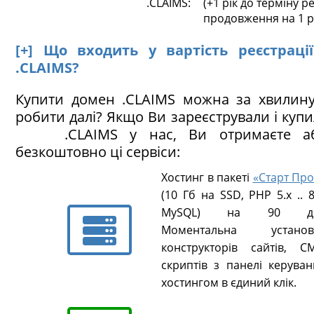
.CLAIMS:
(+1 рік до терміну ре
продовження на 1 р
[+] Що входить у вартість реєстраці
.CLAIMS?
Купити домен .CLAIMS можна за хвилину
робити далі? Якщо Ви зареєстрували і куп
.CLAIMS у нас, Ви отримаєте аб
безкоштовно ці сервіси:
Хостинг в пакеті
«Старт Про
(10 Гб на SSD, PHP 5.х .. 8
MySQL) на 90 ді
Моментальна установ
конструкторів сайтів, CM
скриптів з панелі керуван
хостингом в єдиний клік.