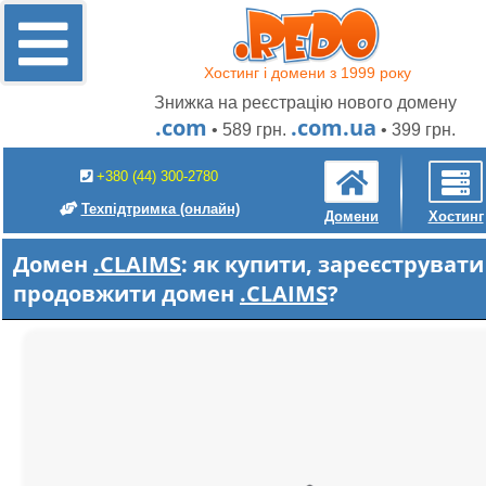
Хостинг і домени з 1999 року
Знижка на реєстрацію нового домену
.com
.com.ua
• 589 грн.
• 399 грн.
+380 (44) 300-2780
Техпідтримка
(онлайн)
Домени
Хостинг
Домен
.CLAIMS
: як купити, зареєструвати
продовжити домен
.CLAIMS
?