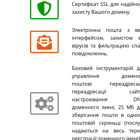
Сертифікат SSL для надійн
захисту Вашого домену.
Электронна пошта з ве
інтерфейсом, захистом в
вірусів та фильтрацією сп
повідомленнь.
Базовий інструментарій д
управління домено
поштові переадресаці
переадресації сайті
настроювання DN
доменного імені, 25 Мб д
зберігання пошти в одно
поштовій скриньці (послу
надаються на весь терм
реєстрації доменного імені)