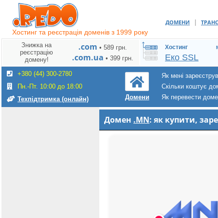
|
ДОМЕНИ
ТРАН
Хостинг та реєстрація доменів з 1999 року
Знижка на
.com
• 589 грн.
Хостинг
реєстрацію
.com.ua
Еко SSL
• 399 грн.
домену!
+380 (44) 300-2780
Як мені зареєстру
Пн.-Пт. 10:00 до 18:00
Скільки коштує до
Як перевести дом
Домени
Техпідтримка (онлайн)
Домен
.MN
: як купити, за