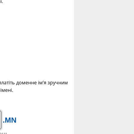
ї.
платіть доменне ім’я зручним
імені.
.MN