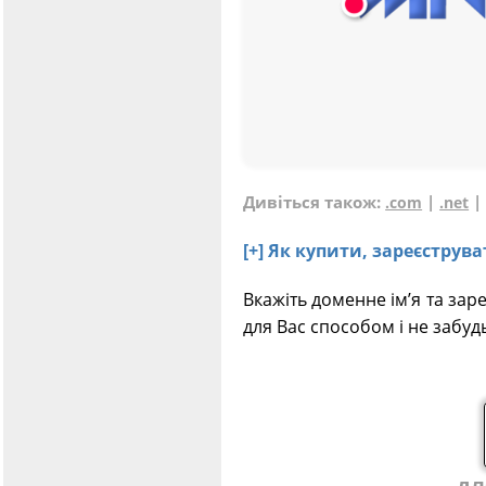
Дивіться також:
|
.com
.net
[+] Як купити, зареєстру
Вкажіть доменне ім’я та зар
для Вас способом і не забуд