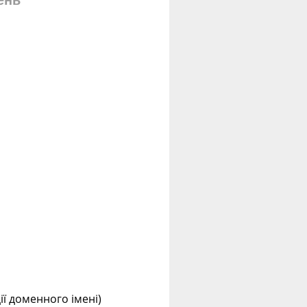
ень
ції доменного імені)