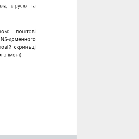
ід вірусів та
ном: поштові
 DNS-доменного
овій скриньці
го імені).