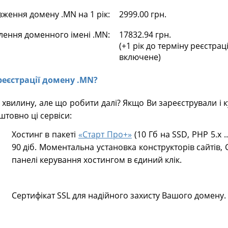
ження домену .MN на 1 рік:
2999.00 грн.
лення доменного імені .MN:
17832.94 грн.
(+1 рік до терміну реєстрац
включене)
 реєстрації домену .MN?
хвилину, але що робити далі? Якщо Ви зареєстрували і
товно ці сервіси:
Хостинг в пакеті
«Старт Про+»
(10 Гб на SSD, PHP 5.х .
90 діб. Моментальна установка конструкторів сайтів, 
панелі керування хостингом в єдиний клік.
Сертифікат SSL для надійного захисту Вашого домену.