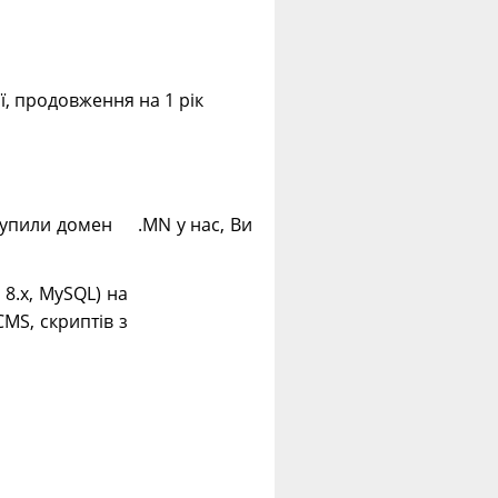
ії, продовження на 1 рік
 купили домен .MN у нас, Ви
. 8.х, MySQL) на
CMS, скриптів з