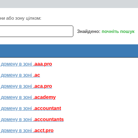
ни або зону цілком:
Знайдено:
почніть пошук
 домену в зоні
.aaa.pro
 домену в зоні
.ac
 домену в зоні
.aca.pro
 домену в зоні
.academy
 домену в зоні
.accountant
 домену в зоні
.accountants
 домену в зоні
.acct.pro