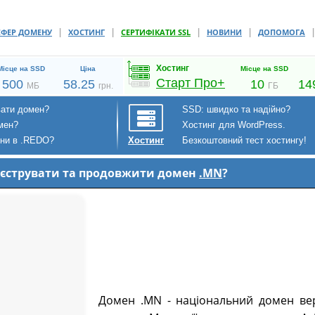
|
|
|
|
СФЕР ДОМЕНУ
ХОСТИНГ
СЕРТИФІКАТИ SSL
НОВИНИ
ДОПОМОГА
Хостинг
Місце на SSD
Ціна
Місце на SSD
Старт Про+
500
58.25
10
14
МБ
грн.
ГБ
вати домен?
SSD: швидко та надійно?
мен?
Хостинг для WordPress.
ени в .REDO?
Безкоштовний тест хостингу!
Хостинг
реєструвати та продовжити домен
.MN
?
Домен .MN - національний домен вер