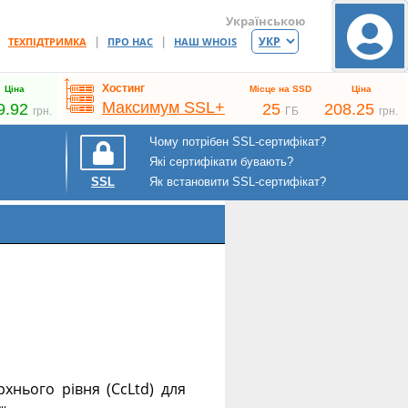
Українською
|
|
|
ТЕХПІДТРИМКА
ПРО НАС
НАШ WHOIS
Хостинг
Ціна
Місце на SSD
Ціна
Максимум SSL+
9.92
25
208.25
грн.
ГБ
грн.
Чому потрібен SSL-сертифікат?
Які сертифікати бувають?
Як встановити SSL-сертифікат?
SSL
хнього рівня (CcLtd) для