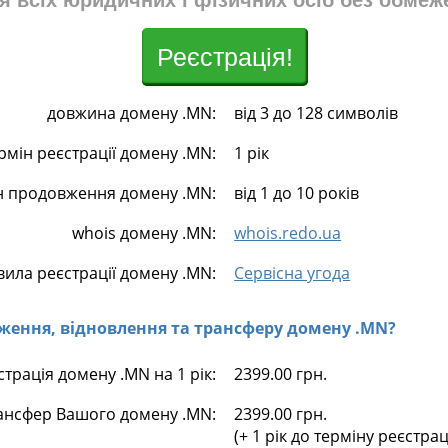
я всіх юридичних і фізичних осіб без обмеж
Реєстрація!
довжина домену .MN:
від 3 до 128 символів
рмін реєстрації домену .MN:
1 рік
н продовження домену .MN:
від 1 до 10 років
whois домену .MN:
whois.redo.ua
вила реєстрації домену .MN:
Сервісна угода
овження, відновлення та трансферу домену .MN?
страція домену .MN на 1 рік:
2399.00 грн.
ансфер Вашого домену .MN:
2399.00 грн.
(+ 1 рік до терміну реєстра