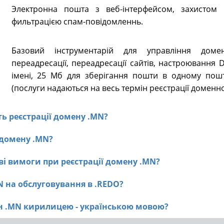
Электронна пошта з веб-інтерфейсом, захистом в
фильтрацією спам-повідомленнь.
Базовий інструментарій для управління доме
переадресації, переадресації сайтів, настроювання
імені, 25 Мб для зберігання пошти в одному пошт
(послуги надаються на весь термін реєстрації доменно
сть реєстрації домену .MN?
ї домену .MN?
ві вимоги при реєстрації домену .MN?
N на обслуговування в .REDO?
ен .MN кирилицею - українською мовою?