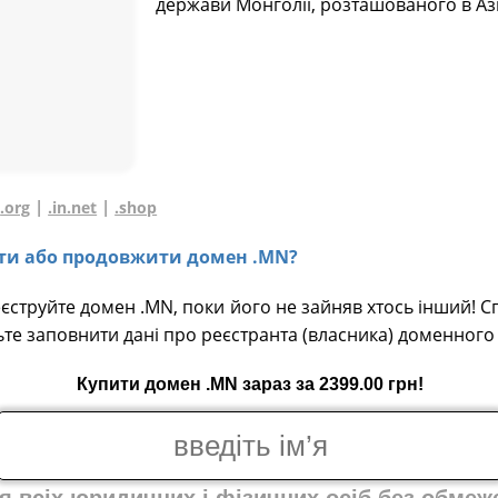
держави Монголії, розташованого в Азі
|
|
|
.org
.in.net
.shop
вати або продовжити домен .MN?
еєструйте домен .MN, поки його не зайняв хтось інший! С
ьте заповнити дані про реєстранта (власника) доменного 
Купити домен .MN зараз за 2399.00 грн!