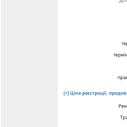
дл
те
термі
пра
[+] Ціна реєстрації, прод
Реє
Тр