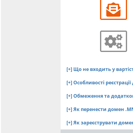
[+] Що не входить у варті
[+] Особливості реєстраці
[+] Обмеження та додатко
[+] Як перенести домен .M
[+] Як зареєструвати дом