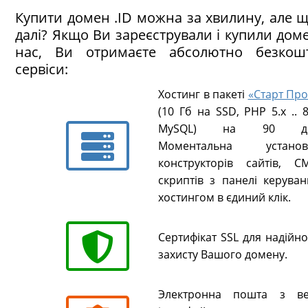
Купити домен .ID можна за хвилину, але 
далі? Якщо Ви зареєстрували і купили до
нас, Ви отримаєте абсолютно безкош
сервіси:
Хостинг в пакеті
«Старт Про
(10 Гб на SSD, PHP 5.х .. 8
MySQL) на 90 ді
Моментальна установ
конструкторів сайтів, CM
скриптів з панелі керуван
хостингом в єдиний клік.
Сертифікат SSL для надійн
захисту Вашого домену.
Электронна пошта з ве