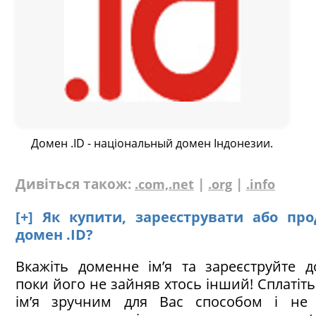
Домен .ID - національный домен Індонезии.
Дивіться також:
|
|
.com,.net
.org
.info
[+] Як купити, зареєструвати або пр
домен .ID?
Вкажіть доменне ім’я та зареєструйте д
поки його не зайняв хтось інший! Сплатіт
ім’я зручним для Вас способом і не 