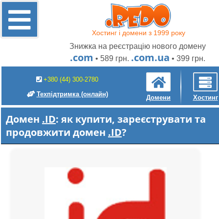
Хостинг і домени з 1999 року
Знижка на реєстрацію нового домену
.com
.com.ua
• 589 грн.
• 399 грн.
+380 (44) 300-2780
Техпідтримка
(онлайн)
Домени
Хостинг
Домен
.ID
: як купити, зареєструвати та
продовжити домен
.ID
?