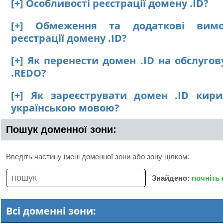
[+] Особливості реєстрації домену .ID?
[+] Обмеження та додаткові вим
реєстрації домену .ID?
[+] Як перенести домен .ID на обслуго
.REDO?
[+] Як зареєструвати домен .ID кир
українською мовою?
Пошук доменної зони:
Введіть частину імені доменної зони або зону цілком:
Знайдено:
почніть
Всі доменні зони: