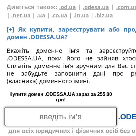
Дивіться також:
|
|
.od.ua
.odesa.ua
.com.u
|
|
|
|
|
.net.ua
.ua
.co.ua
.in.ua
.biz.ua
[+] Як купити, зареєструвати або пр
домен .ODESSA.UA?
Вкажіть доменне ім’я та зареєструй
.ODESSA.UA, поки його не зайняв хтос
Сплатіть доменне ім’я зручним для Вас с
не забудьте заповнити дані про ре
(власника) доменного імені.
Купити домен .ODESSA.UA зараз за 255.00
грн!
.OD
для всіх юридичних і фізичних осіб без 