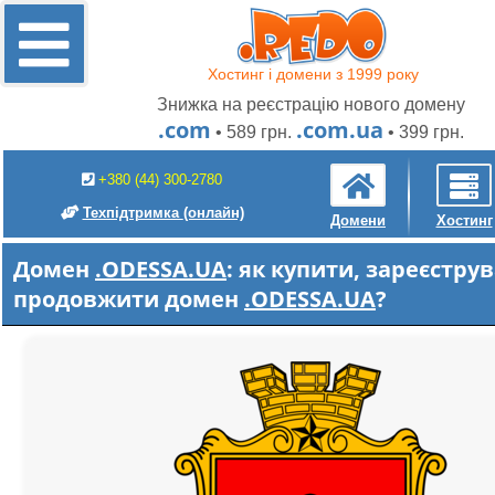
Хостинг і домени з 1999 року
Знижка на реєстрацію нового домену
.com
.com.ua
• 589 грн.
• 399 грн.
+380 (44) 300-2780
Техпідтримка
(онлайн)
Домени
Хостинг
Домен
.ODESSA.UA
: як купити, зареєстру
продовжити домен
.ODESSA.UA
?