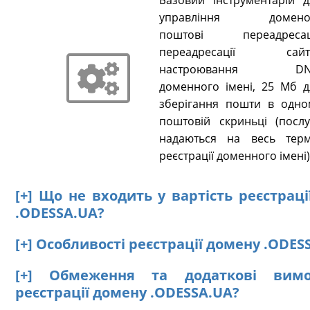
Базовий інструментарій д
управління домено
поштові переадресаці
переадресації сайті
настроювання DN
доменного імені, 25 Мб д
зберігання пошти в одно
поштовій скриньці (послу
надаються на весь терм
реєстрації доменного імені)
[+] Що не входить у вартість реєстрац
.ODESSA.UA?
[+] Особливості реєстрації домену .ODES
[+] Обмеження та додаткові вим
реєстрації домену .ODESSA.UA?