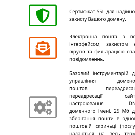
Сертифікат SSL для надійн
захисту Вашого домену.
Электронна пошта з ве
інтерфейсом, захистом в
вірусів та фильтрацією сп
повідомленнь.
Базовий інструментарій д
управління домено
поштові переадресаці
переадресації сайті
настроювання DN
доменного імені, 25 Мб д
зберігання пошти в одно
поштовій скриньці (послу
надаються на весь терм