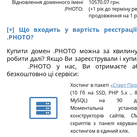
Відновлення доменного імені
10570.07 грн.
.PHOTO:
(+1 рік до терміну ре
продовження на 1 р
[+] Що входить у вартість реєстраці
.PHOTO?
Купити домен .PHOTO можна за хвилину
робити далі? Якщо Ви зареєстрували і куп
.PHOTO у нас, Ви отримаєте аб
безкоштовно ці сервіси:
Хостинг в пакеті
«Старт Про
(10 Гб на SSD, PHP 5.х .. 8
MySQL) на 90 ді
Моментальна установ
конструкторів сайтів, CM
скриптів з панелі керуван
хостингом в єдиний клік.