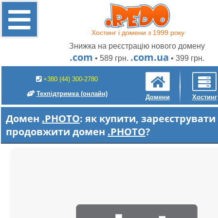
Хостинг і домени з 1999 року
Знижка на реєстрацію нового домену
.com
.com.ua
• 589 грн.
• 399 грн.
+380 (44) 300-2780
Техпідтримка
(онлайн)
Домени
Хостинг
Домен
.PHOTO
: як купити, зареєструвати
продовжити домен
.PHOTO
?