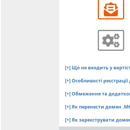
[+] Що не входить у варті
[+] Особливості реєстраці
[+] Обмеження та додатко
[+] Як перенести домен .M
[+] Як зареєструвати дом