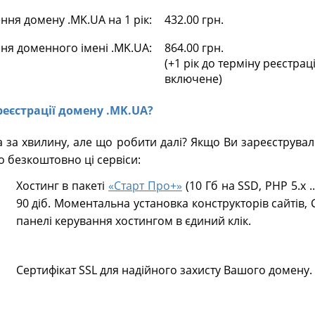
ня домену .MK.UA на 1 рік:
432.00 грн.
ня доменного імені .MK.UA:
864.00 грн.
(+1 рік до терміну реєстрац
включене)
 реєстрації домену .MK.UA?
 за хвилину, але що робити далі? Якщо Ви зареєструва
о безкоштовно ці сервіси:
Хостинг в пакеті
«Старт Про+»
(10 Гб на SSD, PHP 5.х .
90 діб. Моментальна установка конструкторів сайтів, 
панелі керування хостингом в єдиний клік.
Сертифікат SSL для надійного захисту Вашого домену.