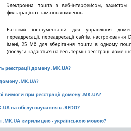
Электронна пошта з веб-інтерфейсом, захистом в
фильтрацією спам-повідомленнь.
Базовий інструментарій для управління доме
переадресації, переадресації сайтів, настроювання
імені, 25 Мб для зберігання пошти в одному пошт
(послуги надаються на весь термін реєстрації доменно
сть реєстрації домену .MK.UA?
ї домену .MK.UA?
ві вимоги при реєстрації домену .MK.UA?
K.UA на обслуговування в .REDO?
ен .MK.UA кирилицею - українською мовою?