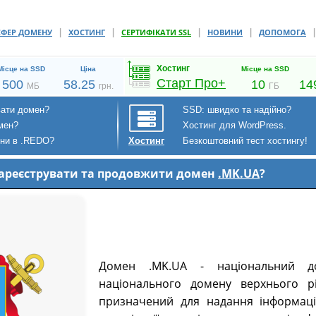
|
|
|
|
СФЕР ДОМЕНУ
ХОСТИНГ
СЕРТИФІКАТИ SSL
НОВИНИ
ДОПОМОГА
Хостинг
Місце на SSD
Ціна
Місце на SSD
Старт Про+
500
58.25
10
14
МБ
грн.
ГБ
вати домен?
SSD: швидко та надійно?
мен?
Хостинг для WordPress.
ени в .REDO?
Безкоштовний тест хостингу!
Хостинг
 зареєструвати та продовжити домен
.MK.UA
?
Домен .MK.UA - національний до
національного домену верхнього р
призначений для надання інформаці