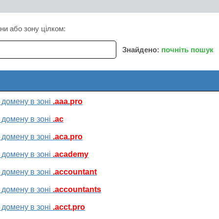
ни або зону цілком:
Знайдено:
почніть пошук
 домену в зоні
.aaa.pro
 домену в зоні
.ac
 домену в зоні
.aca.pro
 домену в зоні
.academy
 домену в зоні
.accountant
 домену в зоні
.accountants
 домену в зоні
.acct.pro