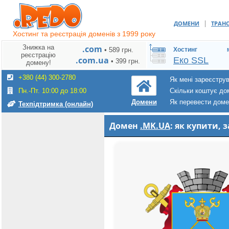
|
ДОМЕНИ
ТРАН
Хостинг та реєстрація доменів з 1999 року
Знижка на
.com
• 589 грн.
Хостинг
реєстрацію
.com.ua
Еко SSL
• 399 грн.
домену!
+380 (44) 300-2780
Як мені зареєстру
Пн.-Пт. 10:00 до 18:00
Скільки коштує до
Як перевести дом
Домени
Техпідтримка (онлайн)
Домен
.MK.UA
: як купити,