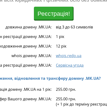
я всіх юридичних і фізичних осіб без обмеж
Реєстрація!
довжина домену .MK.UA:
від 3 до 63 символів
н реєстрації домену .MK.UA:
1 рік
родовження домену .MK.UA:
12 рік
whois домену .MK.UA:
whois.redo.ua
а реєстрації домену .MK.UA:
Сервісна угода
овження, відновлення та трансферу домену .MK.UA?
ація домену .MK.UA на 1 рік:
255.00 грн.
фер Вашого домену .MK.UA:
255.00 грн.
(+ 1 рік до терміну реєстра