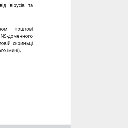
ід вірусів та
ном: поштові
 DNS-доменного
овій скриньці
го імені).