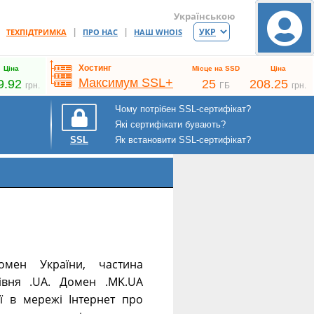
Українською
|
|
|
ТЕХПІДТРИМКА
ПРО НАС
НАШ WHOIS
Хостинг
Ціна
Місце на SSD
Ціна
Максимум SSL+
9.92
25
208.25
грн.
ГБ
грн.
Чому потрібен SSL-сертифікат?
Які сертифікати бувають?
Як встановити SSL-сертифікат?
SSL
мен України, частина
івня .UA. Домен .MK.UA
ї в мережі Інтернет про