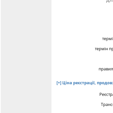
дл
термі
термін п
правил
[+] Ціна реєстрації, прод
Реєстр
Транс