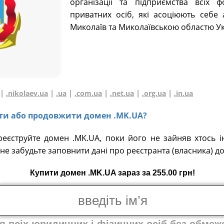
організації та підприємства всіх 
приватних осіб, які асоціюють себе 
Миколаїв та Миколаївською областю Ук
|
|
|
|
|
|
.nikolaev.ua
.ua
.com.ua
.net.ua
.org.ua
.in.ua
вати або продовжити домен .MK.UA?
реєструйте домен .MK.UA, поки його не зайняв хтось і
не забудьте заповнити дані про реєстранта (власника) д
Купити домен .MK.UA зараз за 255.00 грн!