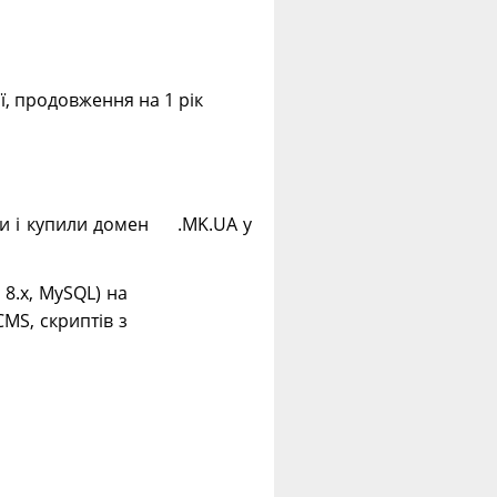
ії, продовження на 1 рік
ли і купили домен .MK.UA у
. 8.х, MySQL) на
CMS, скриптів з