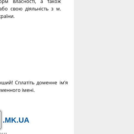
форм власності, а також
або свою діяльність з м.
раїни.
нший! Сплатіть доменне ім’я
оменного імені.
.MK.UA