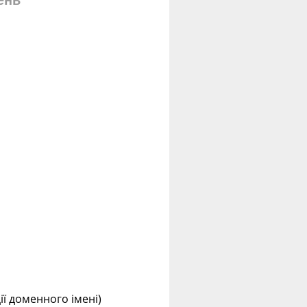
ень
ції доменного імені)