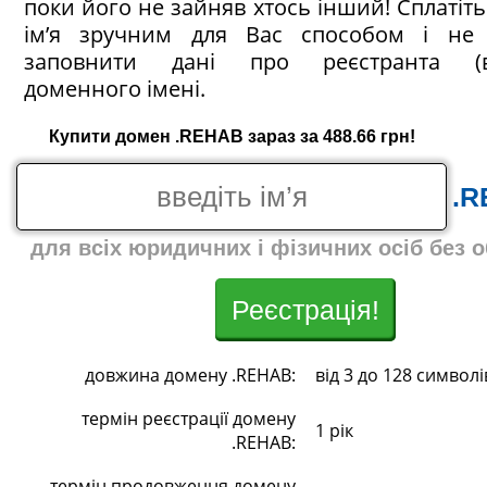
поки його не зайняв хтось інший! Сплатіт
ім’я зручним для Вас способом і не 
заповнити дані про реєстранта (в
доменного імені.
Купити домен .REHAB зараз за 488.66 грн!
.R
для всіх юридичних і фізичних осіб без 
Реєстрація!
довжина домену .REHAB:
від 3 до 128 символі
термін реєстрації домену
1 рік
.REHAB:
термін продовження домену