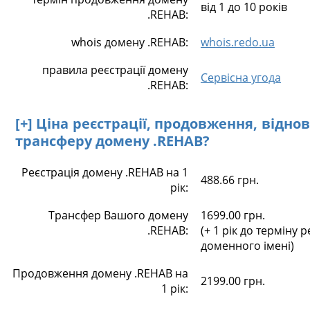
від 1 до 10 років
.REHAB:
whois домену .REHAB:
whois.redo.ua
правила реєстрації домену
Сервісна угода
.REHAB:
[+] Ціна реєстрації, продовження, відно
трансферу домену .REHAB?
Реєстрація домену .REHAB на 1
488.66 грн.
рік:
Трансфер Вашого домену
1699.00 грн.
.REHAB:
(+ 1 рік до терміну р
доменного імені)
Продовження домену .REHAB на
2199.00 грн.
1 рік: