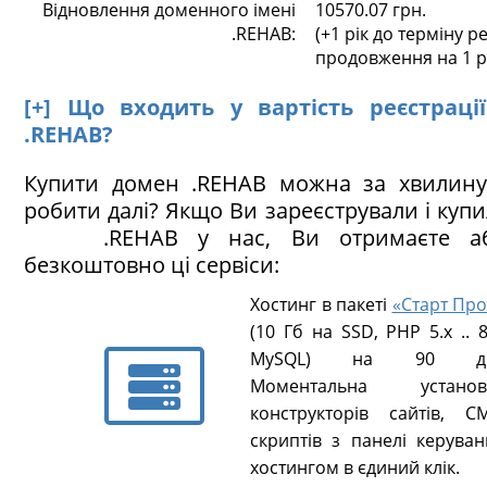
Відновлення доменного імені
10570.07 грн.
.REHAB:
(+1 рік до терміну ре
продовження на 1 р
[+] Що входить у вартість реєстраці
.REHAB?
Купити домен .REHAB можна за хвилину
робити далі? Якщо Ви зареєстрували і куп
.REHAB у нас, Ви отримаєте аб
безкоштовно ці сервіси:
Хостинг в пакеті
«Старт Про
(10 Гб на SSD, PHP 5.х .. 8
MySQL) на 90 ді
Моментальна установ
конструкторів сайтів, CM
скриптів з панелі керуван
хостингом в єдиний клік.