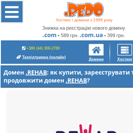
Хостинг і домени з 1999 року
Знижка на реєстрацію нового домену
.com
.com.ua
• 589 грн.
• 399 грн.
+380 (44) 300-2780
Техпідтримка
(онлайн)
Домени
Хостинг
Домен
.REHAB
: як купити, зареєструвати 
продовжити домен
.REHAB
?