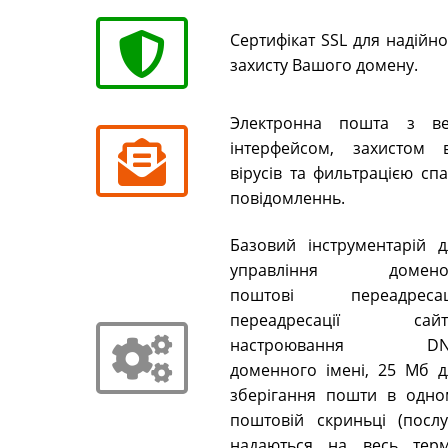
Сертифікат SSL для надійн
захисту Вашого домену.
Электронна пошта з ве
інтерфейсом, захистом в
вірусів та фильтрацією сп
повідомленнь.
Базовий інструментарій д
управління домено
поштові переадресаці
переадресації сайті
настроювання DN
доменного імені, 25 Мб д
зберігання пошти в одно
поштовій скриньці (послу
надаються на весь терм