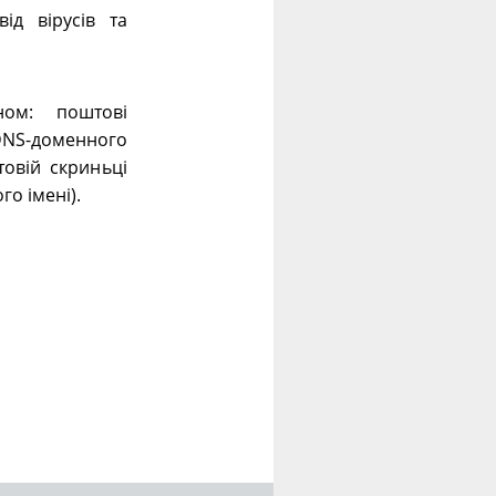
ід вірусів та
ном: поштові
 DNS-доменного
овій скриньці
го імені).