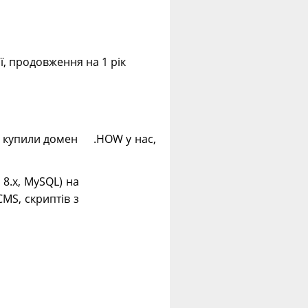
ії, продовження на 1 рік
 і купили домен .HOW у нас,
. 8.х, MySQL) на
CMS, скриптів з