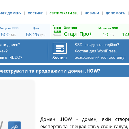
|
|
|
|
СФЕР ДОМЕНУ
ХОСТИНГ
СЕРТИФІКАТИ SSL
НОВИНИ
ДОПОМОГА
Хостинг
Місце на SSD
Ціна
Місце на SSD
Старт Про+
500
58.25
10
14
МБ
грн.
ГБ
вати домен?
SSD: швидко та надійно?
мен?
Хостинг для WordPress.
ени в .REDO?
Безкоштовний тест хостингу!
Хостинг
зареєструвати та продовжити домен
.HOW
?
Домен .HOW - домен, якій створю
експертів та спеціалістів у своїй галуз