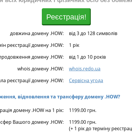
я всіх юридичних і фізичних осіб без обмеж
Реєстрація!
довжина домену .HOW:
від 3 до 128 символів
мін реєстрації домену .HOW:
1 рік
 продовження домену .HOW:
від 1 до 10 років
whois домену .HOW:
whois.redo.ua
ла реєстрації домену .HOW:
Сервісна угода
овження, відновлення та трансферу домену .HOW?
рація домену .HOW на 1 рік:
1199.00 грн.
сфер Вашого домену .HOW:
1199.00 грн.
(+ 1 рік до терміну реєстра