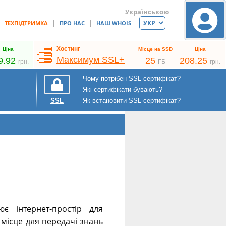
Українською
|
|
|
ТЕХПІДТРИМКА
ПРО НАС
НАШ WHOIS
Хостинг
Ціна
Місце на SSD
Ціна
Максимум SSL+
9.92
25
208.25
грн.
ГБ
грн.
Чому потрібен SSL-сертифікат?
Які сертифікати бувають?
Як встановити SSL-сертифікат?
SSL
є інтернет-простір для
і, місце для передачі знань