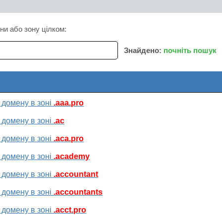
ни або зону цілком:
Знайдено:
почніть пошук
 домену в зоні
.aaa.pro
 домену в зоні
.ac
 домену в зоні
.aca.pro
 домену в зоні
.academy
 домену в зоні
.accountant
 домену в зоні
.accountants
 домену в зоні
.acct.pro