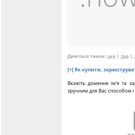
Дивіться також:
|
|
.pro
.top
[+] Як купити, зареєстру
Вкажіть доменне ім’я та з
зручним для Вас способом і 