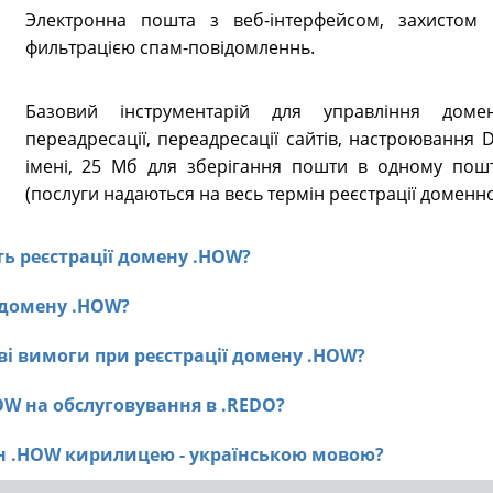
Электронна пошта з веб-інтерфейсом, захистом в
фильтрацією спам-повідомленнь.
Базовий інструментарій для управління доме
переадресації, переадресації сайтів, настроювання
імені, 25 Мб для зберігання пошти в одному пошт
(послуги надаються на весь термін реєстрації доменно
сть реєстрації домену .HOW?
ї домену .HOW?
ві вимоги при реєстрації домену .HOW?
OW на обслуговування в .REDO?
ен .HOW кирилицею - українською мовою?