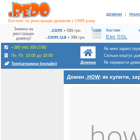
|
ДОМЕНИ
ТРАН
Хостинг та реєстрація доменів з 1999 року
Знижка на
.com
• 589 грн.
Хостинг
реєстрацію
.com.ua
Еко SSL
• 399 грн.
домену!
+380 (44) 300-2780
Як мені зареєстру
Пн.-Пт. 10:00 до 18:00
Скільки коштує до
Як перевести дом
Домени
Техпідтримка (онлайн)
Домен
.HOW
: як купити, 