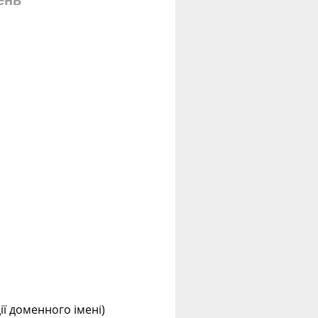
ень
ції доменного імені)